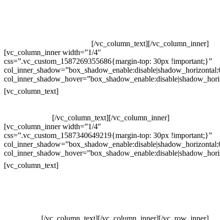
Televendas: (19) 3936-4011
Televendas: (19) 3936-4004
Whatsapp: (19) 97147-3457
Whatsapp: (19) 99832-9405
Whatsapp: (19) 99854-3749
[/vc_column_text][/vc_column_inner]
[vc_column_inner width=”1/4″
css=”.vc_custom_1587269355686{margin-top: 30px !important;}”
col_inner_shadow=”box_shadow_enable:disable|shadow_horizontal
col_inner_shadow_hover=”box_shadow_enable:disable|shadow_hori
Horário de atendimento:
[vc_column_text]
Segunda à Sexta
Das 09h às 18h
[/vc_column_text][/vc_column_inner]
[vc_column_inner width=”1/4″
css=”.vc_custom_1587340649219{margin-top: 30px !important;}”
col_inner_shadow=”box_shadow_enable:disable|shadow_horizontal
col_inner_shadow_hover=”box_shadow_enable:disable|shadow_hori
Pelo site
[vc_column_text]
Crie ou escolha sua arte
Baixar gabarito
Vendas Corporativas
Elemento W
PowerDent
[/vc_column_text][/vc_column_inner][/vc_row_inner]