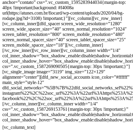
anchor=”contato” css=”.vc_custom_1595283944034{margin-top:
40px !important;background: #f4008a
url(https://atunes.com.br/fiocard/wp-content/uploads/2020/04/bg-
rodape.jpg?id=3108) !important;}”][vc_column][vc_row_inner]
[vc_column_inner][dfd_spacer screen_wide_resolution=”1280″
screen_wide_spacer_size=”40″ screen_normal_resolution=”1024″
screen_tablet_resolution=”800″ screen_mobile_resolution=”480″
screen_normal_spacer_size=”40″ screen_tablet_spacer_size=”25″
screen_mobile_spacer_size=”18″][/vc_column_inner]
[/vc_row_inner][vc_row_inner][vc_column_inner width=”1/4″
col_inner_shadow=”box_shadow_enable:disable|shadow_horizontal
col_inner_shadow_hover=”box_shadow_enable:disable|shadow_hori
css=”.vc_custom_1587269090505{margin-top: 30px !important;}”]
[vc_single_image image=”3119″ img_size=”122×129″
alignment=”center”][dfd_new_social_accounts icon_color=”#ffffff”
main_style=”style-12″
dfd_social_networks=”%5B%7B%22dfd_social_networks_sel%22%
instagram%22%2C%22soc_url%22%3A%22url%3Ahttps%253A%2
facebook%22%2C%22soc_url%22%3A%22url%3Ahttps%253A%2
[/vc_column_inner][vc_column_inner width=”1/4″
css=”.vc_custom_1587269153761{margin-top: 30px !important;}”
col_inner_shadow=”box_shadow_enable:disable|shadow_horizontal
col_inner_shadow_hover=”box_shadow_enable:disable|shadow_hori
Contatos
[vc_column_text]