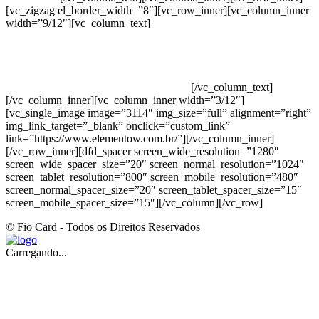
[vc_zigzag el_border_width=”8″][vc_row_inner][vc_column_inner
width=”9/12″][vc_column_text]
ELEMENTO W INDUSTRIA E
COMERCIO DE PRODUTOS DE HIGIENE PESSOAL LTDA –
RUA ANTÔNIA MARTINS LUIZ, 474 – DISTRITO
INDUSTRIAL JOÃO NAREZI – 13.347-404 – INDAIATUBA –
SP – 00.361.769/0001-35 – 353.108. 963.116 –
CLASSIFICAÇÃO FISCAL: 33062000
[/vc_column_text]
[/vc_column_inner][vc_column_inner width=”3/12″]
[vc_single_image image=”3114″ img_size=”full” alignment=”right”
img_link_target=”_blank” onclick=”custom_link”
link=”https://www.elementow.com.br/”][/vc_column_inner]
[/vc_row_inner][dfd_spacer screen_wide_resolution=”1280″
screen_wide_spacer_size=”20″ screen_normal_resolution=”1024″
screen_tablet_resolution=”800″ screen_mobile_resolution=”480″
screen_normal_spacer_size=”20″ screen_tablet_spacer_size=”15″
screen_mobile_spacer_size=”15″][/vc_column][/vc_row]
© Fio Card - Todos os Direitos Reservados
Carregando...