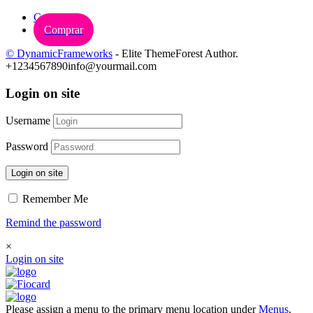
Carrinho
Comprar
© DynamicFrameworks
- Elite ThemeForest Author.
+1234567890
info@yourmail.com
Login on site
Username
Password
Login on site
Remember Me
Remind the password
×
Login on site
Please assign a menu to the primary menu location under
Menus
.