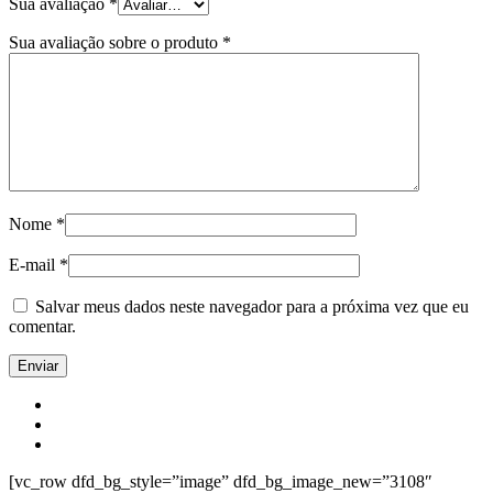
Sua avaliação
*
Sua avaliação sobre o produto
*
Nome
*
E-mail
*
Salvar meus dados neste navegador para a próxima vez que eu
comentar.
[vc_row dfd_bg_style=”image” dfd_bg_image_new=”3108″