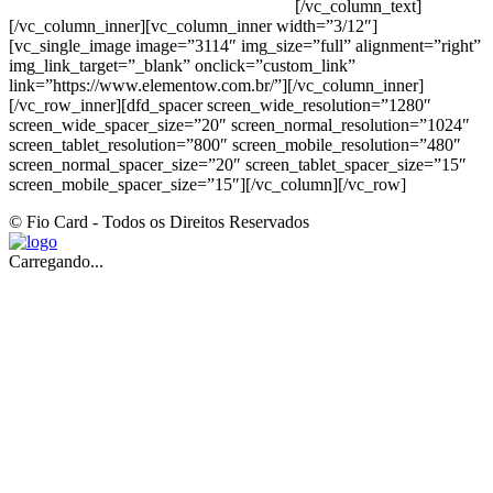
CLASSIFICAÇÃO FISCAL: 33062000
[/vc_column_text]
[/vc_column_inner][vc_column_inner width=”3/12″]
[vc_single_image image=”3114″ img_size=”full” alignment=”right”
img_link_target=”_blank” onclick=”custom_link”
link=”https://www.elementow.com.br/”][/vc_column_inner]
[/vc_row_inner][dfd_spacer screen_wide_resolution=”1280″
screen_wide_spacer_size=”20″ screen_normal_resolution=”1024″
screen_tablet_resolution=”800″ screen_mobile_resolution=”480″
screen_normal_spacer_size=”20″ screen_tablet_spacer_size=”15″
screen_mobile_spacer_size=”15″][/vc_column][/vc_row]
© Fio Card - Todos os Direitos Reservados
Carregando...