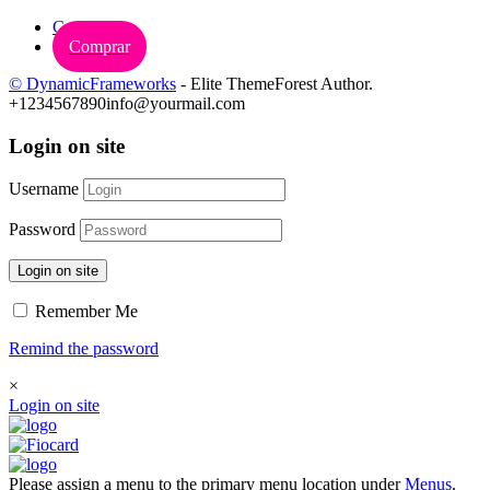
Carrinho
Comprar
© DynamicFrameworks
- Elite ThemeForest Author.
+1234567890
info@yourmail.com
Login on site
Username
Password
Login on site
Remember Me
Remind the password
×
Login on site
Please assign a menu to the primary menu location under
Menus
.