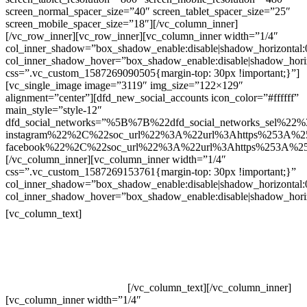
screen_normal_spacer_size=”40″ screen_tablet_spacer_size=”25″
screen_mobile_spacer_size=”18″][/vc_column_inner]
[/vc_row_inner][vc_row_inner][vc_column_inner width=”1/4″
col_inner_shadow=”box_shadow_enable:disable|shadow_horizontal
col_inner_shadow_hover=”box_shadow_enable:disable|shadow_hori
css=”.vc_custom_1587269090505{margin-top: 30px !important;}”]
[vc_single_image image=”3119″ img_size=”122×129″
alignment=”center”][dfd_new_social_accounts icon_color=”#ffffff”
main_style=”style-12″
dfd_social_networks=”%5B%7B%22dfd_social_networks_sel%22%
instagram%22%2C%22soc_url%22%3A%22url%3Ahttps%253A%2
facebook%22%2C%22soc_url%22%3A%22url%3Ahttps%253A%2
[/vc_column_inner][vc_column_inner width=”1/4″
css=”.vc_custom_1587269153761{margin-top: 30px !important;}”
col_inner_shadow=”box_shadow_enable:disable|shadow_horizontal
col_inner_shadow_hover=”box_shadow_enable:disable|shadow_hori
Contatos
[vc_column_text]
Televendas: (19) 3936-4011
Televendas: (19) 3936-4004
Whatsapp: (19) 97147-3457
Whatsapp: (19) 99832-9405
Whatsapp: (19) 99854-3749
[/vc_column_text][/vc_column_inner]
[vc_column_inner width=”1/4″