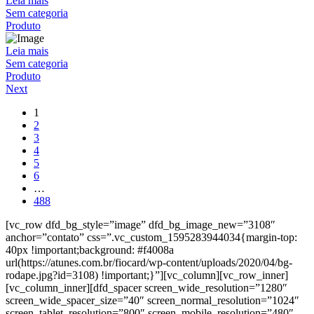
Leia mais
Sem categoria
Produto
Leia mais
Sem categoria
Produto
Next
1
2
3
4
5
6
…
488
[vc_row dfd_bg_style=”image” dfd_bg_image_new=”3108″
anchor=”contato” css=”.vc_custom_1595283944034{margin-top:
40px !important;background: #f4008a
url(https://atunes.com.br/fiocard/wp-content/uploads/2020/04/bg-
rodape.jpg?id=3108) !important;}”][vc_column][vc_row_inner]
[vc_column_inner][dfd_spacer screen_wide_resolution=”1280″
screen_wide_spacer_size=”40″ screen_normal_resolution=”1024″
screen_tablet_resolution=”800″ screen_mobile_resolution=”480″