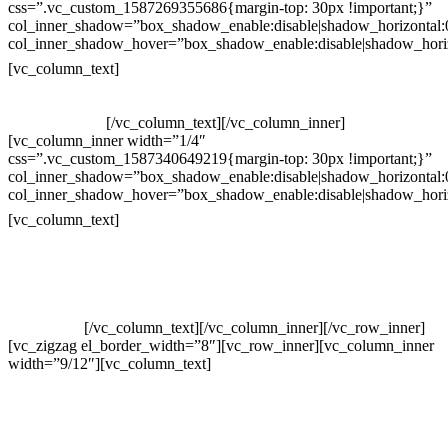
css=”.vc_custom_1587269355686{margin-top: 30px !important;}”
col_inner_shadow=”box_shadow_enable:disable|shadow_horizontal
col_inner_shadow_hover=”box_shadow_enable:disable|shadow_hori
Horário de atendimento:
[vc_column_text]
Segunda à Sexta
Das 09h às 18h
[/vc_column_text][/vc_column_inner]
[vc_column_inner width=”1/4″
css=”.vc_custom_1587340649219{margin-top: 30px !important;}”
col_inner_shadow=”box_shadow_enable:disable|shadow_horizontal
col_inner_shadow_hover=”box_shadow_enable:disable|shadow_hori
Pelo site
[vc_column_text]
Crie ou escolha sua arte
Baixar gabarito
Vendas Corporativas
Elemento W
PowerDent
[/vc_column_text][/vc_column_inner][/vc_row_inner]
[vc_zigzag el_border_width=”8″][vc_row_inner][vc_column_inner
width=”9/12″][vc_column_text]
ELEMENTO W INDUSTRIA E
COMERCIO DE PRODUTOS DE HIGIENE PESSOAL LTDA –
RUA ANTÔNIA MARTINS LUIZ, 474 – DISTRITO
INDUSTRIAL JOÃO NAREZI – 13.347-404 – INDAIATUBA –
SP – 00.361.769/0001-35 – 353.108. 963.116 –