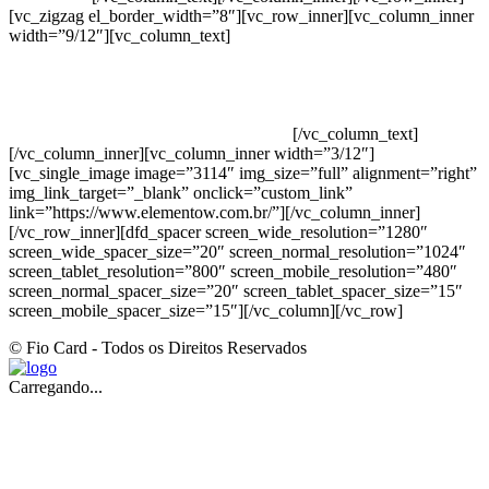
[vc_zigzag el_border_width=”8″][vc_row_inner][vc_column_inner
width=”9/12″][vc_column_text]
ELEMENTO W INDUSTRIA E
COMERCIO DE PRODUTOS DE HIGIENE PESSOAL LTDA –
RUA ANTÔNIA MARTINS LUIZ, 474 – DISTRITO
INDUSTRIAL JOÃO NAREZI – 13.347-404 – INDAIATUBA –
SP – 00.361.769/0001-35 – 353.108. 963.116 –
CLASSIFICAÇÃO FISCAL: 33062000
[/vc_column_text]
[/vc_column_inner][vc_column_inner width=”3/12″]
[vc_single_image image=”3114″ img_size=”full” alignment=”right”
img_link_target=”_blank” onclick=”custom_link”
link=”https://www.elementow.com.br/”][/vc_column_inner]
[/vc_row_inner][dfd_spacer screen_wide_resolution=”1280″
screen_wide_spacer_size=”20″ screen_normal_resolution=”1024″
screen_tablet_resolution=”800″ screen_mobile_resolution=”480″
screen_normal_spacer_size=”20″ screen_tablet_spacer_size=”15″
screen_mobile_spacer_size=”15″][/vc_column][/vc_row]
© Fio Card - Todos os Direitos Reservados
Carregando...