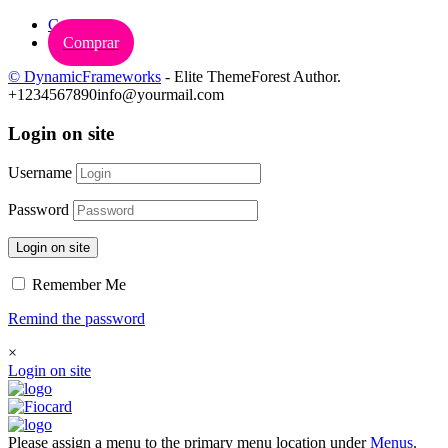
Carrinho
Comprar
© DynamicFrameworks
- Elite ThemeForest Author.
+1234567890
info@yourmail.com
Login on site
Username
Password
Login on site
Remember Me
Remind the password
×
Login on site
Please assign a menu to the primary menu location under
Menus
.