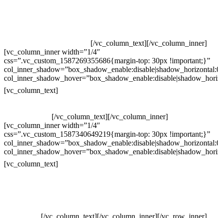
Televendas: (19) 3936-4011
Televendas: (19) 3936-4004
Whatsapp: (19) 97147-3457
Whatsapp: (19) 99832-9405
Whatsapp: (19) 99854-3749
[/vc_column_text][/vc_column_inner]
[vc_column_inner width=”1/4″
css=”.vc_custom_1587269355686{margin-top: 30px !important;}”
col_inner_shadow=”box_shadow_enable:disable|shadow_horizontal
col_inner_shadow_hover=”box_shadow_enable:disable|shadow_hori
Horário de atendimento:
[vc_column_text]
Segunda à Sexta
Das 09h às 18h
[/vc_column_text][/vc_column_inner]
[vc_column_inner width=”1/4″
css=”.vc_custom_1587340649219{margin-top: 30px !important;}”
col_inner_shadow=”box_shadow_enable:disable|shadow_horizontal
col_inner_shadow_hover=”box_shadow_enable:disable|shadow_hori
Pelo site
[vc_column_text]
Crie ou escolha sua arte
Baixar gabarito
Vendas Corporativas
Elemento W
PowerDent
[/vc_column_text][/vc_column_inner][/vc_row_inner]