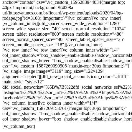
anchor=”contato” css=”.vc_custom_1595283944034{margin-top:
40px !important;background: #f4008a
url(https://atunes.com.br/fiocard/wp-content/uploads/2020/04/bg-
rodape.jpg?id=3108) !important;}”][vc_column][vc_row_inner]
[vc_column_inner][dfd_spacer screen_wide_resolution=”1280″
screen_wide_spacer_size=”40″ screen_normal_resolution=”1024″
screen_tablet_resolution=”800″ screen_mobile_resolution=”480″
screen_normal_spacer_size=”40″ screen_tablet_spacer_size=”25″
screen_mobile_spacer_size=”18″][/vc_column_inner]
[/vc_row_inner][vc_row_inner][vc_column_inner width=”1/4″
col_inner_shadow=”box_shadow_enable:disable|shadow_horizontal
col_inner_shadow_hover=”box_shadow_enable:disable|shadow_hori
css=”.vc_custom_1587269090505{margin-top: 30px !important;}”]
[vc_single_image image=”3119″ img_size=”122×129″
alignment=”center”][dfd_new_social_accounts icon_color=”#ffffff”
main_style=”style-12″
dfd_social_networks=”%5B%7B%22dfd_social_networks_sel%22%
instagram%22%2C%22soc_url%22%3A%22url%3Ahttps%253A%2
facebook%22%2C%22soc_url%22%3A%22url%3Ahttps%253A%2
[/vc_column_inner][vc_column_inner width=”1/4″
css=”.vc_custom_1587269153761{margin-top: 30px !important;}”
col_inner_shadow=”box_shadow_enable:disable|shadow_horizontal
col_inner_shadow_hover=”box_shadow_enable:disable|shadow_hori
Contatos
[vc_column_text]