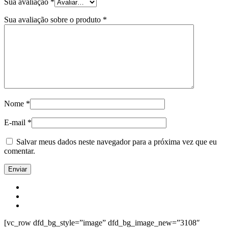
Sua avaliação
*
Sua avaliação sobre o produto
*
Nome
*
E-mail
*
Salvar meus dados neste navegador para a próxima vez que eu
comentar.
[vc_row dfd_bg_style=”image” dfd_bg_image_new=”3108″