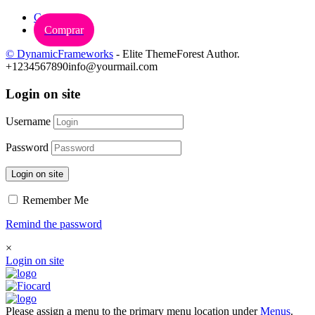
Carrinho
Comprar
© DynamicFrameworks
- Elite ThemeForest Author.
+1234567890
info@yourmail.com
Login on site
Username
Password
Login on site
Remember Me
Remind the password
×
Login on site
Please assign a menu to the primary menu location under
Menus
.