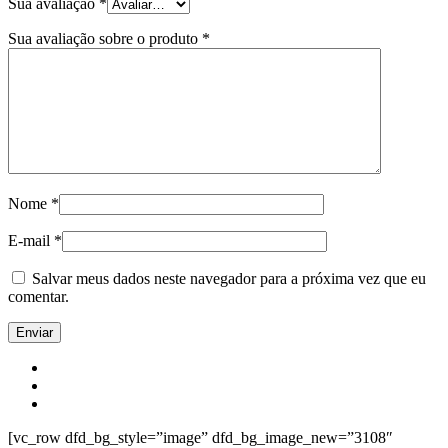
Sua avaliação
*
Sua avaliação sobre o produto
*
Nome
*
E-mail
*
Salvar meus dados neste navegador para a próxima vez que eu
comentar.
[vc_row dfd_bg_style=”image” dfd_bg_image_new=”3108″