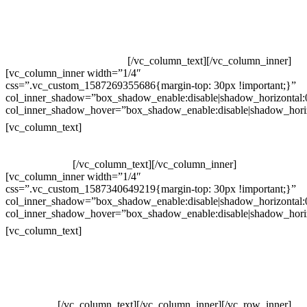
Televendas: (19) 3936-4011
Televendas: (19) 3936-4004
Whatsapp: (19) 97147-3457
Whatsapp: (19) 99832-9405
Whatsapp: (19) 99854-3749
[/vc_column_text][/vc_column_inner]
[vc_column_inner width=”1/4″
css=”.vc_custom_1587269355686{margin-top: 30px !important;}”
col_inner_shadow=”box_shadow_enable:disable|shadow_horizontal
col_inner_shadow_hover=”box_shadow_enable:disable|shadow_hori
Horário de atendimento:
[vc_column_text]
Segunda à Sexta
Das 09h às 18h
[/vc_column_text][/vc_column_inner]
[vc_column_inner width=”1/4″
css=”.vc_custom_1587340649219{margin-top: 30px !important;}”
col_inner_shadow=”box_shadow_enable:disable|shadow_horizontal
col_inner_shadow_hover=”box_shadow_enable:disable|shadow_hori
Pelo site
[vc_column_text]
Crie ou escolha sua arte
Baixar gabarito
Vendas Corporativas
Elemento W
PowerDent
[/vc_column_text][/vc_column_inner][/vc_row_inner]