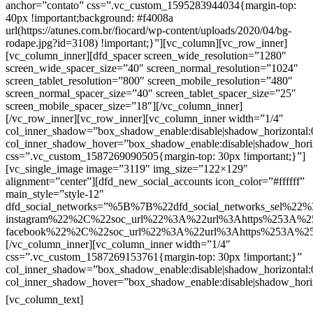
anchor=”contato” css=”.vc_custom_1595283944034{margin-top:
40px !important;background: #f4008a
url(https://atunes.com.br/fiocard/wp-content/uploads/2020/04/bg-
rodape.jpg?id=3108) !important;}”][vc_column][vc_row_inner]
[vc_column_inner][dfd_spacer screen_wide_resolution=”1280″
screen_wide_spacer_size=”40″ screen_normal_resolution=”1024″
screen_tablet_resolution=”800″ screen_mobile_resolution=”480″
screen_normal_spacer_size=”40″ screen_tablet_spacer_size=”25″
screen_mobile_spacer_size=”18″][/vc_column_inner]
[/vc_row_inner][vc_row_inner][vc_column_inner width=”1/4″
col_inner_shadow=”box_shadow_enable:disable|shadow_horizontal
col_inner_shadow_hover=”box_shadow_enable:disable|shadow_hori
css=”.vc_custom_1587269090505{margin-top: 30px !important;}”]
[vc_single_image image=”3119″ img_size=”122×129″
alignment=”center”][dfd_new_social_accounts icon_color=”#ffffff”
main_style=”style-12″
dfd_social_networks=”%5B%7B%22dfd_social_networks_sel%22%
instagram%22%2C%22soc_url%22%3A%22url%3Ahttps%253A%2
facebook%22%2C%22soc_url%22%3A%22url%3Ahttps%253A%2
[/vc_column_inner][vc_column_inner width=”1/4″
css=”.vc_custom_1587269153761{margin-top: 30px !important;}”
col_inner_shadow=”box_shadow_enable:disable|shadow_horizontal
col_inner_shadow_hover=”box_shadow_enable:disable|shadow_hori
Contatos
[vc_column_text]