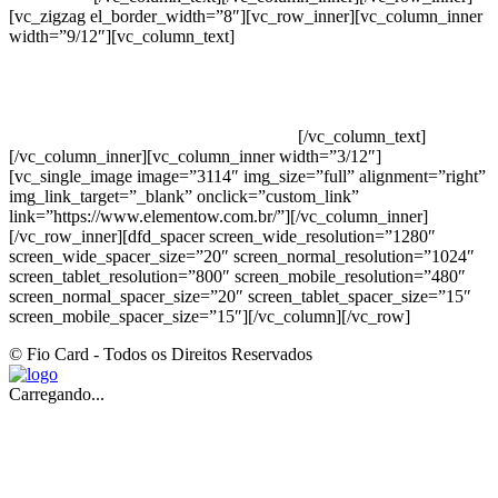
[vc_zigzag el_border_width=”8″][vc_row_inner][vc_column_inner
width=”9/12″][vc_column_text]
ELEMENTO W INDUSTRIA E
COMERCIO DE PRODUTOS DE HIGIENE PESSOAL LTDA –
RUA ANTÔNIA MARTINS LUIZ, 474 – DISTRITO
INDUSTRIAL JOÃO NAREZI – 13.347-404 – INDAIATUBA –
SP – 00.361.769/0001-35 – 353.108. 963.116 –
CLASSIFICAÇÃO FISCAL: 33062000
[/vc_column_text]
[/vc_column_inner][vc_column_inner width=”3/12″]
[vc_single_image image=”3114″ img_size=”full” alignment=”right”
img_link_target=”_blank” onclick=”custom_link”
link=”https://www.elementow.com.br/”][/vc_column_inner]
[/vc_row_inner][dfd_spacer screen_wide_resolution=”1280″
screen_wide_spacer_size=”20″ screen_normal_resolution=”1024″
screen_tablet_resolution=”800″ screen_mobile_resolution=”480″
screen_normal_spacer_size=”20″ screen_tablet_spacer_size=”15″
screen_mobile_spacer_size=”15″][/vc_column][/vc_row]
© Fio Card - Todos os Direitos Reservados
Carregando...