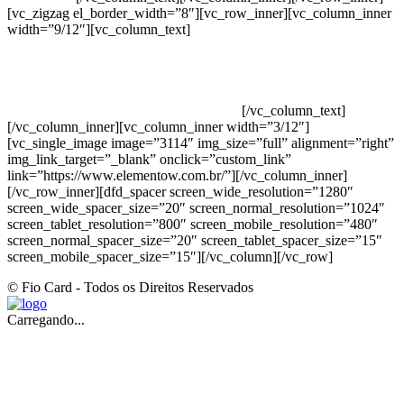
[vc_zigzag el_border_width=”8″][vc_row_inner][vc_column_inner
width=”9/12″][vc_column_text]
ELEMENTO W INDUSTRIA E
COMERCIO DE PRODUTOS DE HIGIENE PESSOAL LTDA –
RUA ANTÔNIA MARTINS LUIZ, 474 – DISTRITO
INDUSTRIAL JOÃO NAREZI – 13.347-404 – INDAIATUBA –
SP – 00.361.769/0001-35 – 353.108. 963.116 –
CLASSIFICAÇÃO FISCAL: 33062000
[/vc_column_text]
[/vc_column_inner][vc_column_inner width=”3/12″]
[vc_single_image image=”3114″ img_size=”full” alignment=”right”
img_link_target=”_blank” onclick=”custom_link”
link=”https://www.elementow.com.br/”][/vc_column_inner]
[/vc_row_inner][dfd_spacer screen_wide_resolution=”1280″
screen_wide_spacer_size=”20″ screen_normal_resolution=”1024″
screen_tablet_resolution=”800″ screen_mobile_resolution=”480″
screen_normal_spacer_size=”20″ screen_tablet_spacer_size=”15″
screen_mobile_spacer_size=”15″][/vc_column][/vc_row]
© Fio Card - Todos os Direitos Reservados
Carregando...