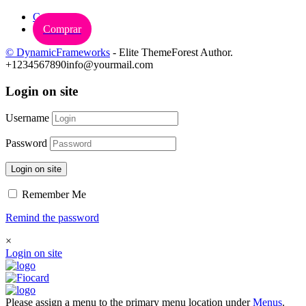
Carrinho
Comprar
© DynamicFrameworks
- Elite ThemeForest Author.
+1234567890
info@yourmail.com
Login on site
Username
Password
Login on site
Remember Me
Remind the password
×
Login on site
Please assign a menu to the primary menu location under
Menus
.