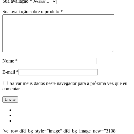
Sua avaliação
*
Sua avaliação sobre o produto
*
Nome
*
E-mail
*
Salvar meus dados neste navegador para a próxima vez que eu
comentar.
[vc_row dfd_bg_style=”image” dfd_bg_image_new=”3108″