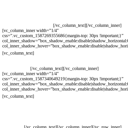
Televendas: (19) 3936-4011
Televendas: (19) 3936-4004
Whatsapp: (19) 97147-3457
Whatsapp: (19) 99832-9405
Whatsapp: (19) 99854-3749
[/vc_column_text][/vc_column_inner]
[vc_column_inner width=”1/4″
css=”.vc_custom_1587269355686{margin-top: 30px !important;}”
col_inner_shadow=”box_shadow_enable:disable|shadow_horizontal
col_inner_shadow_hover=”box_shadow_enable:disable|shadow_hori
Horário de atendimento:
[vc_column_text]
Segunda à Sexta
Das 09h às 18h
[/vc_column_text][/vc_column_inner]
[vc_column_inner width=”1/4″
css=”.vc_custom_1587340649219{margin-top: 30px !important;}”
col_inner_shadow=”box_shadow_enable:disable|shadow_horizontal
col_inner_shadow_hover=”box_shadow_enable:disable|shadow_hori
Pelo site
[vc_column_text]
Crie ou escolha sua arte
Baixar gabarito
Vendas Corporativas
Elemento W
PowerDent
[/vc_column_text][/vc_column_inner][/vc_row_inner]