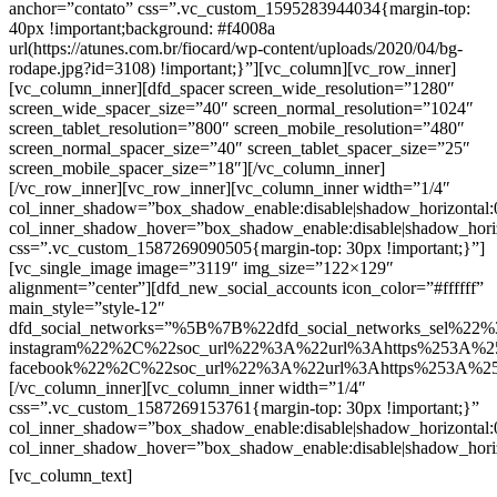
anchor=”contato” css=”.vc_custom_1595283944034{margin-top:
40px !important;background: #f4008a
url(https://atunes.com.br/fiocard/wp-content/uploads/2020/04/bg-
rodape.jpg?id=3108) !important;}”][vc_column][vc_row_inner]
[vc_column_inner][dfd_spacer screen_wide_resolution=”1280″
screen_wide_spacer_size=”40″ screen_normal_resolution=”1024″
screen_tablet_resolution=”800″ screen_mobile_resolution=”480″
screen_normal_spacer_size=”40″ screen_tablet_spacer_size=”25″
screen_mobile_spacer_size=”18″][/vc_column_inner]
[/vc_row_inner][vc_row_inner][vc_column_inner width=”1/4″
col_inner_shadow=”box_shadow_enable:disable|shadow_horizontal
col_inner_shadow_hover=”box_shadow_enable:disable|shadow_hori
css=”.vc_custom_1587269090505{margin-top: 30px !important;}”]
[vc_single_image image=”3119″ img_size=”122×129″
alignment=”center”][dfd_new_social_accounts icon_color=”#ffffff”
main_style=”style-12″
dfd_social_networks=”%5B%7B%22dfd_social_networks_sel%22%
instagram%22%2C%22soc_url%22%3A%22url%3Ahttps%253A%2
facebook%22%2C%22soc_url%22%3A%22url%3Ahttps%253A%2
[/vc_column_inner][vc_column_inner width=”1/4″
css=”.vc_custom_1587269153761{margin-top: 30px !important;}”
col_inner_shadow=”box_shadow_enable:disable|shadow_horizontal
col_inner_shadow_hover=”box_shadow_enable:disable|shadow_hori
Contatos
[vc_column_text]