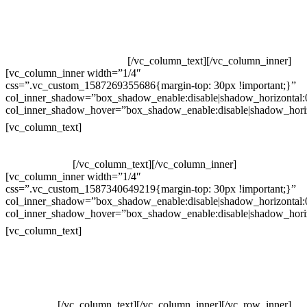
Televendas: (19) 3936-4011
Televendas: (19) 3936-4004
Whatsapp: (19) 97147-3457
Whatsapp: (19) 99832-9405
Whatsapp: (19) 99854-3749
[/vc_column_text][/vc_column_inner]
[vc_column_inner width=”1/4″
css=”.vc_custom_1587269355686{margin-top: 30px !important;}”
col_inner_shadow=”box_shadow_enable:disable|shadow_horizontal
col_inner_shadow_hover=”box_shadow_enable:disable|shadow_hori
Horário de atendimento:
[vc_column_text]
Segunda à Sexta
Das 09h às 18h
[/vc_column_text][/vc_column_inner]
[vc_column_inner width=”1/4″
css=”.vc_custom_1587340649219{margin-top: 30px !important;}”
col_inner_shadow=”box_shadow_enable:disable|shadow_horizontal
col_inner_shadow_hover=”box_shadow_enable:disable|shadow_hori
Pelo site
[vc_column_text]
Crie ou escolha sua arte
Baixar gabarito
Vendas Corporativas
Elemento W
PowerDent
[/vc_column_text][/vc_column_inner][/vc_row_inner]