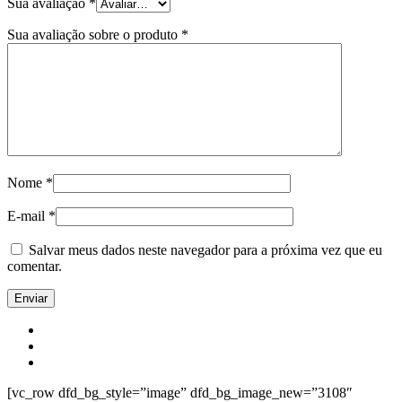
Sua avaliação
*
Sua avaliação sobre o produto
*
Nome
*
E-mail
*
Salvar meus dados neste navegador para a próxima vez que eu
comentar.
[vc_row dfd_bg_style=”image” dfd_bg_image_new=”3108″