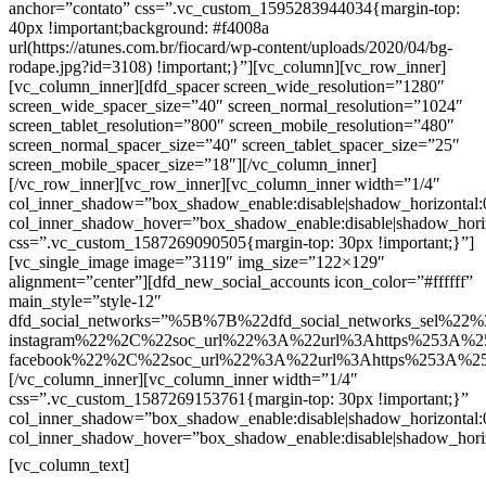
anchor=”contato” css=”.vc_custom_1595283944034{margin-top:
40px !important;background: #f4008a
url(https://atunes.com.br/fiocard/wp-content/uploads/2020/04/bg-
rodape.jpg?id=3108) !important;}”][vc_column][vc_row_inner]
[vc_column_inner][dfd_spacer screen_wide_resolution=”1280″
screen_wide_spacer_size=”40″ screen_normal_resolution=”1024″
screen_tablet_resolution=”800″ screen_mobile_resolution=”480″
screen_normal_spacer_size=”40″ screen_tablet_spacer_size=”25″
screen_mobile_spacer_size=”18″][/vc_column_inner]
[/vc_row_inner][vc_row_inner][vc_column_inner width=”1/4″
col_inner_shadow=”box_shadow_enable:disable|shadow_horizontal
col_inner_shadow_hover=”box_shadow_enable:disable|shadow_hori
css=”.vc_custom_1587269090505{margin-top: 30px !important;}”]
[vc_single_image image=”3119″ img_size=”122×129″
alignment=”center”][dfd_new_social_accounts icon_color=”#ffffff”
main_style=”style-12″
dfd_social_networks=”%5B%7B%22dfd_social_networks_sel%22%
instagram%22%2C%22soc_url%22%3A%22url%3Ahttps%253A%2
facebook%22%2C%22soc_url%22%3A%22url%3Ahttps%253A%2
[/vc_column_inner][vc_column_inner width=”1/4″
css=”.vc_custom_1587269153761{margin-top: 30px !important;}”
col_inner_shadow=”box_shadow_enable:disable|shadow_horizontal
col_inner_shadow_hover=”box_shadow_enable:disable|shadow_hori
Contatos
[vc_column_text]