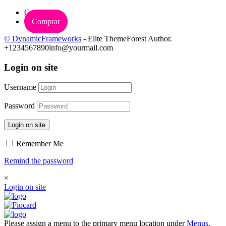
Carrinho
Comprar
© DynamicFrameworks
- Elite ThemeForest Author.
+1234567890
info@yourmail.com
Login on site
Username
Password
Login on site
Remember Me
Remind the password
×
Login on site
Please assign a menu to the primary menu location under
Menus
.