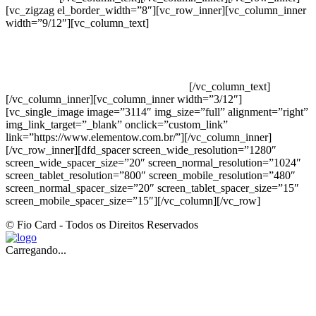
[vc_zigzag el_border_width=”8″][vc_row_inner][vc_column_inner
width=”9/12″][vc_column_text]
ELEMENTO W INDUSTRIA E
COMERCIO DE PRODUTOS DE HIGIENE PESSOAL LTDA –
RUA ANTÔNIA MARTINS LUIZ, 474 – DISTRITO
INDUSTRIAL JOÃO NAREZI – 13.347-404 – INDAIATUBA –
SP – 00.361.769/0001-35 – 353.108. 963.116 –
CLASSIFICAÇÃO FISCAL: 33062000
[/vc_column_text]
[/vc_column_inner][vc_column_inner width=”3/12″]
[vc_single_image image=”3114″ img_size=”full” alignment=”right”
img_link_target=”_blank” onclick=”custom_link”
link=”https://www.elementow.com.br/”][/vc_column_inner]
[/vc_row_inner][dfd_spacer screen_wide_resolution=”1280″
screen_wide_spacer_size=”20″ screen_normal_resolution=”1024″
screen_tablet_resolution=”800″ screen_mobile_resolution=”480″
screen_normal_spacer_size=”20″ screen_tablet_spacer_size=”15″
screen_mobile_spacer_size=”15″][/vc_column][/vc_row]
© Fio Card - Todos os Direitos Reservados
Carregando...