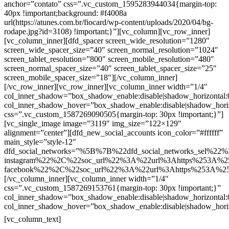
anchor=”contato” css=”.vc_custom_1595283944034{margin-top:
40px !important;background: #f4008a
url(https://atunes.com.br/fiocard/wp-content/uploads/2020/04/bg-
rodape.jpg?id=3108) !important;}”][vc_column][vc_row_inner]
[vc_column_inner][dfd_spacer screen_wide_resolution=”1280″
screen_wide_spacer_size=”40″ screen_normal_resolution=”1024″
screen_tablet_resolution=”800″ screen_mobile_resolution=”480″
screen_normal_spacer_size=”40″ screen_tablet_spacer_size=”25″
screen_mobile_spacer_size=”18″][/vc_column_inner]
[/vc_row_inner][vc_row_inner][vc_column_inner width=”1/4″
col_inner_shadow=”box_shadow_enable:disable|shadow_horizontal
col_inner_shadow_hover=”box_shadow_enable:disable|shadow_hori
css=”.vc_custom_1587269090505{margin-top: 30px !important;}”]
[vc_single_image image=”3119″ img_size=”122×129″
alignment=”center”][dfd_new_social_accounts icon_color=”#ffffff”
main_style=”style-12″
dfd_social_networks=”%5B%7B%22dfd_social_networks_sel%22%
instagram%22%2C%22soc_url%22%3A%22url%3Ahttps%253A%2
facebook%22%2C%22soc_url%22%3A%22url%3Ahttps%253A%2
[/vc_column_inner][vc_column_inner width=”1/4″
css=”.vc_custom_1587269153761{margin-top: 30px !important;}”
col_inner_shadow=”box_shadow_enable:disable|shadow_horizontal
col_inner_shadow_hover=”box_shadow_enable:disable|shadow_hori
Contatos
[vc_column_text]