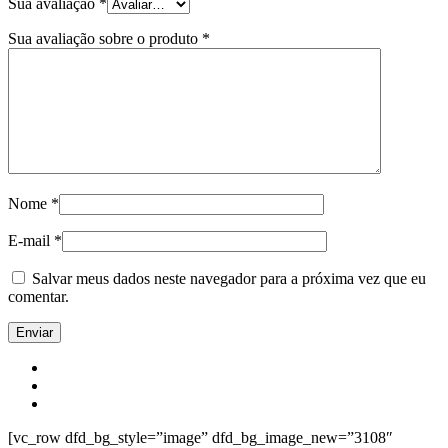
Sua avaliação
*
Sua avaliação sobre o produto
*
Nome
*
E-mail
*
Salvar meus dados neste navegador para a próxima vez que eu
comentar.
[vc_row dfd_bg_style=”image” dfd_bg_image_new=”3108″