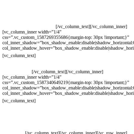
Televendas: (19) 3936-4011
Televendas: (19) 3936-4004
Whatsapp: (19) 97147-3457
Whatsapp: (19) 99832-9405
Whatsapp: (19) 99854-3749
[/vc_column_text][/vc_column_inner]
[vc_column_inner width=”1/4″
css=”.vc_custom_1587269355686{margin-top: 30px !important;}”
col_inner_shadow=”box_shadow_enable:disable|shadow_horizontal
col_inner_shadow_hover=”box_shadow_enable:disable|shadow_hori
Horário de atendimento:
[vc_column_text]
Segunda à Sexta
Das 09h às 18h
[/vc_column_text][/vc_column_inner]
[vc_column_inner width=”1/4″
css=”.vc_custom_1587340649219{margin-top: 30px !important;}”
col_inner_shadow=”box_shadow_enable:disable|shadow_horizontal
col_inner_shadow_hover=”box_shadow_enable:disable|shadow_hori
Pelo site
[vc_column_text]
Crie ou escolha sua arte
Baixar gabarito
Vendas Corporativas
Elemento W
PowerDent
[/vc_column_text][/vc_column_inner][/vc_row_inner]