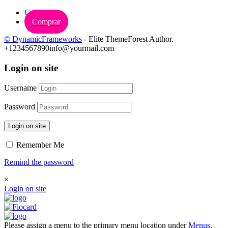
Carrinho
Comprar
© DynamicFrameworks
- Elite ThemeForest Author.
+1234567890
info@yourmail.com
Login on site
Username
Password
Login on site
Remember Me
Remind the password
×
Login on site
Please assign a menu to the primary menu location under
Menus
.