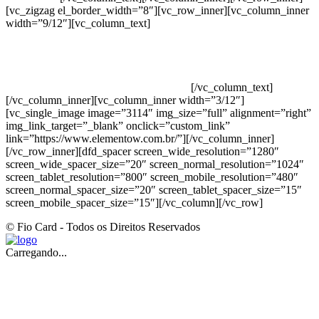
[vc_zigzag el_border_width=”8″][vc_row_inner][vc_column_inner
width=”9/12″][vc_column_text]
ELEMENTO W INDUSTRIA E
COMERCIO DE PRODUTOS DE HIGIENE PESSOAL LTDA –
RUA ANTÔNIA MARTINS LUIZ, 474 – DISTRITO
INDUSTRIAL JOÃO NAREZI – 13.347-404 – INDAIATUBA –
SP – 00.361.769/0001-35 – 353.108. 963.116 –
CLASSIFICAÇÃO FISCAL: 33062000
[/vc_column_text]
[/vc_column_inner][vc_column_inner width=”3/12″]
[vc_single_image image=”3114″ img_size=”full” alignment=”right”
img_link_target=”_blank” onclick=”custom_link”
link=”https://www.elementow.com.br/”][/vc_column_inner]
[/vc_row_inner][dfd_spacer screen_wide_resolution=”1280″
screen_wide_spacer_size=”20″ screen_normal_resolution=”1024″
screen_tablet_resolution=”800″ screen_mobile_resolution=”480″
screen_normal_spacer_size=”20″ screen_tablet_spacer_size=”15″
screen_mobile_spacer_size=”15″][/vc_column][/vc_row]
© Fio Card - Todos os Direitos Reservados
Carregando...