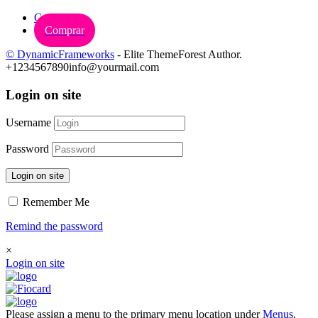
Carrinho
Comprar
© DynamicFrameworks
- Elite ThemeForest Author.
+1234567890
info@yourmail.com
Login on site
Username
Password
Login on site
Remember Me
Remind the password
×
Login on site
Please assign a menu to the primary menu location under
Menus
.