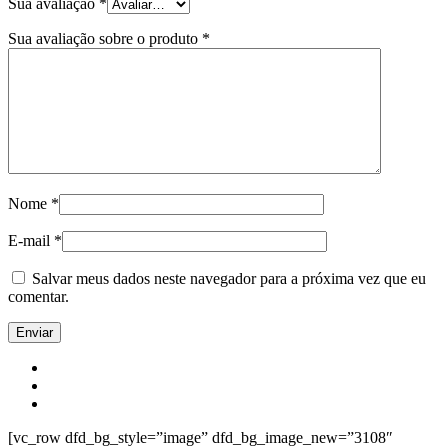
Sua avaliação
*
Sua avaliação sobre o produto
*
Nome
*
E-mail
*
Salvar meus dados neste navegador para a próxima vez que eu
comentar.
[vc_row dfd_bg_style=”image” dfd_bg_image_new=”3108″