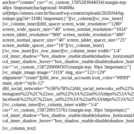
anchor=”contato” css=”.vc_custom_1595283944034{margin-top:
40px !important;background: #f4008a
url(https://atunes.com.br/fiocard/wp-content/uploads/2020/04/bg-
rodape.jpg?id=3108) !important;}”][vc_column][vc_row_inner]
[vc_column_inner][dfd_spacer screen_wide_resolution=”1280″
screen_wide_spacer_size=”40″ screen_normal_resolution=”1024″
screen_tablet_resolution=”800″ screen_mobile_resolution=”480″
screen_normal_spacer_size=”40″ screen_tablet_spacer_size=”25″
screen_mobile_spacer_size=”18″][/vc_column_inner]
[/vc_row_inner][vc_row_inner][vc_column_inner width=”1/4″
col_inner_shadow=”box_shadow_enable:disable|shadow_horizontal
col_inner_shadow_hover=”box_shadow_enable:disable|shadow_hori
css=”.vc_custom_1587269090505{margin-top: 30px !important;}”]
[vc_single_image image=”3119″ img_size=”122×129″
alignment=”center”][dfd_new_social_accounts icon_color=”#ffffff”
main_style=”style-12″
dfd_social_networks=”%5B%7B%22dfd_social_networks_sel%22%
instagram%22%2C%22soc_url%22%3A%22url%3Ahttps%253A%2
facebook%22%2C%22soc_url%22%3A%22url%3Ahttps%253A%2
[/vc_column_inner][vc_column_inner width=”1/4″
css=”.vc_custom_1587269153761{margin-top: 30px !important;}”
col_inner_shadow=”box_shadow_enable:disable|shadow_horizontal
col_inner_shadow_hover=”box_shadow_enable:disable|shadow_hori
Contatos
[vc_column_text]