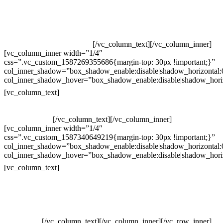
Televendas: (19) 3936-4011
Televendas: (19) 3936-4004
Whatsapp: (19) 97147-3457
Whatsapp: (19) 99832-9405
Whatsapp: (19) 99854-3749
[/vc_column_text][/vc_column_inner]
[vc_column_inner width=”1/4″
css=”.vc_custom_1587269355686{margin-top: 30px !important;}”
col_inner_shadow=”box_shadow_enable:disable|shadow_horizontal
col_inner_shadow_hover=”box_shadow_enable:disable|shadow_hori
Horário de atendimento:
[vc_column_text]
Segunda à Sexta
Das 09h às 18h
[/vc_column_text][/vc_column_inner]
[vc_column_inner width=”1/4″
css=”.vc_custom_1587340649219{margin-top: 30px !important;}”
col_inner_shadow=”box_shadow_enable:disable|shadow_horizontal
col_inner_shadow_hover=”box_shadow_enable:disable|shadow_hori
Pelo site
[vc_column_text]
Crie ou escolha sua arte
Baixar gabarito
Vendas Corporativas
Elemento W
PowerDent
[/vc_column_text][/vc_column_inner][/vc_row_inner]