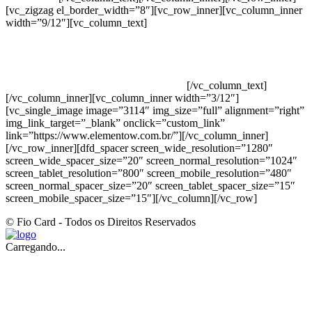
[vc_zigzag el_border_width=”8″][vc_row_inner][vc_column_inner
width=”9/12″][vc_column_text]
ELEMENTO W INDUSTRIA E
COMERCIO DE PRODUTOS DE HIGIENE PESSOAL LTDA –
RUA ANTÔNIA MARTINS LUIZ, 474 – DISTRITO
INDUSTRIAL JOÃO NAREZI – 13.347-404 – INDAIATUBA –
SP – 00.361.769/0001-35 – 353.108. 963.116 –
CLASSIFICAÇÃO FISCAL: 33062000
[/vc_column_text]
[/vc_column_inner][vc_column_inner width=”3/12″]
[vc_single_image image=”3114″ img_size=”full” alignment=”right”
img_link_target=”_blank” onclick=”custom_link”
link=”https://www.elementow.com.br/”][/vc_column_inner]
[/vc_row_inner][dfd_spacer screen_wide_resolution=”1280″
screen_wide_spacer_size=”20″ screen_normal_resolution=”1024″
screen_tablet_resolution=”800″ screen_mobile_resolution=”480″
screen_normal_spacer_size=”20″ screen_tablet_spacer_size=”15″
screen_mobile_spacer_size=”15″][/vc_column][/vc_row]
© Fio Card - Todos os Direitos Reservados
Carregando...