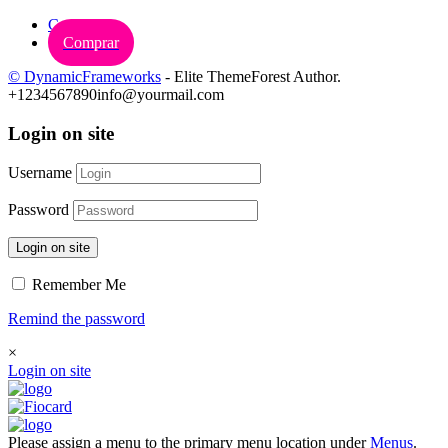
Carrinho
Comprar
© DynamicFrameworks
- Elite ThemeForest Author.
+1234567890
info@yourmail.com
Login on site
Username
Password
Login on site
Remember Me
Remind the password
×
Login on site
Please assign a menu to the primary menu location under
Menus
.