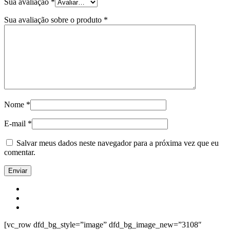
Sua avaliação
*
Sua avaliação sobre o produto
*
Nome
*
E-mail
*
Salvar meus dados neste navegador para a próxima vez que eu
comentar.
[vc_row dfd_bg_style=”image” dfd_bg_image_new=”3108″