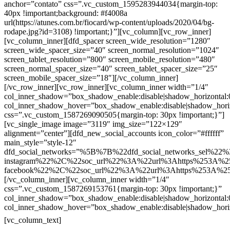
anchor=”contato” css=”.vc_custom_1595283944034{margin-top:
40px !important;background: #f4008a
url(https://atunes.com.br/fiocard/wp-content/uploads/2020/04/bg-
rodape.jpg?id=3108) !important;}”][vc_column][vc_row_inner]
[vc_column_inner][dfd_spacer screen_wide_resolution=”1280″
screen_wide_spacer_size=”40″ screen_normal_resolution=”1024″
screen_tablet_resolution=”800″ screen_mobile_resolution=”480″
screen_normal_spacer_size=”40″ screen_tablet_spacer_size=”25″
screen_mobile_spacer_size=”18″][/vc_column_inner]
[/vc_row_inner][vc_row_inner][vc_column_inner width=”1/4″
col_inner_shadow=”box_shadow_enable:disable|shadow_horizontal
col_inner_shadow_hover=”box_shadow_enable:disable|shadow_hori
css=”.vc_custom_1587269090505{margin-top: 30px !important;}”]
[vc_single_image image=”3119″ img_size=”122×129″
alignment=”center”][dfd_new_social_accounts icon_color=”#ffffff”
main_style=”style-12″
dfd_social_networks=”%5B%7B%22dfd_social_networks_sel%22%
instagram%22%2C%22soc_url%22%3A%22url%3Ahttps%253A%2
facebook%22%2C%22soc_url%22%3A%22url%3Ahttps%253A%2
[/vc_column_inner][vc_column_inner width=”1/4″
css=”.vc_custom_1587269153761{margin-top: 30px !important;}”
col_inner_shadow=”box_shadow_enable:disable|shadow_horizontal
col_inner_shadow_hover=”box_shadow_enable:disable|shadow_hori
Contatos
[vc_column_text]