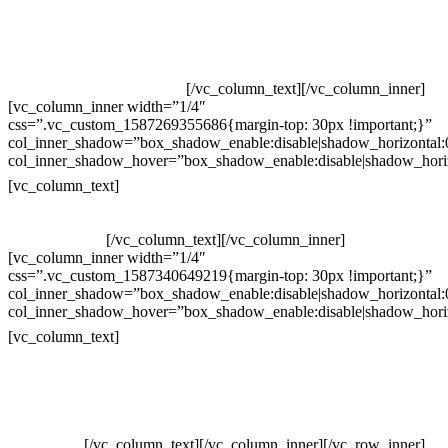
Televendas: (19) 3936-4011
Televendas: (19) 3936-4004
Whatsapp: (19) 97147-3457
Whatsapp: (19) 99832-9405
Whatsapp: (19) 99854-3749
[/vc_column_text][/vc_column_inner]
[vc_column_inner width=”1/4″
css=”.vc_custom_1587269355686{margin-top: 30px !important;}”
col_inner_shadow=”box_shadow_enable:disable|shadow_horizontal
col_inner_shadow_hover=”box_shadow_enable:disable|shadow_hori
Horário de atendimento:
[vc_column_text]
Segunda à Sexta
Das 09h às 18h
[/vc_column_text][/vc_column_inner]
[vc_column_inner width=”1/4″
css=”.vc_custom_1587340649219{margin-top: 30px !important;}”
col_inner_shadow=”box_shadow_enable:disable|shadow_horizontal
col_inner_shadow_hover=”box_shadow_enable:disable|shadow_hori
Pelo site
[vc_column_text]
Crie ou escolha sua arte
Baixar gabarito
Vendas Corporativas
Elemento W
PowerDent
[/vc_column_text][/vc_column_inner][/vc_row_inner]