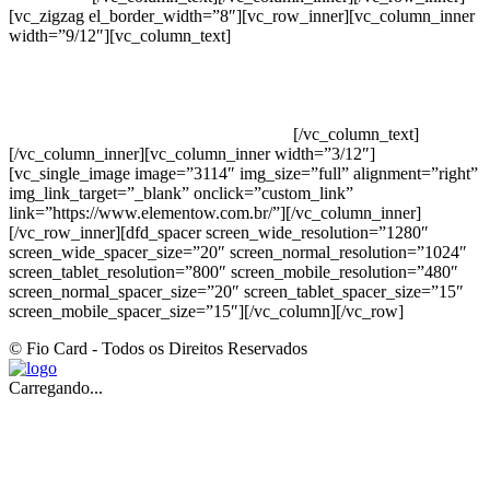
[vc_zigzag el_border_width=”8″][vc_row_inner][vc_column_inner
width=”9/12″][vc_column_text]
ELEMENTO W INDUSTRIA E
COMERCIO DE PRODUTOS DE HIGIENE PESSOAL LTDA –
RUA ANTÔNIA MARTINS LUIZ, 474 – DISTRITO
INDUSTRIAL JOÃO NAREZI – 13.347-404 – INDAIATUBA –
SP – 00.361.769/0001-35 – 353.108. 963.116 –
CLASSIFICAÇÃO FISCAL: 33062000
[/vc_column_text]
[/vc_column_inner][vc_column_inner width=”3/12″]
[vc_single_image image=”3114″ img_size=”full” alignment=”right”
img_link_target=”_blank” onclick=”custom_link”
link=”https://www.elementow.com.br/”][/vc_column_inner]
[/vc_row_inner][dfd_spacer screen_wide_resolution=”1280″
screen_wide_spacer_size=”20″ screen_normal_resolution=”1024″
screen_tablet_resolution=”800″ screen_mobile_resolution=”480″
screen_normal_spacer_size=”20″ screen_tablet_spacer_size=”15″
screen_mobile_spacer_size=”15″][/vc_column][/vc_row]
© Fio Card - Todos os Direitos Reservados
Carregando...