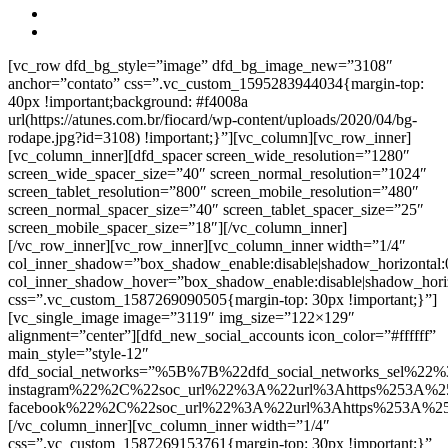
[vc_row dfd_bg_style=”image” dfd_bg_image_new=”3108″
anchor=”contato” css=”.vc_custom_1595283944034{margin-top:
40px !important;background: #f4008a
url(https://atunes.com.br/fiocard/wp-content/uploads/2020/04/bg-
rodape.jpg?id=3108) !important;}”][vc_column][vc_row_inner]
[vc_column_inner][dfd_spacer screen_wide_resolution=”1280″
screen_wide_spacer_size=”40″ screen_normal_resolution=”1024″
screen_tablet_resolution=”800″ screen_mobile_resolution=”480″
screen_normal_spacer_size=”40″ screen_tablet_spacer_size=”25″
screen_mobile_spacer_size=”18″][/vc_column_inner]
[/vc_row_inner][vc_row_inner][vc_column_inner width=”1/4″
col_inner_shadow=”box_shadow_enable:disable|shadow_horizontal
col_inner_shadow_hover=”box_shadow_enable:disable|shadow_hori
css=”.vc_custom_1587269090505{margin-top: 30px !important;}”]
[vc_single_image image=”3119″ img_size=”122×129″
alignment=”center”][dfd_new_social_accounts icon_color=”#ffffff”
main_style=”style-12″
dfd_social_networks=”%5B%7B%22dfd_social_networks_sel%22%
instagram%22%2C%22soc_url%22%3A%22url%3Ahttps%253A%2
facebook%22%2C%22soc_url%22%3A%22url%3Ahttps%253A%2
[/vc_column_inner][vc_column_inner width=”1/4″
css=”.vc_custom_1587269153761{margin-top: 30px !important;}”