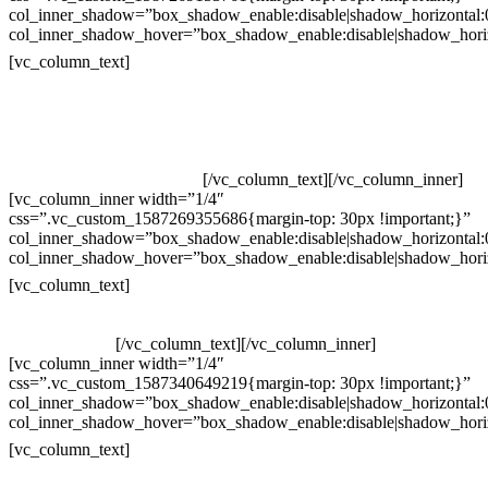
col_inner_shadow=”box_shadow_enable:disable|shadow_horizontal
col_inner_shadow_hover=”box_shadow_enable:disable|shadow_hori
Contatos
[vc_column_text]
Televendas: (19) 3936-4011
Televendas: (19) 3936-4004
Whatsapp: (19) 97147-3457
Whatsapp: (19) 99832-9405
Whatsapp: (19) 99854-3749
[/vc_column_text][/vc_column_inner]
[vc_column_inner width=”1/4″
css=”.vc_custom_1587269355686{margin-top: 30px !important;}”
col_inner_shadow=”box_shadow_enable:disable|shadow_horizontal
col_inner_shadow_hover=”box_shadow_enable:disable|shadow_hori
Horário de atendimento:
[vc_column_text]
Segunda à Sexta
Das 09h às 18h
[/vc_column_text][/vc_column_inner]
[vc_column_inner width=”1/4″
css=”.vc_custom_1587340649219{margin-top: 30px !important;}”
col_inner_shadow=”box_shadow_enable:disable|shadow_horizontal
col_inner_shadow_hover=”box_shadow_enable:disable|shadow_hori
Pelo site
[vc_column_text]