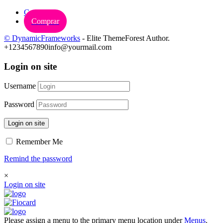
Carrinho
Comprar
© DynamicFrameworks
- Elite ThemeForest Author.
+1234567890
info@yourmail.com
Login on site
Username
Password
Login on site
Remember Me
Remind the password
×
Login on site
Please assign a menu to the primary menu location under
Menus
.