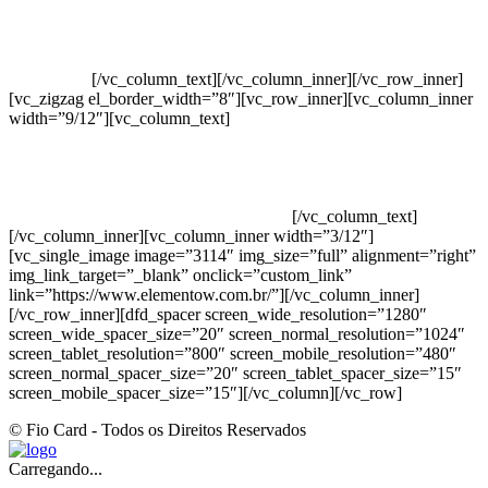
Crie ou escolha sua arte
Baixar gabarito
Vendas Corporativas
Elemento W
PowerDent
[/vc_column_text][/vc_column_inner][/vc_row_inner]
[vc_zigzag el_border_width=”8″][vc_row_inner][vc_column_inner
width=”9/12″][vc_column_text]
ELEMENTO W INDUSTRIA E
COMERCIO DE PRODUTOS DE HIGIENE PESSOAL LTDA –
RUA ANTÔNIA MARTINS LUIZ, 474 – DISTRITO
INDUSTRIAL JOÃO NAREZI – 13.347-404 – INDAIATUBA –
SP – 00.361.769/0001-35 – 353.108. 963.116 –
CLASSIFICAÇÃO FISCAL: 33062000
[/vc_column_text]
[/vc_column_inner][vc_column_inner width=”3/12″]
[vc_single_image image=”3114″ img_size=”full” alignment=”right”
img_link_target=”_blank” onclick=”custom_link”
link=”https://www.elementow.com.br/”][/vc_column_inner]
[/vc_row_inner][dfd_spacer screen_wide_resolution=”1280″
screen_wide_spacer_size=”20″ screen_normal_resolution=”1024″
screen_tablet_resolution=”800″ screen_mobile_resolution=”480″
screen_normal_spacer_size=”20″ screen_tablet_spacer_size=”15″
screen_mobile_spacer_size=”15″][/vc_column][/vc_row]
© Fio Card - Todos os Direitos Reservados
Carregando...