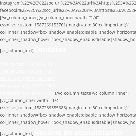
instagram%22%2C%22soc_url%22%3A%22url%3Ahttps%253A%252
facebook%22%2C%22soc_url%22%3A%22url%3Ahttps%253A%252F
[/vc_column_inner][vc_column_inner width=”1/4″
css=”.vc_custom_1587269153761{margin-top: 30px !important;}”
col_inner_shadow=”box_shadow_enable:disable|shadow_horizont
col_inner_shadow_hover=”box_shadow_enable:disable|shadow_ho
Contatos
[vc_column_text]
Televendas: (19) 3936-4011
Televendas: (19) 3936-4004
Whatsapp: (19) 97147-3457
Whatsapp: (19) 99832-9405
Whatsapp: (19) 99854-3749
[/vc_column_text][/vc_column_inner]
[vc_column_inner width=”1/4″
css=”.vc_custom_1587269355686{margin-top: 30px !important;}”
col_inner_shadow=”box_shadow_enable:disable|shadow_horizont
col_inner_shadow_hover=”box_shadow_enable:disable|shadow_ho
Horário de atendimento:
[vc_column_text]