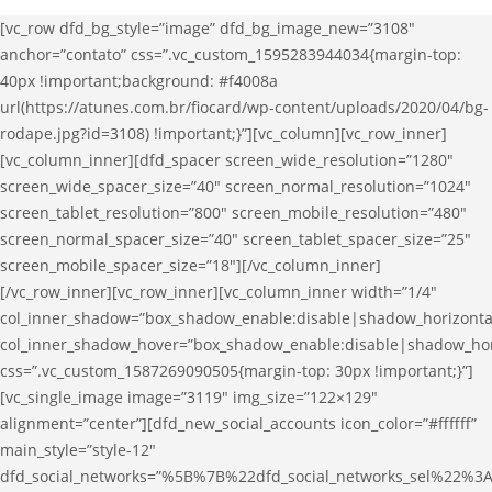
[vc_row dfd_bg_style=”image” dfd_bg_image_new=”3108″
anchor=”contato” css=”.vc_custom_1595283944034{margin-top:
40px !important;background: #f4008a
url(https://atunes.com.br/fiocard/wp-content/uploads/2020/04/bg-
rodape.jpg?id=3108) !important;}”][vc_column][vc_row_inner]
[vc_column_inner][dfd_spacer screen_wide_resolution=”1280″
screen_wide_spacer_size=”40″ screen_normal_resolution=”1024″
screen_tablet_resolution=”800″ screen_mobile_resolution=”480″
screen_normal_spacer_size=”40″ screen_tablet_spacer_size=”25″
screen_mobile_spacer_size=”18″][/vc_column_inner]
[/vc_row_inner][vc_row_inner][vc_column_inner width=”1/4″
col_inner_shadow=”box_shadow_enable:disable|shadow_horizont
col_inner_shadow_hover=”box_shadow_enable:disable|shadow_ho
css=”.vc_custom_1587269090505{margin-top: 30px !important;}”]
[vc_single_image image=”3119″ img_size=”122×129″
alignment=”center”][dfd_new_social_accounts icon_color=”#ffffff”
main_style=”style-12″
dfd_social_networks=”%5B%7B%22dfd_social_networks_sel%22%3A