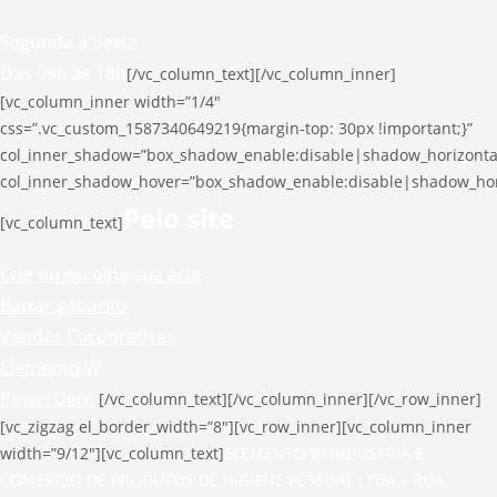
Segunda à Sexta
Das 09h às 18h
[/vc_column_text][/vc_column_inner]
[vc_column_inner width=”1/4″
css=”.vc_custom_1587340649219{margin-top: 30px !important;}”
col_inner_shadow=”box_shadow_enable:disable|shadow_horizont
col_inner_shadow_hover=”box_shadow_enable:disable|shadow_ho
Pelo site
[vc_column_text]
Crie ou escolha sua arte
Baixar gabarito
Vendas Corporativas
Elemento W
PowerDent
[/vc_column_text][/vc_column_inner][/vc_row_inner]
[vc_zigzag el_border_width=”8″][vc_row_inner][vc_column_inner
width=”9/12″][vc_column_text]
ELEMENTO W INDUSTRIA E
COMERCIO DE PRODUTOS DE HIGIENE PESSOAL LTDA – RUA