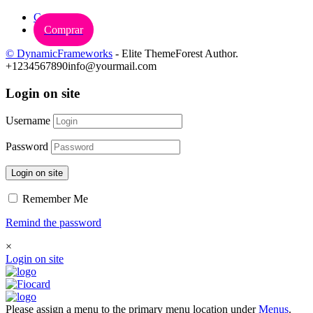
Carrinho
Comprar
© DynamicFrameworks
- Elite ThemeForest Author.
+1234567890
info@yourmail.com
Login on site
Username
Password
Login on site
Remember Me
Remind the password
×
Login on site
Please assign a menu to the primary menu location under
Menus
.