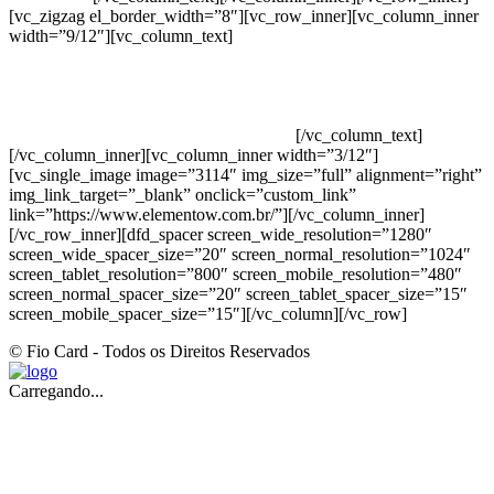
[vc_zigzag el_border_width=”8″][vc_row_inner][vc_column_inner
width=”9/12″][vc_column_text]
ELEMENTO W INDUSTRIA E
COMERCIO DE PRODUTOS DE HIGIENE PESSOAL LTDA –
RUA ANTÔNIA MARTINS LUIZ, 474 – DISTRITO
INDUSTRIAL JOÃO NAREZI – 13.347-404 – INDAIATUBA –
SP – 00.361.769/0001-35 – 353.108. 963.116 –
CLASSIFICAÇÃO FISCAL: 33062000
[/vc_column_text]
[/vc_column_inner][vc_column_inner width=”3/12″]
[vc_single_image image=”3114″ img_size=”full” alignment=”right”
img_link_target=”_blank” onclick=”custom_link”
link=”https://www.elementow.com.br/”][/vc_column_inner]
[/vc_row_inner][dfd_spacer screen_wide_resolution=”1280″
screen_wide_spacer_size=”20″ screen_normal_resolution=”1024″
screen_tablet_resolution=”800″ screen_mobile_resolution=”480″
screen_normal_spacer_size=”20″ screen_tablet_spacer_size=”15″
screen_mobile_spacer_size=”15″][/vc_column][/vc_row]
© Fio Card - Todos os Direitos Reservados
Carregando...