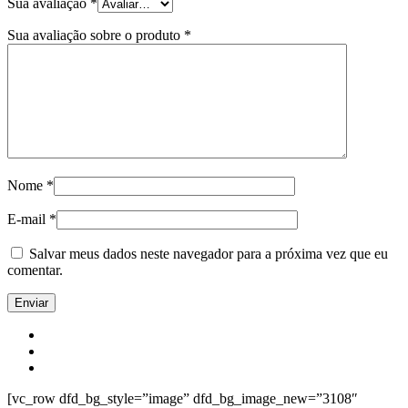
Sua avaliação
*
Sua avaliação sobre o produto
*
Nome
*
E-mail
*
Salvar meus dados neste navegador para a próxima vez que eu
comentar.
[vc_row dfd_bg_style=”image” dfd_bg_image_new=”3108″