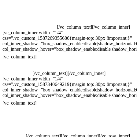
Televendas: (19) 3936-4011
Televendas: (19) 3936-4004
Whatsapp: (19) 97147-3457
Whatsapp: (19) 99832-9405
Whatsapp: (19) 99854-3749
[/vc_column_text][/vc_column_inner]
[vc_column_inner width=”1/4″
css=”.vc_custom_1587269355686{margin-top: 30px !important;}”
col_inner_shadow=”box_shadow_enable:disable|shadow_horizontal
col_inner_shadow_hover=”box_shadow_enable:disable|shadow_hori
Horário de atendimento:
[vc_column_text]
Segunda à Sexta
Das 09h às 18h
[/vc_column_text][/vc_column_inner]
[vc_column_inner width=”1/4″
css=”.vc_custom_1587340649219{margin-top: 30px !important;}”
col_inner_shadow=”box_shadow_enable:disable|shadow_horizontal
col_inner_shadow_hover=”box_shadow_enable:disable|shadow_hori
Pelo site
[vc_column_text]
Crie ou escolha sua arte
Baixar gabarito
Vendas Corporativas
Elemento W
PowerDent
[/vc_column_text][/vc_column_inner][/vc_row_inner]