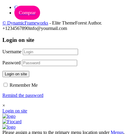
Carrinho
Comprar
© DynamicFrameworks
- Elite ThemeForest Author.
+1234567890
info@yourmail.com
Login on site
Username
Password
Login on site
Remember Me
Remind the password
×
Login on site
Please assign a menu to the primary menu location under
Menus
.