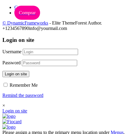
Carrinho
Comprar
© DynamicFrameworks
- Elite ThemeForest Author.
+1234567890
info@yourmail.com
Login on site
Username
Password
Login on site
Remember Me
Remind the password
×
Login on site
Please assign a menu to the primary menu location under
Menus
.