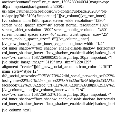
anchor=”contato” css=”.vc_custom_1595283944034{margin-top:
40px !important;background: #f4008a
url(https://atunes.com.br/fiocard/wp-content/uploads/2020/04/bg-
rodape.jpg?id=3108) !important;}”][vc_column][vc_row_inner]
[vc_column_inner][dfd_spacer screen_wide_resolution=”1280″
screen_wide_spacer_size=”40″ screen_normal_resolution=”1024″
screen_tablet_resolution=”800″ screen_mobile_resolution=”480″
screen_normal_spacer_size=”40″ screen_tablet_spacer_size=”25″
screen_mobile_spacer_size=”18″][/vc_column_inner]
[/vc_row_inner][vc_row_inner][vc_column_inner width=”1/4″
col_inner_shadow=”box_shadow_enable:disable|shadow_horizontal
col_inner_shadow_hover=”box_shadow_enable:disable|shadow_hori
css=”.vc_custom_1587269090505{margin-top: 30px !important;}”]
[vc_single_image image=”3119″ img_size=”122×129″
alignment=”center”][dfd_new_social_accounts icon_color=”#ffffff”
main_style=”style-12″
dfd_social_networks=”%5B%7B%22dfd_social_networks_sel%22%
instagram%22%2C%22soc_url%22%3A%22url%3Ahttps%253A%2
facebook%22%2C%22soc_url%22%3A%22url%3Ahttps%253A%2
[/vc_column_inner][vc_column_inner width=”1/4″
css=”.vc_custom_1587269153761{margin-top: 30px !important;}”
col_inner_shadow=”box_shadow_enable:disable|shadow_horizontal
col_inner_shadow_hover=”box_shadow_enable:disable|shadow_hori
Contatos
[vc_column_text]