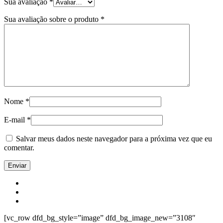
Sua avaliação
*
Sua avaliação sobre o produto
*
Nome
*
E-mail
*
Salvar meus dados neste navegador para a próxima vez que eu
comentar.
[vc_row dfd_bg_style=”image” dfd_bg_image_new=”3108″