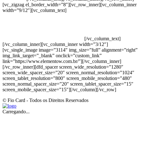
[vc_zigzag el_border_width=”8″][vc_row_inner][vc_column_inner
width=”9/12″][vc_column_text]
ELEMENTO W INDUSTRIA E
COMERCIO DE PRODUTOS DE HIGIENE PESSOAL LTDA –
RUA ANTÔNIA MARTINS LUIZ, 474 – DISTRITO
INDUSTRIAL JOÃO NAREZI – 13.347-404 – INDAIATUBA –
SP – 00.361.769/0001-35 – 353.108. 963.116 –
CLASSIFICAÇÃO FISCAL: 33062000
[/vc_column_text]
[/vc_column_inner][vc_column_inner width=”3/12″]
[vc_single_image image=”3114″ img_size=”full” alignment=”right”
img_link_target=”_blank” onclick=”custom_link”
link=”https://www.elementow.com.br/”][/vc_column_inner]
[/vc_row_inner][dfd_spacer screen_wide_resolution=”1280″
screen_wide_spacer_size=”20″ screen_normal_resolution=”1024″
screen_tablet_resolution=”800″ screen_mobile_resolution=”480″
screen_normal_spacer_size=”20″ screen_tablet_spacer_size=”15″
screen_mobile_spacer_size=”15″][/vc_column][/vc_row]
© Fio Card - Todos os Direitos Reservados
Carregando...