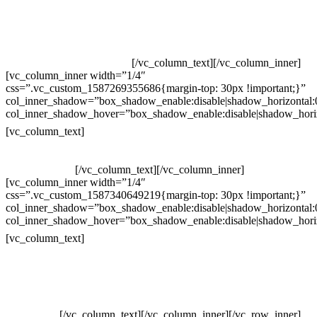
Televendas: (19) 3936-4011
Televendas: (19) 3936-4004
Whatsapp: (19) 97147-3457
Whatsapp: (19) 99832-9405
Whatsapp: (19) 99854-3749
[/vc_column_text][/vc_column_inner]
[vc_column_inner width=”1/4″
css=”.vc_custom_1587269355686{margin-top: 30px !important;}”
col_inner_shadow=”box_shadow_enable:disable|shadow_horizontal
col_inner_shadow_hover=”box_shadow_enable:disable|shadow_hori
Horário de atendimento:
[vc_column_text]
Segunda à Sexta
Das 09h às 18h
[/vc_column_text][/vc_column_inner]
[vc_column_inner width=”1/4″
css=”.vc_custom_1587340649219{margin-top: 30px !important;}”
col_inner_shadow=”box_shadow_enable:disable|shadow_horizontal
col_inner_shadow_hover=”box_shadow_enable:disable|shadow_hori
Pelo site
[vc_column_text]
Crie ou escolha sua arte
Baixar gabarito
Vendas Corporativas
Elemento W
PowerDent
[/vc_column_text][/vc_column_inner][/vc_row_inner]