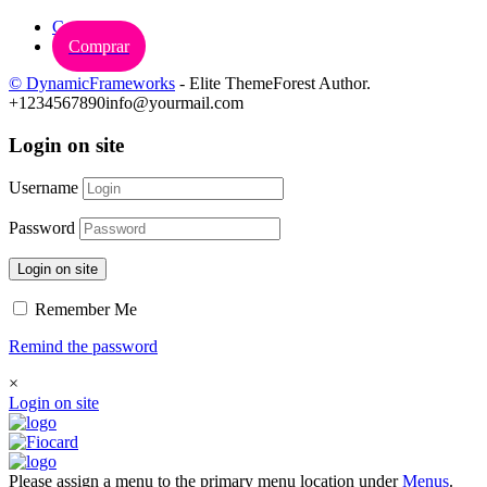
Carrinho
Comprar
© DynamicFrameworks
- Elite ThemeForest Author.
+1234567890
info@yourmail.com
Login on site
Username
Password
Login on site
Remember Me
Remind the password
×
Login on site
Please assign a menu to the primary menu location under
Menus
.