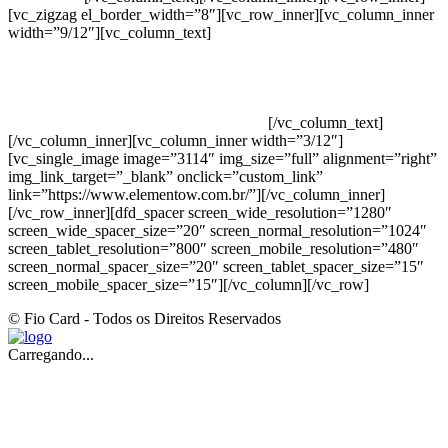
[vc_zigzag el_border_width=”8″][vc_row_inner][vc_column_inner
width=”9/12″][vc_column_text]
ELEMENTO W INDUSTRIA E
COMERCIO DE PRODUTOS DE HIGIENE PESSOAL LTDA –
RUA ANTÔNIA MARTINS LUIZ, 474 – DISTRITO
INDUSTRIAL JOÃO NAREZI – 13.347-404 – INDAIATUBA –
SP – 00.361.769/0001-35 – 353.108. 963.116 –
CLASSIFICAÇÃO FISCAL: 33062000
[/vc_column_text]
[/vc_column_inner][vc_column_inner width=”3/12″]
[vc_single_image image=”3114″ img_size=”full” alignment=”right”
img_link_target=”_blank” onclick=”custom_link”
link=”https://www.elementow.com.br/”][/vc_column_inner]
[/vc_row_inner][dfd_spacer screen_wide_resolution=”1280″
screen_wide_spacer_size=”20″ screen_normal_resolution=”1024″
screen_tablet_resolution=”800″ screen_mobile_resolution=”480″
screen_normal_spacer_size=”20″ screen_tablet_spacer_size=”15″
screen_mobile_spacer_size=”15″][/vc_column][/vc_row]
© Fio Card - Todos os Direitos Reservados
Carregando...