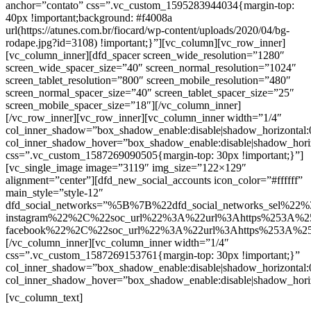
anchor=”contato” css=”.vc_custom_1595283944034{margin-top:
40px !important;background: #f4008a
url(https://atunes.com.br/fiocard/wp-content/uploads/2020/04/bg-
rodape.jpg?id=3108) !important;}”][vc_column][vc_row_inner]
[vc_column_inner][dfd_spacer screen_wide_resolution=”1280″
screen_wide_spacer_size=”40″ screen_normal_resolution=”1024″
screen_tablet_resolution=”800″ screen_mobile_resolution=”480″
screen_normal_spacer_size=”40″ screen_tablet_spacer_size=”25″
screen_mobile_spacer_size=”18″][/vc_column_inner]
[/vc_row_inner][vc_row_inner][vc_column_inner width=”1/4″
col_inner_shadow=”box_shadow_enable:disable|shadow_horizontal
col_inner_shadow_hover=”box_shadow_enable:disable|shadow_hori
css=”.vc_custom_1587269090505{margin-top: 30px !important;}”]
[vc_single_image image=”3119″ img_size=”122×129″
alignment=”center”][dfd_new_social_accounts icon_color=”#ffffff”
main_style=”style-12″
dfd_social_networks=”%5B%7B%22dfd_social_networks_sel%22%
instagram%22%2C%22soc_url%22%3A%22url%3Ahttps%253A%2
facebook%22%2C%22soc_url%22%3A%22url%3Ahttps%253A%2
[/vc_column_inner][vc_column_inner width=”1/4″
css=”.vc_custom_1587269153761{margin-top: 30px !important;}”
col_inner_shadow=”box_shadow_enable:disable|shadow_horizontal
col_inner_shadow_hover=”box_shadow_enable:disable|shadow_hori
Contatos
[vc_column_text]