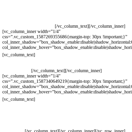
Televendas: (19) 3936-4011
Televendas: (19) 3936-4004
Whatsapp: (19) 97147-3457
Whatsapp: (19) 99832-9405
Whatsapp: (19) 99854-3749
[/vc_column_text][/vc_column_inner]
[vc_column_inner width=”1/4″
css=”.vc_custom_1587269355686{margin-top: 30px !important;}”
col_inner_shadow=”box_shadow_enable:disable|shadow_horizontal
col_inner_shadow_hover=”box_shadow_enable:disable|shadow_hori
Horário de atendimento:
[vc_column_text]
Segunda à Sexta
Das 09h às 18h
[/vc_column_text][/vc_column_inner]
[vc_column_inner width=”1/4″
css=”.vc_custom_1587340649219{margin-top: 30px !important;}”
col_inner_shadow=”box_shadow_enable:disable|shadow_horizontal
col_inner_shadow_hover=”box_shadow_enable:disable|shadow_hori
Pelo site
[vc_column_text]
Crie ou escolha sua arte
Baixar gabarito
Vendas Corporativas
Elemento W
PowerDent
[/vc_column_text][/vc_column_inner][/vc_row_inner]