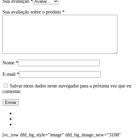
Sua avaliação
*
Sua avaliação sobre o produto
*
Nome
*
E-mail
*
Salvar meus dados neste navegador para a próxima vez que eu
comentar.
[vc_row dfd_bg_style=”image” dfd_bg_image_new=”3108″