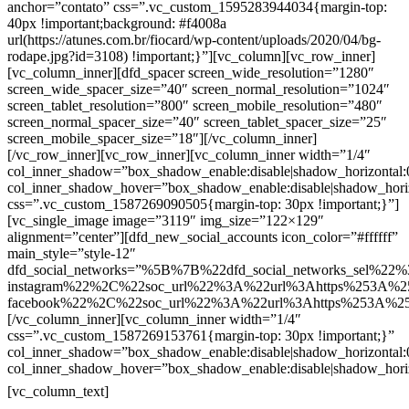
anchor=”contato” css=”.vc_custom_1595283944034{margin-top:
40px !important;background: #f4008a
url(https://atunes.com.br/fiocard/wp-content/uploads/2020/04/bg-
rodape.jpg?id=3108) !important;}”][vc_column][vc_row_inner]
[vc_column_inner][dfd_spacer screen_wide_resolution=”1280″
screen_wide_spacer_size=”40″ screen_normal_resolution=”1024″
screen_tablet_resolution=”800″ screen_mobile_resolution=”480″
screen_normal_spacer_size=”40″ screen_tablet_spacer_size=”25″
screen_mobile_spacer_size=”18″][/vc_column_inner]
[/vc_row_inner][vc_row_inner][vc_column_inner width=”1/4″
col_inner_shadow=”box_shadow_enable:disable|shadow_horizontal
col_inner_shadow_hover=”box_shadow_enable:disable|shadow_hori
css=”.vc_custom_1587269090505{margin-top: 30px !important;}”]
[vc_single_image image=”3119″ img_size=”122×129″
alignment=”center”][dfd_new_social_accounts icon_color=”#ffffff”
main_style=”style-12″
dfd_social_networks=”%5B%7B%22dfd_social_networks_sel%22%
instagram%22%2C%22soc_url%22%3A%22url%3Ahttps%253A%2
facebook%22%2C%22soc_url%22%3A%22url%3Ahttps%253A%2
[/vc_column_inner][vc_column_inner width=”1/4″
css=”.vc_custom_1587269153761{margin-top: 30px !important;}”
col_inner_shadow=”box_shadow_enable:disable|shadow_horizontal
col_inner_shadow_hover=”box_shadow_enable:disable|shadow_hori
Contatos
[vc_column_text]