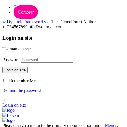
Carrinho
Comprar
© DynamicFrameworks
- Elite ThemeForest Author.
+1234567890
info@yourmail.com
Login on site
Username
Password
Login on site
Remember Me
Remind the password
×
Login on site
Please assign a menu to the primary menu location under
Menus
.