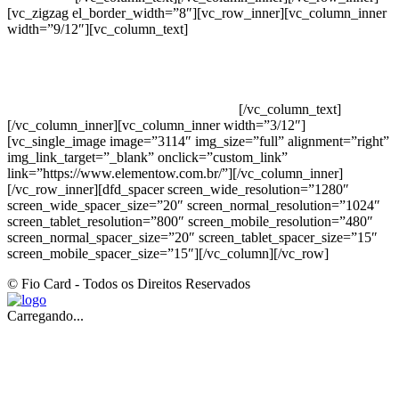
[vc_zigzag el_border_width=”8″][vc_row_inner][vc_column_inner
width=”9/12″][vc_column_text]
ELEMENTO W INDUSTRIA E
COMERCIO DE PRODUTOS DE HIGIENE PESSOAL LTDA –
RUA ANTÔNIA MARTINS LUIZ, 474 – DISTRITO
INDUSTRIAL JOÃO NAREZI – 13.347-404 – INDAIATUBA –
SP – 00.361.769/0001-35 – 353.108. 963.116 –
CLASSIFICAÇÃO FISCAL: 33062000
[/vc_column_text]
[/vc_column_inner][vc_column_inner width=”3/12″]
[vc_single_image image=”3114″ img_size=”full” alignment=”right”
img_link_target=”_blank” onclick=”custom_link”
link=”https://www.elementow.com.br/”][/vc_column_inner]
[/vc_row_inner][dfd_spacer screen_wide_resolution=”1280″
screen_wide_spacer_size=”20″ screen_normal_resolution=”1024″
screen_tablet_resolution=”800″ screen_mobile_resolution=”480″
screen_normal_spacer_size=”20″ screen_tablet_spacer_size=”15″
screen_mobile_spacer_size=”15″][/vc_column][/vc_row]
© Fio Card - Todos os Direitos Reservados
Carregando...