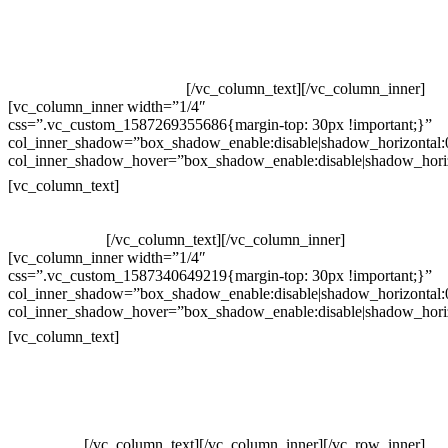
Televendas: (19) 3936-4011
Televendas: (19) 3936-4004
Whatsapp: (19) 97147-3457
Whatsapp: (19) 99832-9405
Whatsapp: (19) 99854-3749
[/vc_column_text][/vc_column_inner]
[vc_column_inner width=”1/4″
css=”.vc_custom_1587269355686{margin-top: 30px !important;}”
col_inner_shadow=”box_shadow_enable:disable|shadow_horizontal
col_inner_shadow_hover=”box_shadow_enable:disable|shadow_hori
Horário de atendimento:
[vc_column_text]
Segunda à Sexta
Das 09h às 18h
[/vc_column_text][/vc_column_inner]
[vc_column_inner width=”1/4″
css=”.vc_custom_1587340649219{margin-top: 30px !important;}”
col_inner_shadow=”box_shadow_enable:disable|shadow_horizontal
col_inner_shadow_hover=”box_shadow_enable:disable|shadow_hori
Pelo site
[vc_column_text]
Crie ou escolha sua arte
Baixar gabarito
Vendas Corporativas
Elemento W
PowerDent
[/vc_column_text][/vc_column_inner][/vc_row_inner]