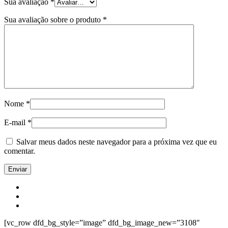
Sua avaliação
*
Sua avaliação sobre o produto
*
Nome
*
E-mail
*
Salvar meus dados neste navegador para a próxima vez que eu
comentar.
[vc_row dfd_bg_style=”image” dfd_bg_image_new=”3108″