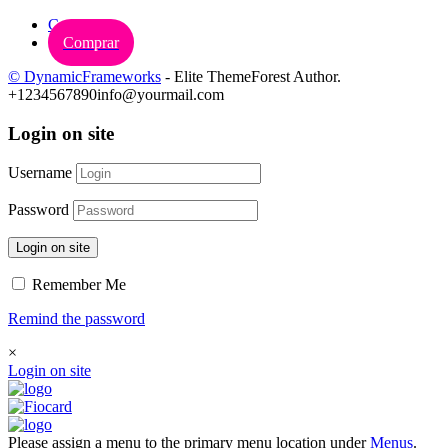
Carrinho
Comprar
© DynamicFrameworks
- Elite ThemeForest Author.
+1234567890
info@yourmail.com
Login on site
Username
Password
Login on site
Remember Me
Remind the password
×
Login on site
Please assign a menu to the primary menu location under
Menus
.