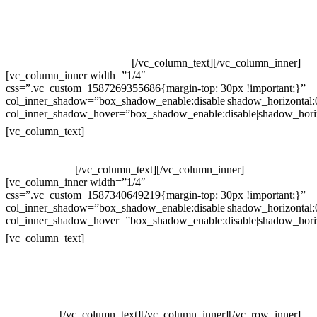
Televendas: (19) 3936-4011
Televendas: (19) 3936-4004
Whatsapp: (19) 97147-3457
Whatsapp: (19) 99832-9405
Whatsapp: (19) 99854-3749
[/vc_column_text][/vc_column_inner]
[vc_column_inner width=”1/4″
css=”.vc_custom_1587269355686{margin-top: 30px !important;}”
col_inner_shadow=”box_shadow_enable:disable|shadow_horizontal
col_inner_shadow_hover=”box_shadow_enable:disable|shadow_hori
Horário de atendimento:
[vc_column_text]
Segunda à Sexta
Das 09h às 18h
[/vc_column_text][/vc_column_inner]
[vc_column_inner width=”1/4″
css=”.vc_custom_1587340649219{margin-top: 30px !important;}”
col_inner_shadow=”box_shadow_enable:disable|shadow_horizontal
col_inner_shadow_hover=”box_shadow_enable:disable|shadow_hori
Pelo site
[vc_column_text]
Crie ou escolha sua arte
Baixar gabarito
Vendas Corporativas
Elemento W
PowerDent
[/vc_column_text][/vc_column_inner][/vc_row_inner]