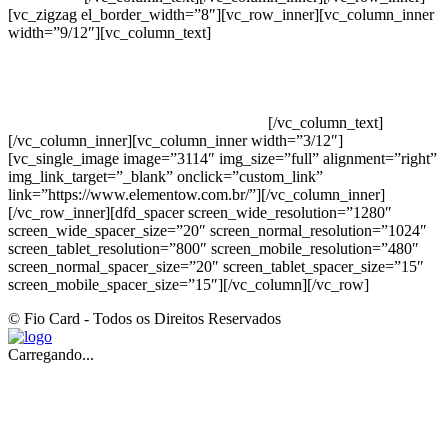
[vc_zigzag el_border_width=”8″][vc_row_inner][vc_column_inner
width=”9/12″][vc_column_text]
ELEMENTO W INDUSTRIA E
COMERCIO DE PRODUTOS DE HIGIENE PESSOAL LTDA –
RUA ANTÔNIA MARTINS LUIZ, 474 – DISTRITO
INDUSTRIAL JOÃO NAREZI – 13.347-404 – INDAIATUBA –
SP – 00.361.769/0001-35 – 353.108. 963.116 –
CLASSIFICAÇÃO FISCAL: 33062000
[/vc_column_text]
[/vc_column_inner][vc_column_inner width=”3/12″]
[vc_single_image image=”3114″ img_size=”full” alignment=”right”
img_link_target=”_blank” onclick=”custom_link”
link=”https://www.elementow.com.br/”][/vc_column_inner]
[/vc_row_inner][dfd_spacer screen_wide_resolution=”1280″
screen_wide_spacer_size=”20″ screen_normal_resolution=”1024″
screen_tablet_resolution=”800″ screen_mobile_resolution=”480″
screen_normal_spacer_size=”20″ screen_tablet_spacer_size=”15″
screen_mobile_spacer_size=”15″][/vc_column][/vc_row]
© Fio Card - Todos os Direitos Reservados
Carregando...