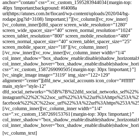
anchor=”contato” css=”.vc_custom_1595283944034{margin-top:
40px !important;background: #f4008a
url(https://atunes.com.br/fiocard/wp-content/uploads/2020/04/bg-
rodape.jpg?id=3108) !important;}”][vc_column][vc_row_inner]
[vc_column_inner][dfd_spacer screen_wide_resolution=”1280″
screen_wide_spacer_size=”40″ screen_normal_resolution=”1024″
screen_tablet_resolution=”800″ screen_mobile_resolution=”480″
screen_normal_spacer_size=”40″ screen_tablet_spacer_size=”25″
screen_mobile_spacer_size=”18″][/vc_column_inner]
[/vc_row_inner][vc_row_inner][vc_column_inner width=”1/4″
col_inner_shadow=”box_shadow_enable:disable|shadow_horizontal
col_inner_shadow_hover=”box_shadow_enable:disable|shadow_hori
css=”.vc_custom_1587269090505{margin-top: 30px !important;}”]
[vc_single_image image=”3119″ img_size=”122×129″
alignment=”center”][dfd_new_social_accounts icon_color=”#ffffff”
main_style=”style-12″
dfd_social_networks=”%5B%7B%22dfd_social_networks_sel%22%
instagram%22%2C%22soc_url%22%3A%22url%3Ahttps%253A%2
facebook%22%2C%22soc_url%22%3A%22url%3Ahttps%253A%2
[/vc_column_inner][vc_column_inner width=”1/4″
css=”.vc_custom_1587269153761{margin-top: 30px !important;}”
col_inner_shadow=”box_shadow_enable:disable|shadow_horizontal
col_inner_shadow_hover=”box_shadow_enable:disable|shadow_hori
Contatos
[vc_column_text]