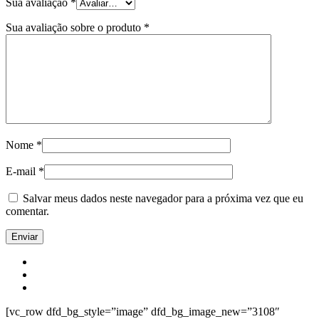
Sua avaliação
*
Sua avaliação sobre o produto
*
Nome
*
E-mail
*
Salvar meus dados neste navegador para a próxima vez que eu
comentar.
[vc_row dfd_bg_style=”image” dfd_bg_image_new=”3108″