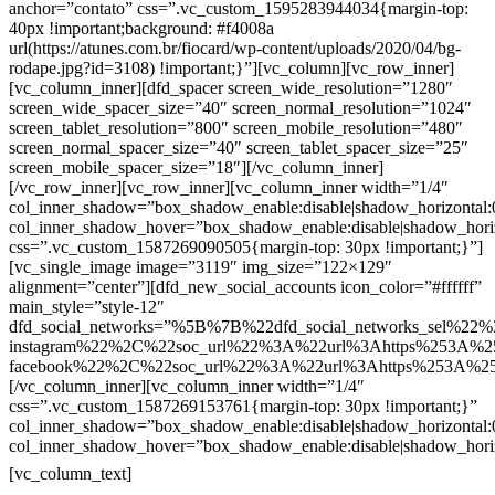
anchor=”contato” css=”.vc_custom_1595283944034{margin-top:
40px !important;background: #f4008a
url(https://atunes.com.br/fiocard/wp-content/uploads/2020/04/bg-
rodape.jpg?id=3108) !important;}”][vc_column][vc_row_inner]
[vc_column_inner][dfd_spacer screen_wide_resolution=”1280″
screen_wide_spacer_size=”40″ screen_normal_resolution=”1024″
screen_tablet_resolution=”800″ screen_mobile_resolution=”480″
screen_normal_spacer_size=”40″ screen_tablet_spacer_size=”25″
screen_mobile_spacer_size=”18″][/vc_column_inner]
[/vc_row_inner][vc_row_inner][vc_column_inner width=”1/4″
col_inner_shadow=”box_shadow_enable:disable|shadow_horizontal
col_inner_shadow_hover=”box_shadow_enable:disable|shadow_hori
css=”.vc_custom_1587269090505{margin-top: 30px !important;}”]
[vc_single_image image=”3119″ img_size=”122×129″
alignment=”center”][dfd_new_social_accounts icon_color=”#ffffff”
main_style=”style-12″
dfd_social_networks=”%5B%7B%22dfd_social_networks_sel%22%
instagram%22%2C%22soc_url%22%3A%22url%3Ahttps%253A%2
facebook%22%2C%22soc_url%22%3A%22url%3Ahttps%253A%2
[/vc_column_inner][vc_column_inner width=”1/4″
css=”.vc_custom_1587269153761{margin-top: 30px !important;}”
col_inner_shadow=”box_shadow_enable:disable|shadow_horizontal
col_inner_shadow_hover=”box_shadow_enable:disable|shadow_hori
Contatos
[vc_column_text]