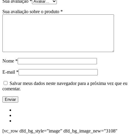
Sua avaliação
*
Sua avaliação sobre o produto
*
Nome
*
E-mail
*
Salvar meus dados neste navegador para a próxima vez que eu
comentar.
[vc_row dfd_bg_style=”image” dfd_bg_image_new=”3108″