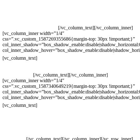
Televendas: (19) 3936-4011
Televendas: (19) 3936-4004
Whatsapp: (19) 97147-3457
Whatsapp: (19) 99832-9405
Whatsapp: (19) 99854-3749
[/vc_column_text][/vc_column_inner]
[vc_column_inner width=”1/4″
css=”.vc_custom_1587269355686{margin-top: 30px !important;}”
col_inner_shadow=”box_shadow_enable:disable|shadow_horizontal
col_inner_shadow_hover=”box_shadow_enable:disable|shadow_hori
Horário de atendimento:
[vc_column_text]
Segunda à Sexta
Das 09h às 18h
[/vc_column_text][/vc_column_inner]
[vc_column_inner width=”1/4″
css=”.vc_custom_1587340649219{margin-top: 30px !important;}”
col_inner_shadow=”box_shadow_enable:disable|shadow_horizontal
col_inner_shadow_hover=”box_shadow_enable:disable|shadow_hori
Pelo site
[vc_column_text]
Crie ou escolha sua arte
Baixar gabarito
Vendas Corporativas
Elemento W
PowerDent
[/vc_column_text][/vc_column_inner][/vc_row_inner]