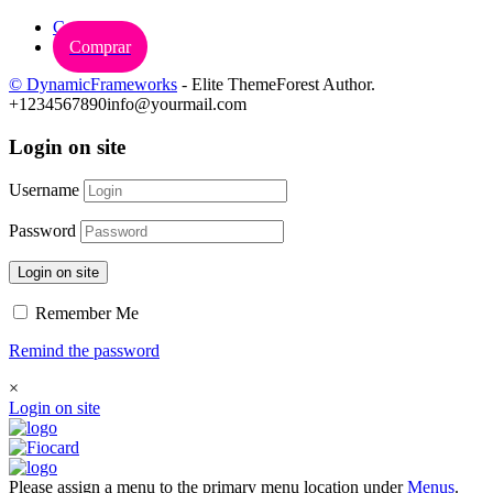
Carrinho
Comprar
© DynamicFrameworks
- Elite ThemeForest Author.
+1234567890
info@yourmail.com
Login on site
Username
Password
Login on site
Remember Me
Remind the password
×
Login on site
Please assign a menu to the primary menu location under
Menus
.