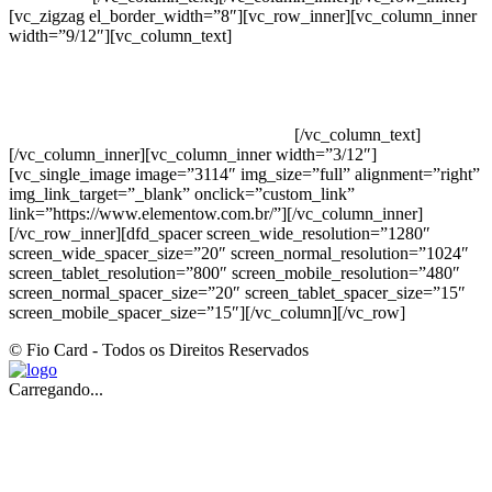
[vc_zigzag el_border_width=”8″][vc_row_inner][vc_column_inner
width=”9/12″][vc_column_text]
ELEMENTO W INDUSTRIA E
COMERCIO DE PRODUTOS DE HIGIENE PESSOAL LTDA –
RUA ANTÔNIA MARTINS LUIZ, 474 – DISTRITO
INDUSTRIAL JOÃO NAREZI – 13.347-404 – INDAIATUBA –
SP – 00.361.769/0001-35 – 353.108. 963.116 –
CLASSIFICAÇÃO FISCAL: 33062000
[/vc_column_text]
[/vc_column_inner][vc_column_inner width=”3/12″]
[vc_single_image image=”3114″ img_size=”full” alignment=”right”
img_link_target=”_blank” onclick=”custom_link”
link=”https://www.elementow.com.br/”][/vc_column_inner]
[/vc_row_inner][dfd_spacer screen_wide_resolution=”1280″
screen_wide_spacer_size=”20″ screen_normal_resolution=”1024″
screen_tablet_resolution=”800″ screen_mobile_resolution=”480″
screen_normal_spacer_size=”20″ screen_tablet_spacer_size=”15″
screen_mobile_spacer_size=”15″][/vc_column][/vc_row]
© Fio Card - Todos os Direitos Reservados
Carregando...