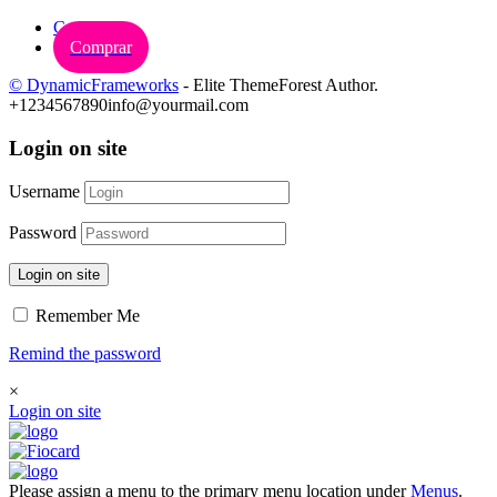
Carrinho
Comprar
© DynamicFrameworks
- Elite ThemeForest Author.
+1234567890
info@yourmail.com
Login on site
Username
Password
Login on site
Remember Me
Remind the password
×
Login on site
Please assign a menu to the primary menu location under
Menus
.