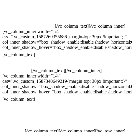
Televendas: (19) 3936-4011
Televendas: (19) 3936-4004
Whatsapp: (19) 97147-3457
Whatsapp: (19) 99832-9405
Whatsapp: (19) 99854-3749
[/vc_column_text][/vc_column_inner]
[vc_column_inner width=”1/4″
css=”.vc_custom_1587269355686{margin-top: 30px !important;}”
col_inner_shadow=”box_shadow_enable:disable|shadow_horizontal
col_inner_shadow_hover=”box_shadow_enable:disable|shadow_hori
Horário de atendimento:
[vc_column_text]
Segunda à Sexta
Das 09h às 18h
[/vc_column_text][/vc_column_inner]
[vc_column_inner width=”1/4″
css=”.vc_custom_1587340649219{margin-top: 30px !important;}”
col_inner_shadow=”box_shadow_enable:disable|shadow_horizontal
col_inner_shadow_hover=”box_shadow_enable:disable|shadow_hori
Pelo site
[vc_column_text]
Crie ou escolha sua arte
Baixar gabarito
Vendas Corporativas
Elemento W
PowerDent
[/vc_column_text][/vc_column_inner][/vc_row_inner]