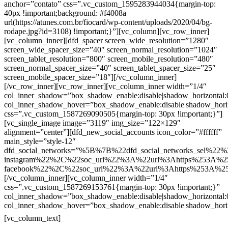
anchor=”contato” css=”.vc_custom_1595283944034{margin-top:
40px !important;background: #f4008a
url(https://atunes.com.br/fiocard/wp-content/uploads/2020/04/bg-
rodape.jpg?id=3108) !important;}”][vc_column][vc_row_inner]
[vc_column_inner][dfd_spacer screen_wide_resolution=”1280″
screen_wide_spacer_size=”40″ screen_normal_resolution=”1024″
screen_tablet_resolution=”800″ screen_mobile_resolution=”480″
screen_normal_spacer_size=”40″ screen_tablet_spacer_size=”25″
screen_mobile_spacer_size=”18″][/vc_column_inner]
[/vc_row_inner][vc_row_inner][vc_column_inner width=”1/4″
col_inner_shadow=”box_shadow_enable:disable|shadow_horizontal
col_inner_shadow_hover=”box_shadow_enable:disable|shadow_hori
css=”.vc_custom_1587269090505{margin-top: 30px !important;}”]
[vc_single_image image=”3119″ img_size=”122×129″
alignment=”center”][dfd_new_social_accounts icon_color=”#ffffff”
main_style=”style-12″
dfd_social_networks=”%5B%7B%22dfd_social_networks_sel%22%
instagram%22%2C%22soc_url%22%3A%22url%3Ahttps%253A%2
facebook%22%2C%22soc_url%22%3A%22url%3Ahttps%253A%2
[/vc_column_inner][vc_column_inner width=”1/4″
css=”.vc_custom_1587269153761{margin-top: 30px !important;}”
col_inner_shadow=”box_shadow_enable:disable|shadow_horizontal
col_inner_shadow_hover=”box_shadow_enable:disable|shadow_hori
Contatos
[vc_column_text]