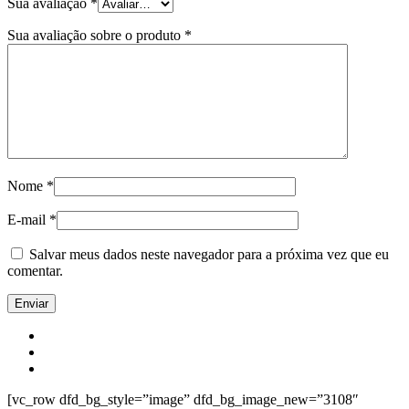
Sua avaliação
*
Sua avaliação sobre o produto
*
Nome
*
E-mail
*
Salvar meus dados neste navegador para a próxima vez que eu
comentar.
[vc_row dfd_bg_style=”image” dfd_bg_image_new=”3108″