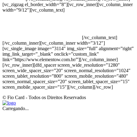
[vc_zigzag el_border_width=”8″][vc_row_inner][vc_column_inner
width=”9/12″][vc_column_text]
ELEMENTO W INDUSTRIA E
COMERCIO DE PRODUTOS DE HIGIENE PESSOAL LTDA –
RUA ANTÔNIA MARTINS LUIZ, 474 – DISTRITO
INDUSTRIAL JOÃO NAREZI – 13.347-404 – INDAIATUBA –
SP – 00.361.769/0001-35 – 353.108. 963.116 –
CLASSIFICAÇÃO FISCAL: 33062000
[/vc_column_text]
[/vc_column_inner][vc_column_inner width=”3/12″]
[vc_single_image image=”3114″ img_size=”full” alignment=”right”
img_link_target=”_blank” onclick=”custom_link”
link=”https://www.elementow.com.br/”][/vc_column_inner]
[/vc_row_inner][dfd_spacer screen_wide_resolution=”1280″
screen_wide_spacer_size=”20″ screen_normal_resolution=”1024″
screen_tablet_resolution=”800″ screen_mobile_resolution=”480″
screen_normal_spacer_size=”20″ screen_tablet_spacer_size=”15″
screen_mobile_spacer_size=”15″][/vc_column][/vc_row]
© Fio Card - Todos os Direitos Reservados
Carregando...