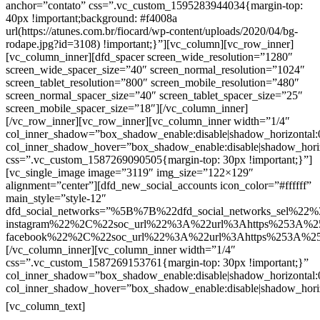
anchor=”contato” css=”.vc_custom_1595283944034{margin-top:
40px !important;background: #f4008a
url(https://atunes.com.br/fiocard/wp-content/uploads/2020/04/bg-
rodape.jpg?id=3108) !important;}”][vc_column][vc_row_inner]
[vc_column_inner][dfd_spacer screen_wide_resolution=”1280″
screen_wide_spacer_size=”40″ screen_normal_resolution=”1024″
screen_tablet_resolution=”800″ screen_mobile_resolution=”480″
screen_normal_spacer_size=”40″ screen_tablet_spacer_size=”25″
screen_mobile_spacer_size=”18″][/vc_column_inner]
[/vc_row_inner][vc_row_inner][vc_column_inner width=”1/4″
col_inner_shadow=”box_shadow_enable:disable|shadow_horizontal
col_inner_shadow_hover=”box_shadow_enable:disable|shadow_hori
css=”.vc_custom_1587269090505{margin-top: 30px !important;}”]
[vc_single_image image=”3119″ img_size=”122×129″
alignment=”center”][dfd_new_social_accounts icon_color=”#ffffff”
main_style=”style-12″
dfd_social_networks=”%5B%7B%22dfd_social_networks_sel%22%
instagram%22%2C%22soc_url%22%3A%22url%3Ahttps%253A%2
facebook%22%2C%22soc_url%22%3A%22url%3Ahttps%253A%2
[/vc_column_inner][vc_column_inner width=”1/4″
css=”.vc_custom_1587269153761{margin-top: 30px !important;}”
col_inner_shadow=”box_shadow_enable:disable|shadow_horizontal
col_inner_shadow_hover=”box_shadow_enable:disable|shadow_hori
Contatos
[vc_column_text]