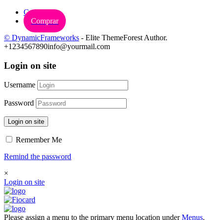
Carrinho
Comprar
© DynamicFrameworks
- Elite ThemeForest Author.
+1234567890
info@yourmail.com
Login on site
Username
Password
Login on site
Remember Me
Remind the password
×
Login on site
Please assign a menu to the primary menu location under
Menus
.