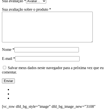
Sua avaliação
*
Sua avaliação sobre o produto
*
Nome
*
E-mail
*
Salvar meus dados neste navegador para a próxima vez que eu
comentar.
[vc_row dfd_bg_style=”image” dfd_bg_image_new=”3108″