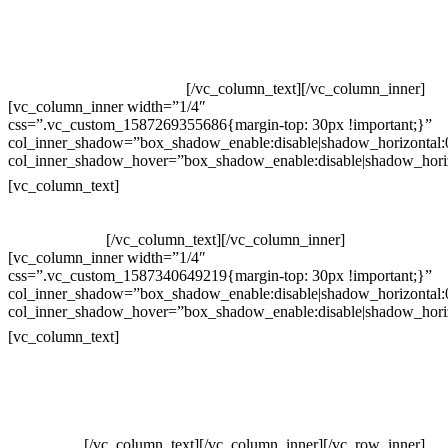
Televendas: (19) 3936-4011
Televendas: (19) 3936-4004
Whatsapp: (19) 97147-3457
Whatsapp: (19) 99832-9405
Whatsapp: (19) 99854-3749
[/vc_column_text][/vc_column_inner]
[vc_column_inner width=”1/4″
css=”.vc_custom_1587269355686{margin-top: 30px !important;}”
col_inner_shadow=”box_shadow_enable:disable|shadow_horizontal
col_inner_shadow_hover=”box_shadow_enable:disable|shadow_hori
Horário de atendimento:
[vc_column_text]
Segunda à Sexta
Das 09h às 18h
[/vc_column_text][/vc_column_inner]
[vc_column_inner width=”1/4″
css=”.vc_custom_1587340649219{margin-top: 30px !important;}”
col_inner_shadow=”box_shadow_enable:disable|shadow_horizontal
col_inner_shadow_hover=”box_shadow_enable:disable|shadow_hori
Pelo site
[vc_column_text]
Crie ou escolha sua arte
Baixar gabarito
Vendas Corporativas
Elemento W
PowerDent
[/vc_column_text][/vc_column_inner][/vc_row_inner]