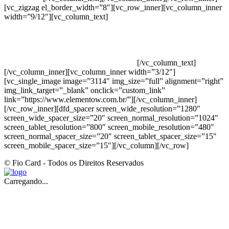
[vc_zigzag el_border_width=”8″][vc_row_inner][vc_column_inner
width=”9/12″][vc_column_text]
ELEMENTO W INDUSTRIA E
COMERCIO DE PRODUTOS DE HIGIENE PESSOAL LTDA –
RUA ANTÔNIA MARTINS LUIZ, 474 – DISTRITO
INDUSTRIAL JOÃO NAREZI – 13.347-404 – INDAIATUBA –
SP – 00.361.769/0001-35 – 353.108. 963.116 –
CLASSIFICAÇÃO FISCAL: 33062000
[/vc_column_text]
[/vc_column_inner][vc_column_inner width=”3/12″]
[vc_single_image image=”3114″ img_size=”full” alignment=”right”
img_link_target=”_blank” onclick=”custom_link”
link=”https://www.elementow.com.br/”][/vc_column_inner]
[/vc_row_inner][dfd_spacer screen_wide_resolution=”1280″
screen_wide_spacer_size=”20″ screen_normal_resolution=”1024″
screen_tablet_resolution=”800″ screen_mobile_resolution=”480″
screen_normal_spacer_size=”20″ screen_tablet_spacer_size=”15″
screen_mobile_spacer_size=”15″][/vc_column][/vc_row]
© Fio Card - Todos os Direitos Reservados
Carregando...