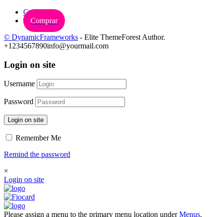
Carrinho
Comprar
© DynamicFrameworks
- Elite ThemeForest Author.
+1234567890
info@yourmail.com
Login on site
Username
Password
Login on site
Remember Me
Remind the password
×
Login on site
Please assign a menu to the primary menu location under
Menus
.