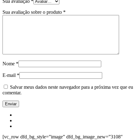
Sua avaliação
*
Sua avaliação sobre o produto
*
Nome
*
E-mail
*
Salvar meus dados neste navegador para a próxima vez que eu
comentar.
[vc_row dfd_bg_style=”image” dfd_bg_image_new=”3108″