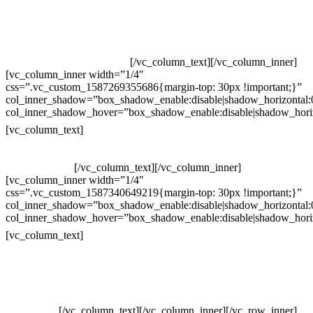
Televendas: (19) 3936-4011
Televendas: (19) 3936-4004
Whatsapp: (19) 97147-3457
Whatsapp: (19) 99832-9405
Whatsapp: (19) 99854-3749
[/vc_column_text][/vc_column_inner]
[vc_column_inner width=”1/4″
css=”.vc_custom_1587269355686{margin-top: 30px !important;}”
col_inner_shadow=”box_shadow_enable:disable|shadow_horizontal
col_inner_shadow_hover=”box_shadow_enable:disable|shadow_hori
Horário de atendimento:
[vc_column_text]
Segunda à Sexta
Das 09h às 18h
[/vc_column_text][/vc_column_inner]
[vc_column_inner width=”1/4″
css=”.vc_custom_1587340649219{margin-top: 30px !important;}”
col_inner_shadow=”box_shadow_enable:disable|shadow_horizontal
col_inner_shadow_hover=”box_shadow_enable:disable|shadow_hori
Pelo site
[vc_column_text]
Crie ou escolha sua arte
Baixar gabarito
Vendas Corporativas
Elemento W
PowerDent
[/vc_column_text][/vc_column_inner][/vc_row_inner]