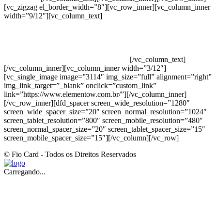
[vc_zigzag el_border_width=”8″][vc_row_inner][vc_column_inner
width=”9/12″][vc_column_text]
ELEMENTO W INDUSTRIA E
COMERCIO DE PRODUTOS DE HIGIENE PESSOAL LTDA –
RUA ANTÔNIA MARTINS LUIZ, 474 – DISTRITO
INDUSTRIAL JOÃO NAREZI – 13.347-404 – INDAIATUBA –
SP – 00.361.769/0001-35 – 353.108. 963.116 –
CLASSIFICAÇÃO FISCAL: 33062000
[/vc_column_text]
[/vc_column_inner][vc_column_inner width=”3/12″]
[vc_single_image image=”3114″ img_size=”full” alignment=”right”
img_link_target=”_blank” onclick=”custom_link”
link=”https://www.elementow.com.br/”][/vc_column_inner]
[/vc_row_inner][dfd_spacer screen_wide_resolution=”1280″
screen_wide_spacer_size=”20″ screen_normal_resolution=”1024″
screen_tablet_resolution=”800″ screen_mobile_resolution=”480″
screen_normal_spacer_size=”20″ screen_tablet_spacer_size=”15″
screen_mobile_spacer_size=”15″][/vc_column][/vc_row]
© Fio Card - Todos os Direitos Reservados
Carregando...