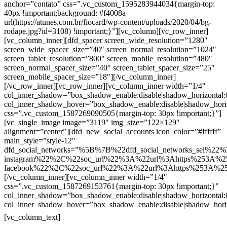
anchor=”contato” css=”.vc_custom_1595283944034{margin-top:
40px !important;background: #f4008a
url(https://atunes.com.br/fiocard/wp-content/uploads/2020/04/bg-
rodape.jpg?id=3108) !important;}”][vc_column][vc_row_inner]
[vc_column_inner][dfd_spacer screen_wide_resolution=”1280″
screen_wide_spacer_size=”40″ screen_normal_resolution=”1024″
screen_tablet_resolution=”800″ screen_mobile_resolution=”480″
screen_normal_spacer_size=”40″ screen_tablet_spacer_size=”25″
screen_mobile_spacer_size=”18″][/vc_column_inner]
[/vc_row_inner][vc_row_inner][vc_column_inner width=”1/4″
col_inner_shadow=”box_shadow_enable:disable|shadow_horizontal
col_inner_shadow_hover=”box_shadow_enable:disable|shadow_hori
css=”.vc_custom_1587269090505{margin-top: 30px !important;}”]
[vc_single_image image=”3119″ img_size=”122×129″
alignment=”center”][dfd_new_social_accounts icon_color=”#ffffff”
main_style=”style-12″
dfd_social_networks=”%5B%7B%22dfd_social_networks_sel%22%
instagram%22%2C%22soc_url%22%3A%22url%3Ahttps%253A%2
facebook%22%2C%22soc_url%22%3A%22url%3Ahttps%253A%2
[/vc_column_inner][vc_column_inner width=”1/4″
css=”.vc_custom_1587269153761{margin-top: 30px !important;}”
col_inner_shadow=”box_shadow_enable:disable|shadow_horizontal
col_inner_shadow_hover=”box_shadow_enable:disable|shadow_hori
Contatos
[vc_column_text]