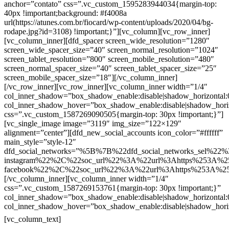
anchor=”contato” css=”.vc_custom_1595283944034{margin-top:
40px !important;background: #f4008a
url(https://atunes.com.br/fiocard/wp-content/uploads/2020/04/bg-
rodape.jpg?id=3108) !important;}”][vc_column][vc_row_inner]
[vc_column_inner][dfd_spacer screen_wide_resolution=”1280″
screen_wide_spacer_size=”40″ screen_normal_resolution=”1024″
screen_tablet_resolution=”800″ screen_mobile_resolution=”480″
screen_normal_spacer_size=”40″ screen_tablet_spacer_size=”25″
screen_mobile_spacer_size=”18″][/vc_column_inner]
[/vc_row_inner][vc_row_inner][vc_column_inner width=”1/4″
col_inner_shadow=”box_shadow_enable:disable|shadow_horizontal
col_inner_shadow_hover=”box_shadow_enable:disable|shadow_hori
css=”.vc_custom_1587269090505{margin-top: 30px !important;}”]
[vc_single_image image=”3119″ img_size=”122×129″
alignment=”center”][dfd_new_social_accounts icon_color=”#ffffff”
main_style=”style-12″
dfd_social_networks=”%5B%7B%22dfd_social_networks_sel%22%
instagram%22%2C%22soc_url%22%3A%22url%3Ahttps%253A%2
facebook%22%2C%22soc_url%22%3A%22url%3Ahttps%253A%2
[/vc_column_inner][vc_column_inner width=”1/4″
css=”.vc_custom_1587269153761{margin-top: 30px !important;}”
col_inner_shadow=”box_shadow_enable:disable|shadow_horizontal
col_inner_shadow_hover=”box_shadow_enable:disable|shadow_hori
Contatos
[vc_column_text]