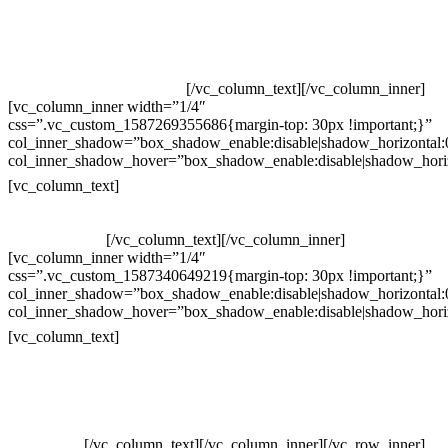
Televendas: (19) 3936-4011
Televendas: (19) 3936-4004
Whatsapp: (19) 97147-3457
Whatsapp: (19) 99832-9405
Whatsapp: (19) 99854-3749
[/vc_column_text][/vc_column_inner]
[vc_column_inner width=”1/4″
css=”.vc_custom_1587269355686{margin-top: 30px !important;}”
col_inner_shadow=”box_shadow_enable:disable|shadow_horizontal
col_inner_shadow_hover=”box_shadow_enable:disable|shadow_hori
Horário de atendimento:
[vc_column_text]
Segunda à Sexta
Das 09h às 18h
[/vc_column_text][/vc_column_inner]
[vc_column_inner width=”1/4″
css=”.vc_custom_1587340649219{margin-top: 30px !important;}”
col_inner_shadow=”box_shadow_enable:disable|shadow_horizontal
col_inner_shadow_hover=”box_shadow_enable:disable|shadow_hori
Pelo site
[vc_column_text]
Crie ou escolha sua arte
Baixar gabarito
Vendas Corporativas
Elemento W
PowerDent
[/vc_column_text][/vc_column_inner][/vc_row_inner]