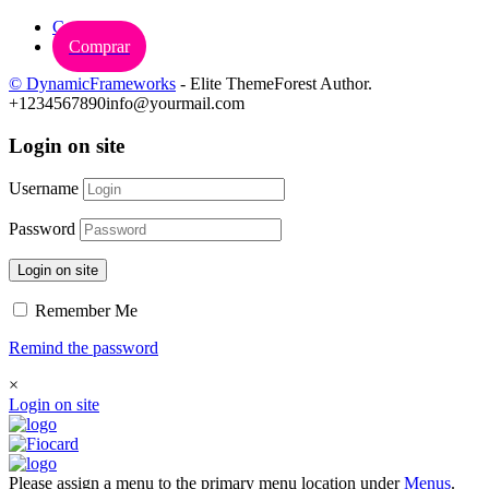
Carrinho
Comprar
© DynamicFrameworks
- Elite ThemeForest Author.
+1234567890
info@yourmail.com
Login on site
Username
Password
Login on site
Remember Me
Remind the password
×
Login on site
Please assign a menu to the primary menu location under
Menus
.