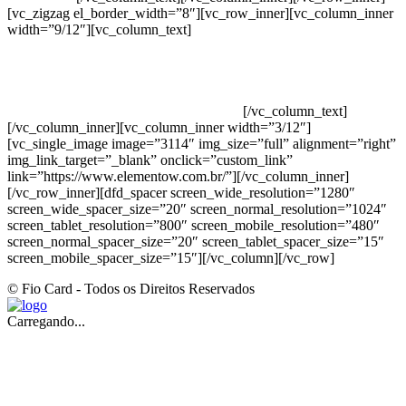
[vc_zigzag el_border_width=”8″][vc_row_inner][vc_column_inner
width=”9/12″][vc_column_text]
ELEMENTO W INDUSTRIA E
COMERCIO DE PRODUTOS DE HIGIENE PESSOAL LTDA –
RUA ANTÔNIA MARTINS LUIZ, 474 – DISTRITO
INDUSTRIAL JOÃO NAREZI – 13.347-404 – INDAIATUBA –
SP – 00.361.769/0001-35 – 353.108. 963.116 –
CLASSIFICAÇÃO FISCAL: 33062000
[/vc_column_text]
[/vc_column_inner][vc_column_inner width=”3/12″]
[vc_single_image image=”3114″ img_size=”full” alignment=”right”
img_link_target=”_blank” onclick=”custom_link”
link=”https://www.elementow.com.br/”][/vc_column_inner]
[/vc_row_inner][dfd_spacer screen_wide_resolution=”1280″
screen_wide_spacer_size=”20″ screen_normal_resolution=”1024″
screen_tablet_resolution=”800″ screen_mobile_resolution=”480″
screen_normal_spacer_size=”20″ screen_tablet_spacer_size=”15″
screen_mobile_spacer_size=”15″][/vc_column][/vc_row]
© Fio Card - Todos os Direitos Reservados
Carregando...