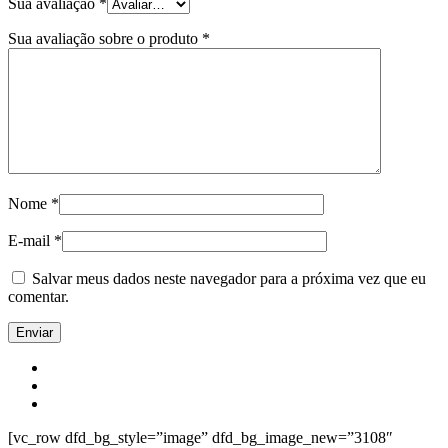
Sua avaliação
*
Sua avaliação sobre o produto
*
Nome
*
E-mail
*
Salvar meus dados neste navegador para a próxima vez que eu
comentar.
[vc_row dfd_bg_style=”image” dfd_bg_image_new=”3108″