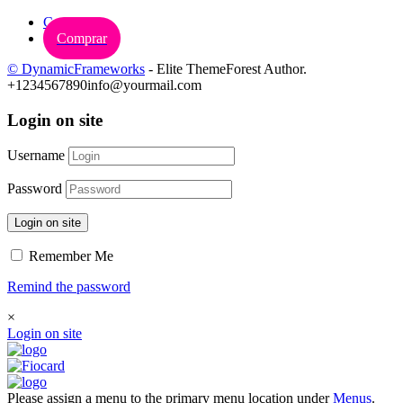
Carrinho
Comprar
© DynamicFrameworks
- Elite ThemeForest Author.
+1234567890
info@yourmail.com
Login on site
Username
Password
Login on site
Remember Me
Remind the password
×
Login on site
Please assign a menu to the primary menu location under
Menus
.