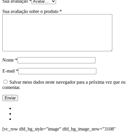
Sua avaliação
*
Sua avaliação sobre o produto
*
Nome
*
E-mail
*
Salvar meus dados neste navegador para a próxima vez que eu
comentar.
[vc_row dfd_bg_style=”image” dfd_bg_image_new=”3108″