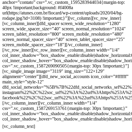
anchor=”contato” css=”.vc_custom_1595283944034{margin-top:
40px !important;background: #f4008a
url(https://atunes.com.br/fiocard/wp-content/uploads/2020/04/bg-
rodape.jpg?id=3108) !important;}”][vc_column][vc_row_inner]
[vc_column_inner][dfd_spacer screen_wide_resolution=”1280″
screen_wide_spacer_size=”40″ screen_normal_resolution=”1024″
screen_tablet_resolution=”800″ screen_mobile_resolution=”480″
screen_normal_spacer_size=”40″ screen_tablet_spacer_size=”25″
screen_mobile_spacer_size=”18″][/vc_column_inner]
[/vc_row_inner][vc_row_inner][vc_column_inner width=”1/4″
col_inner_shadow=”box_shadow_enable:disable|shadow_horizontal
col_inner_shadow_hover=”box_shadow_enable:disable|shadow_hori
css=”.vc_custom_1587269090505{margin-top: 30px !important;}”]
[vc_single_image image=”3119″ img_size=”122×129″
alignment=”center”][dfd_new_social_accounts icon_color=”#ffffff”
main_style=”style-12″
dfd_social_networks=”%5B%7B%22dfd_social_networks_sel%22%
instagram%22%2C%22soc_url%22%3A%22url%3Ahttps%253A%2
facebook%22%2C%22soc_url%22%3A%22url%3Ahttps%253A%2
[/vc_column_inner][vc_column_inner width=”1/4″
css=”.vc_custom_1587269153761{margin-top: 30px !important;}”
col_inner_shadow=”box_shadow_enable:disable|shadow_horizontal
col_inner_shadow_hover=”box_shadow_enable:disable|shadow_hori
Contatos
[vc_column_text]