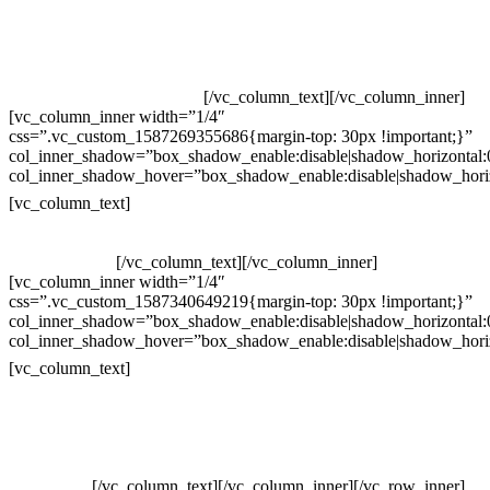
Televendas: (19) 3936-4011
Televendas: (19) 3936-4004
Whatsapp: (19) 97147-3457
Whatsapp: (19) 99832-9405
Whatsapp: (19) 99854-3749
[/vc_column_text][/vc_column_inner]
[vc_column_inner width=”1/4″
css=”.vc_custom_1587269355686{margin-top: 30px !important;}”
col_inner_shadow=”box_shadow_enable:disable|shadow_horizontal
col_inner_shadow_hover=”box_shadow_enable:disable|shadow_hori
Horário de atendimento:
[vc_column_text]
Segunda à Sexta
Das 09h às 18h
[/vc_column_text][/vc_column_inner]
[vc_column_inner width=”1/4″
css=”.vc_custom_1587340649219{margin-top: 30px !important;}”
col_inner_shadow=”box_shadow_enable:disable|shadow_horizontal
col_inner_shadow_hover=”box_shadow_enable:disable|shadow_hori
Pelo site
[vc_column_text]
Crie ou escolha sua arte
Baixar gabarito
Vendas Corporativas
Elemento W
PowerDent
[/vc_column_text][/vc_column_inner][/vc_row_inner]