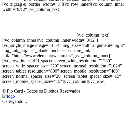
[vc_zigzag el_border_width=”8″][vc_row_inner][vc_column_inner
width=”9/12″][vc_column_text]
ELEMENTO W INDUSTRIA E
COMERCIO DE PRODUTOS DE HIGIENE PESSOAL LTDA –
RUA ANTÔNIA MARTINS LUIZ, 474 – DISTRITO
INDUSTRIAL JOÃO NAREZI – 13.347-404 – INDAIATUBA –
SP – 00.361.769/0001-35 – 353.108. 963.116 –
CLASSIFICAÇÃO FISCAL: 33062000
[/vc_column_text]
[/vc_column_inner][vc_column_inner width=”3/12″]
[vc_single_image image=”3114″ img_size=”full” alignment=”right”
img_link_target=”_blank” onclick=”custom_link”
link=”https://www.elementow.com.br/”][/vc_column_inner]
[/vc_row_inner][dfd_spacer screen_wide_resolution=”1280″
screen_wide_spacer_size=”20″ screen_normal_resolution=”1024″
screen_tablet_resolution=”800″ screen_mobile_resolution=”480″
screen_normal_spacer_size=”20″ screen_tablet_spacer_size=”15″
screen_mobile_spacer_size=”15″][/vc_column][/vc_row]
© Fio Card - Todos os Direitos Reservados
Carregando...