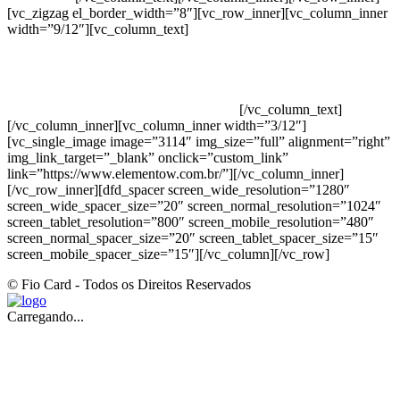
[vc_zigzag el_border_width=”8″][vc_row_inner][vc_column_inner
width=”9/12″][vc_column_text]
ELEMENTO W INDUSTRIA E
COMERCIO DE PRODUTOS DE HIGIENE PESSOAL LTDA –
RUA ANTÔNIA MARTINS LUIZ, 474 – DISTRITO
INDUSTRIAL JOÃO NAREZI – 13.347-404 – INDAIATUBA –
SP – 00.361.769/0001-35 – 353.108. 963.116 –
CLASSIFICAÇÃO FISCAL: 33062000
[/vc_column_text]
[/vc_column_inner][vc_column_inner width=”3/12″]
[vc_single_image image=”3114″ img_size=”full” alignment=”right”
img_link_target=”_blank” onclick=”custom_link”
link=”https://www.elementow.com.br/”][/vc_column_inner]
[/vc_row_inner][dfd_spacer screen_wide_resolution=”1280″
screen_wide_spacer_size=”20″ screen_normal_resolution=”1024″
screen_tablet_resolution=”800″ screen_mobile_resolution=”480″
screen_normal_spacer_size=”20″ screen_tablet_spacer_size=”15″
screen_mobile_spacer_size=”15″][/vc_column][/vc_row]
© Fio Card - Todos os Direitos Reservados
Carregando...