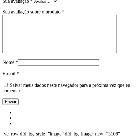
Sua avaliação
*
Sua avaliação sobre o produto
*
Nome
*
E-mail
*
Salvar meus dados neste navegador para a próxima vez que eu
comentar.
[vc_row dfd_bg_style=”image” dfd_bg_image_new=”3108″