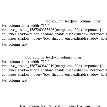
Televendas: (19) 3936-4011
Televendas: (19) 3936-4004
Whatsapp: (19) 97147-3457
Whatsapp: (19) 99832-9405
Whatsapp: (19) 99854-3749
[/vc_column_text][/vc_column_inner]
[vc_column_inner width=”1/4″
css=”.vc_custom_1587269355686{margin-top: 30px !important;}”
col_inner_shadow=”box_shadow_enable:disable|shadow_horizontal
col_inner_shadow_hover=”box_shadow_enable:disable|shadow_hori
Horário de atendimento:
[vc_column_text]
Segunda à Sexta
Das 09h às 18h
[/vc_column_text][/vc_column_inner]
[vc_column_inner width=”1/4″
css=”.vc_custom_1587340649219{margin-top: 30px !important;}”
col_inner_shadow=”box_shadow_enable:disable|shadow_horizontal
col_inner_shadow_hover=”box_shadow_enable:disable|shadow_hori
Pelo site
[vc_column_text]
Crie ou escolha sua arte
Baixar gabarito
Vendas Corporativas
Elemento W
PowerDent
[/vc_column_text][/vc_column_inner][/vc_row_inner]