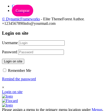
Carrinho
Comprar
© DynamicFrameworks
- Elite ThemeForest Author.
+1234567890
info@yourmail.com
Login on site
Username
Password
Login on site
Remember Me
Remind the password
×
Login on site
Please assign a menu to the primary menu location under
Menus
.