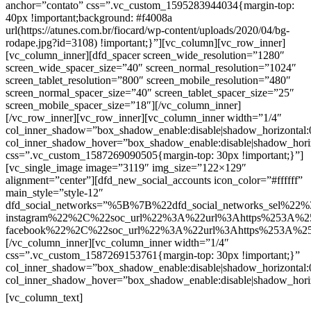
anchor=”contato” css=”.vc_custom_1595283944034{margin-top:
40px !important;background: #f4008a
url(https://atunes.com.br/fiocard/wp-content/uploads/2020/04/bg-
rodape.jpg?id=3108) !important;}”][vc_column][vc_row_inner]
[vc_column_inner][dfd_spacer screen_wide_resolution=”1280″
screen_wide_spacer_size=”40″ screen_normal_resolution=”1024″
screen_tablet_resolution=”800″ screen_mobile_resolution=”480″
screen_normal_spacer_size=”40″ screen_tablet_spacer_size=”25″
screen_mobile_spacer_size=”18″][/vc_column_inner]
[/vc_row_inner][vc_row_inner][vc_column_inner width=”1/4″
col_inner_shadow=”box_shadow_enable:disable|shadow_horizontal
col_inner_shadow_hover=”box_shadow_enable:disable|shadow_hori
css=”.vc_custom_1587269090505{margin-top: 30px !important;}”]
[vc_single_image image=”3119″ img_size=”122×129″
alignment=”center”][dfd_new_social_accounts icon_color=”#ffffff”
main_style=”style-12″
dfd_social_networks=”%5B%7B%22dfd_social_networks_sel%22%
instagram%22%2C%22soc_url%22%3A%22url%3Ahttps%253A%2
facebook%22%2C%22soc_url%22%3A%22url%3Ahttps%253A%2
[/vc_column_inner][vc_column_inner width=”1/4″
css=”.vc_custom_1587269153761{margin-top: 30px !important;}”
col_inner_shadow=”box_shadow_enable:disable|shadow_horizontal
col_inner_shadow_hover=”box_shadow_enable:disable|shadow_hori
Contatos
[vc_column_text]