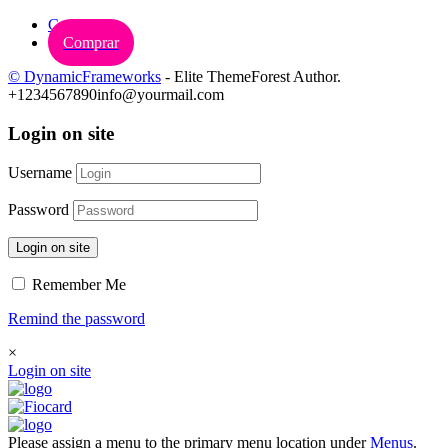
Carrinho
Comprar
© DynamicFrameworks
- Elite ThemeForest Author.
+1234567890
info@yourmail.com
Login on site
Username
Password
Login on site
Remember Me
Remind the password
×
Login on site
Please assign a menu to the primary menu location under
Menus
.