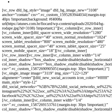
[vc_row dfd_bg_style=”image” dfd_bg_image_new=”3108″
anchor=”contato” css=”.vc_custom_1595283944034{margin-top:
40px !important;background: #f4008a
url(https://atunes.com.br/fiocard/wp-content/uploads/2020/04/bg-
rodape.jpg?id=3108) !important;}”][vc_column][vc_row_inner]
[vc_column_inner][dfd_spacer screen_wide_resolution=”1280″
screen_wide_spacer_size=”40″ screen_normal_resolution=”1024″
screen_tablet_resolution=”800″ screen_mobile_resolution=”480″
screen_normal_spacer_size=”40″ screen_tablet_spacer_size=”25″
screen_mobile_spacer_size=”18″][/vc_column_inner]
[/vc_row_inner][vc_row_inner][vc_column_inner width=”1/4″
col_inner_shadow=”box_shadow_enable:disable|shadow_horizontal
col_inner_shadow_hover=”box_shadow_enable:disable|shadow_hori
css=”.vc_custom_1587269090505{margin-top: 30px !important;}”]
[vc_single_image image=”3119″ img_size=”122×129″
alignment=”center”][dfd_new_social_accounts icon_color=”#ffffff”
main_style=”style-12″
dfd_social_networks=”%5B%7B%22dfd_social_networks_sel%22%
instagram%22%2C%22soc_url%22%3A%22url%3Ahttps%253A%2
facebook%22%2C%22soc_url%22%3A%22url%3Ahttps%253A%2
[/vc_column_inner][vc_column_inner width=”1/4″
css=”.vc_custom_1587269153761{margin-top: 30px !important;}”
col_inner_shadow=”box_shadow_enable:disable|shadow_horizontal