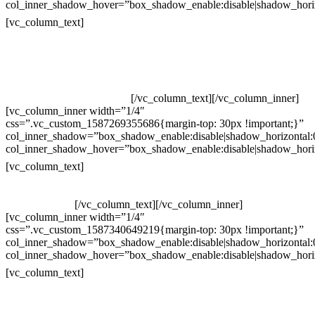
col_inner_shadow_hover=”box_shadow_enable:disable|shadow_hori
Contatos
[vc_column_text]
Televendas: (19) 3936-4011
Televendas: (19) 3936-4004
Whatsapp: (19) 97147-3457
Whatsapp: (19) 99832-9405
Whatsapp: (19) 99854-3749
[/vc_column_text][/vc_column_inner]
[vc_column_inner width=”1/4″
css=”.vc_custom_1587269355686{margin-top: 30px !important;}”
col_inner_shadow=”box_shadow_enable:disable|shadow_horizontal
col_inner_shadow_hover=”box_shadow_enable:disable|shadow_hori
Horário de atendimento:
[vc_column_text]
Segunda à Sexta
Das 09h às 18h
[/vc_column_text][/vc_column_inner]
[vc_column_inner width=”1/4″
css=”.vc_custom_1587340649219{margin-top: 30px !important;}”
col_inner_shadow=”box_shadow_enable:disable|shadow_horizontal
col_inner_shadow_hover=”box_shadow_enable:disable|shadow_hori
Pelo site
[vc_column_text]
Crie ou escolha sua arte
Baixar gabarito