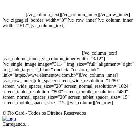
Vendas Corporativas
Elemento W
PowerDent
[/vc_column_text][/vc_column_inner][/vc_row_inner]
[vc_zigzag el_border_width=”8″][vc_row_inner][vc_column_inner
width=”9/12″][vc_column_text]
ELEMENTO W INDUSTRIA E
COMERCIO DE PRODUTOS DE HIGIENE PESSOAL LTDA –
RUA ANTÔNIA MARTINS LUIZ, 474 – DISTRITO
INDUSTRIAL JOÃO NAREZI – 13.347-404 – INDAIATUBA –
SP – 00.361.769/0001-35 – 353.108. 963.116 –
CLASSIFICAÇÃO FISCAL: 33062000
[/vc_column_text]
[/vc_column_inner][vc_column_inner width=”3/12″]
[vc_single_image image=”3114″ img_size=”full” alignment=”right”
img_link_target=”_blank” onclick=”custom_link”
link=”https://www.elementow.com.br/”][/vc_column_inner]
[/vc_row_inner][dfd_spacer screen_wide_resolution=”1280″
screen_wide_spacer_size=”20″ screen_normal_resolution=”1024″
screen_tablet_resolution=”800″ screen_mobile_resolution=”480″
screen_normal_spacer_size=”20″ screen_tablet_spacer_size=”15″
screen_mobile_spacer_size=”15″][/vc_column][/vc_row]
© Fio Card - Todos os Direitos Reservados
Carregando...