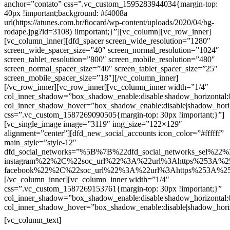
anchor=”contato” css=”.vc_custom_1595283944034{margin-top:
40px !important;background: #f4008a
url(https://atunes.com.br/fiocard/wp-content/uploads/2020/04/bg-
rodape.jpg?id=3108) !important;}”][vc_column][vc_row_inner]
[vc_column_inner][dfd_spacer screen_wide_resolution=”1280″
screen_wide_spacer_size=”40″ screen_normal_resolution=”1024″
screen_tablet_resolution=”800″ screen_mobile_resolution=”480″
screen_normal_spacer_size=”40″ screen_tablet_spacer_size=”25″
screen_mobile_spacer_size=”18″][/vc_column_inner]
[/vc_row_inner][vc_row_inner][vc_column_inner width=”1/4″
col_inner_shadow=”box_shadow_enable:disable|shadow_horizontal
col_inner_shadow_hover=”box_shadow_enable:disable|shadow_hori
css=”.vc_custom_1587269090505{margin-top: 30px !important;}”]
[vc_single_image image=”3119″ img_size=”122×129″
alignment=”center”][dfd_new_social_accounts icon_color=”#ffffff”
main_style=”style-12″
dfd_social_networks=”%5B%7B%22dfd_social_networks_sel%22%
instagram%22%2C%22soc_url%22%3A%22url%3Ahttps%253A%2
facebook%22%2C%22soc_url%22%3A%22url%3Ahttps%253A%2
[/vc_column_inner][vc_column_inner width=”1/4″
css=”.vc_custom_1587269153761{margin-top: 30px !important;}”
col_inner_shadow=”box_shadow_enable:disable|shadow_horizontal
col_inner_shadow_hover=”box_shadow_enable:disable|shadow_hori
Contatos
[vc_column_text]