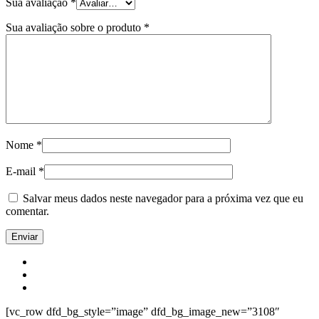
Sua avaliação
*
Sua avaliação sobre o produto
*
Nome
*
E-mail
*
Salvar meus dados neste navegador para a próxima vez que eu
comentar.
[vc_row dfd_bg_style=”image” dfd_bg_image_new=”3108″