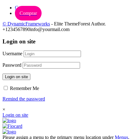
Carrinho
Comprar
© DynamicFrameworks
- Elite ThemeForest Author.
+1234567890
info@yourmail.com
Login on site
Username
Password
Login on site
Remember Me
Remind the password
×
Login on site
Please assign a menu to the primary menu location under
Menus
.