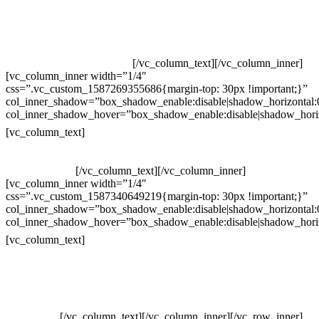
Televendas: (19) 3936-4011
Televendas: (19) 3936-4004
Whatsapp: (19) 97147-3457
Whatsapp: (19) 99832-9405
Whatsapp: (19) 99854-3749
[/vc_column_text][/vc_column_inner]
[vc_column_inner width=”1/4″
css=”.vc_custom_1587269355686{margin-top: 30px !important;}”
col_inner_shadow=”box_shadow_enable:disable|shadow_horizontal
col_inner_shadow_hover=”box_shadow_enable:disable|shadow_hori
Horário de atendimento:
[vc_column_text]
Segunda à Sexta
Das 09h às 18h
[/vc_column_text][/vc_column_inner]
[vc_column_inner width=”1/4″
css=”.vc_custom_1587340649219{margin-top: 30px !important;}”
col_inner_shadow=”box_shadow_enable:disable|shadow_horizontal
col_inner_shadow_hover=”box_shadow_enable:disable|shadow_hori
Pelo site
[vc_column_text]
Crie ou escolha sua arte
Baixar gabarito
Vendas Corporativas
Elemento W
PowerDent
[/vc_column_text][/vc_column_inner][/vc_row_inner]