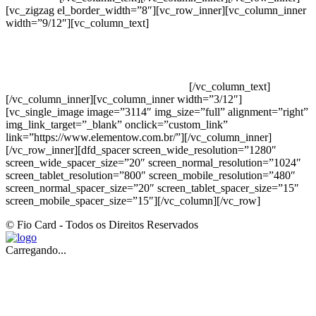
[vc_zigzag el_border_width=”8″][vc_row_inner][vc_column_inner
width=”9/12″][vc_column_text]
ELEMENTO W INDUSTRIA E
COMERCIO DE PRODUTOS DE HIGIENE PESSOAL LTDA –
RUA ANTÔNIA MARTINS LUIZ, 474 – DISTRITO
INDUSTRIAL JOÃO NAREZI – 13.347-404 – INDAIATUBA –
SP – 00.361.769/0001-35 – 353.108. 963.116 –
CLASSIFICAÇÃO FISCAL: 33062000
[/vc_column_text]
[/vc_column_inner][vc_column_inner width=”3/12″]
[vc_single_image image=”3114″ img_size=”full” alignment=”right”
img_link_target=”_blank” onclick=”custom_link”
link=”https://www.elementow.com.br/”][/vc_column_inner]
[/vc_row_inner][dfd_spacer screen_wide_resolution=”1280″
screen_wide_spacer_size=”20″ screen_normal_resolution=”1024″
screen_tablet_resolution=”800″ screen_mobile_resolution=”480″
screen_normal_spacer_size=”20″ screen_tablet_spacer_size=”15″
screen_mobile_spacer_size=”15″][/vc_column][/vc_row]
© Fio Card - Todos os Direitos Reservados
Carregando...