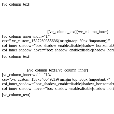
Contatos
[vc_column_text]
Televendas: (19) 3936-4011
Televendas: (19) 3936-4004
Whatsapp: (19) 97147-3457
Whatsapp: (19) 99832-9405
Whatsapp: (19) 99854-3749
[/vc_column_text][/vc_column_inner]
[vc_column_inner width=”1/4″
css=”.vc_custom_1587269355686{margin-top: 30px !important;}”
col_inner_shadow=”box_shadow_enable:disable|shadow_horizontal
col_inner_shadow_hover=”box_shadow_enable:disable|shadow_hori
Horário de atendimento:
[vc_column_text]
Segunda à Sexta
Das 09h às 18h
[/vc_column_text][/vc_column_inner]
[vc_column_inner width=”1/4″
css=”.vc_custom_1587340649219{margin-top: 30px !important;}”
col_inner_shadow=”box_shadow_enable:disable|shadow_horizontal
col_inner_shadow_hover=”box_shadow_enable:disable|shadow_hori
Pelo site
[vc_column_text]
Crie ou escolha sua arte
Baixar gabarito
Vendas Corporativas