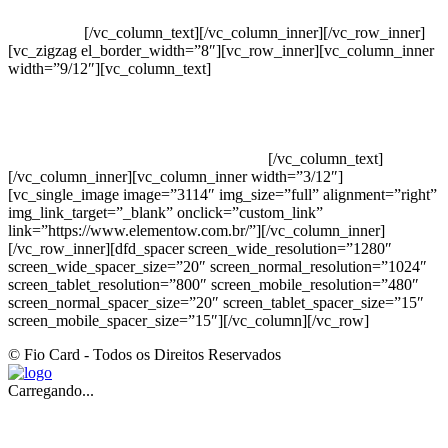
Elemento W
PowerDent
[/vc_column_text][/vc_column_inner][/vc_row_inner]
[vc_zigzag el_border_width=”8″][vc_row_inner][vc_column_inner
width=”9/12″][vc_column_text]
ELEMENTO W INDUSTRIA E
COMERCIO DE PRODUTOS DE HIGIENE PESSOAL LTDA –
RUA ANTÔNIA MARTINS LUIZ, 474 – DISTRITO
INDUSTRIAL JOÃO NAREZI – 13.347-404 – INDAIATUBA –
SP – 00.361.769/0001-35 – 353.108. 963.116 –
CLASSIFICAÇÃO FISCAL: 33062000
[/vc_column_text]
[/vc_column_inner][vc_column_inner width=”3/12″]
[vc_single_image image=”3114″ img_size=”full” alignment=”right”
img_link_target=”_blank” onclick=”custom_link”
link=”https://www.elementow.com.br/”][/vc_column_inner]
[/vc_row_inner][dfd_spacer screen_wide_resolution=”1280″
screen_wide_spacer_size=”20″ screen_normal_resolution=”1024″
screen_tablet_resolution=”800″ screen_mobile_resolution=”480″
screen_normal_spacer_size=”20″ screen_tablet_spacer_size=”15″
screen_mobile_spacer_size=”15″][/vc_column][/vc_row]
© Fio Card - Todos os Direitos Reservados
Carregando...