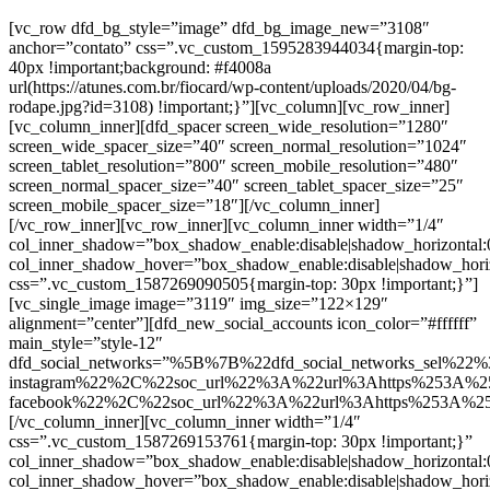
[vc_row dfd_bg_style=”image” dfd_bg_image_new=”3108″
anchor=”contato” css=”.vc_custom_1595283944034{margin-top:
40px !important;background: #f4008a
url(https://atunes.com.br/fiocard/wp-content/uploads/2020/04/bg-
rodape.jpg?id=3108) !important;}”][vc_column][vc_row_inner]
[vc_column_inner][dfd_spacer screen_wide_resolution=”1280″
screen_wide_spacer_size=”40″ screen_normal_resolution=”1024″
screen_tablet_resolution=”800″ screen_mobile_resolution=”480″
screen_normal_spacer_size=”40″ screen_tablet_spacer_size=”25″
screen_mobile_spacer_size=”18″][/vc_column_inner]
[/vc_row_inner][vc_row_inner][vc_column_inner width=”1/4″
col_inner_shadow=”box_shadow_enable:disable|shadow_horizontal
col_inner_shadow_hover=”box_shadow_enable:disable|shadow_hori
css=”.vc_custom_1587269090505{margin-top: 30px !important;}”]
[vc_single_image image=”3119″ img_size=”122×129″
alignment=”center”][dfd_new_social_accounts icon_color=”#ffffff”
main_style=”style-12″
dfd_social_networks=”%5B%7B%22dfd_social_networks_sel%22%
instagram%22%2C%22soc_url%22%3A%22url%3Ahttps%253A%2
facebook%22%2C%22soc_url%22%3A%22url%3Ahttps%253A%2
[/vc_column_inner][vc_column_inner width=”1/4″
css=”.vc_custom_1587269153761{margin-top: 30px !important;}”
col_inner_shadow=”box_shadow_enable:disable|shadow_horizontal
col_inner_shadow_hover=”box_shadow_enable:disable|shadow_hori