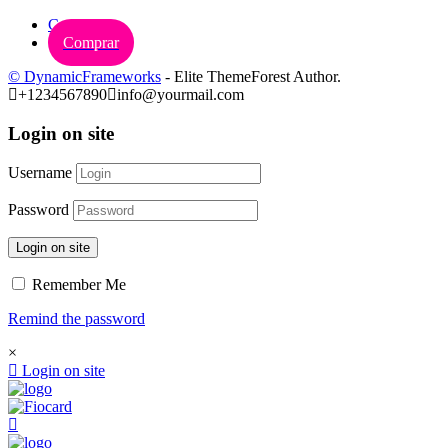
Carrinho
Comprar
© DynamicFrameworks
- Elite ThemeForest Author.
+1234567890
info@yourmail.com
Login on site
Username
Password
Login on site
Remember Me
Remind the password
×
Login on site