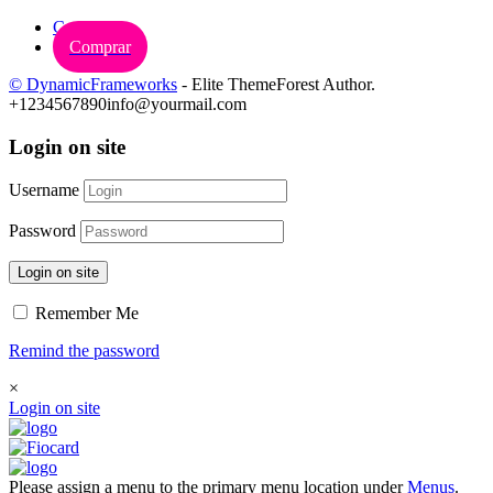
Carrinho
Comprar
© DynamicFrameworks
- Elite ThemeForest Author.
+1234567890
info@yourmail.com
Login on site
Username
Password
Login on site
Remember Me
Remind the password
×
Login on site
Please assign a menu to the primary menu location under
Menus
.