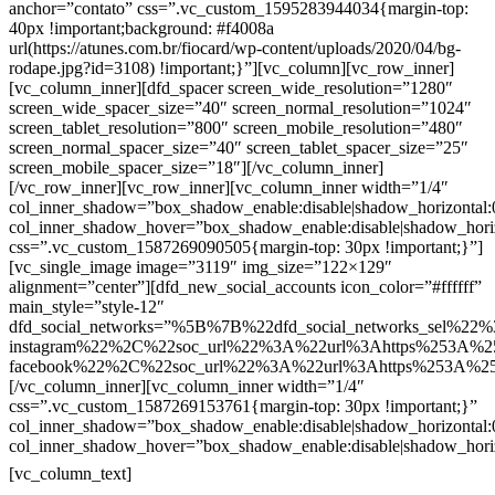
anchor=”contato” css=”.vc_custom_1595283944034{margin-top:
40px !important;background: #f4008a
url(https://atunes.com.br/fiocard/wp-content/uploads/2020/04/bg-
rodape.jpg?id=3108) !important;}”][vc_column][vc_row_inner]
[vc_column_inner][dfd_spacer screen_wide_resolution=”1280″
screen_wide_spacer_size=”40″ screen_normal_resolution=”1024″
screen_tablet_resolution=”800″ screen_mobile_resolution=”480″
screen_normal_spacer_size=”40″ screen_tablet_spacer_size=”25″
screen_mobile_spacer_size=”18″][/vc_column_inner]
[/vc_row_inner][vc_row_inner][vc_column_inner width=”1/4″
col_inner_shadow=”box_shadow_enable:disable|shadow_horizontal
col_inner_shadow_hover=”box_shadow_enable:disable|shadow_hori
css=”.vc_custom_1587269090505{margin-top: 30px !important;}”]
[vc_single_image image=”3119″ img_size=”122×129″
alignment=”center”][dfd_new_social_accounts icon_color=”#ffffff”
main_style=”style-12″
dfd_social_networks=”%5B%7B%22dfd_social_networks_sel%22%
instagram%22%2C%22soc_url%22%3A%22url%3Ahttps%253A%2
facebook%22%2C%22soc_url%22%3A%22url%3Ahttps%253A%2
[/vc_column_inner][vc_column_inner width=”1/4″
css=”.vc_custom_1587269153761{margin-top: 30px !important;}”
col_inner_shadow=”box_shadow_enable:disable|shadow_horizontal
col_inner_shadow_hover=”box_shadow_enable:disable|shadow_hori
Contatos
[vc_column_text]