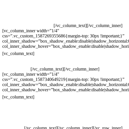
Televendas: (19) 3936-4011
Televendas: (19) 3936-4004
Whatsapp: (19) 97147-3457
Whatsapp: (19) 99832-9405
Whatsapp: (19) 99854-3749
[/vc_column_text][/vc_column_inner]
[vc_column_inner width=”1/4″
css=”.vc_custom_1587269355686{margin-top: 30px !important;}”
col_inner_shadow=”box_shadow_enable:disable|shadow_horizontal
col_inner_shadow_hover=”box_shadow_enable:disable|shadow_hori
Horário de atendimento:
[vc_column_text]
Segunda à Sexta
Das 09h às 18h
[/vc_column_text][/vc_column_inner]
[vc_column_inner width=”1/4″
css=”.vc_custom_1587340649219{margin-top: 30px !important;}”
col_inner_shadow=”box_shadow_enable:disable|shadow_horizontal
col_inner_shadow_hover=”box_shadow_enable:disable|shadow_hori
Pelo site
[vc_column_text]
Crie ou escolha sua arte
Baixar gabarito
Vendas Corporativas
Elemento W
PowerDent
[/vc_column_text][/vc_column_inner][/vc_row_inner]