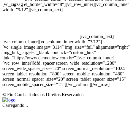
[vc_zigzag el_border_width=”8″][vc_row_inner][vc_column_inner
width=”9/12″][vc_column_text]
ELEMENTO W INDUSTRIA E
COMERCIO DE PRODUTOS DE HIGIENE PESSOAL LTDA –
RUA ANTÔNIA MARTINS LUIZ, 474 – DISTRITO
INDUSTRIAL JOÃO NAREZI – 13.347-404 – INDAIATUBA –
SP – 00.361.769/0001-35 – 353.108. 963.116 –
CLASSIFICAÇÃO FISCAL: 33062000
[/vc_column_text]
[/vc_column_inner][vc_column_inner width=”3/12″]
[vc_single_image image=”3114″ img_size=”full” alignment=”right”
img_link_target=”_blank” onclick=”custom_link”
link=”https://www.elementow.com.br/”][/vc_column_inner]
[/vc_row_inner][dfd_spacer screen_wide_resolution=”1280″
screen_wide_spacer_size=”20″ screen_normal_resolution=”1024″
screen_tablet_resolution=”800″ screen_mobile_resolution=”480″
screen_normal_spacer_size=”20″ screen_tablet_spacer_size=”15″
screen_mobile_spacer_size=”15″][/vc_column][/vc_row]
© Fio Card - Todos os Direitos Reservados
Carregando...