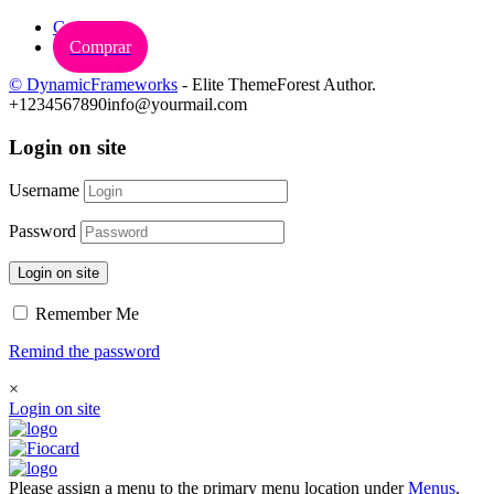
Carrinho
Comprar
© DynamicFrameworks
- Elite ThemeForest Author.
+1234567890
info@yourmail.com
Login on site
Username
Password
Login on site
Remember Me
Remind the password
×
Login on site
Please assign a menu to the primary menu location under
Menus
.