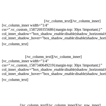
Televendas: (19) 3936-4011
Televendas: (19) 3936-4004
Whatsapp: (19) 97147-3457
Whatsapp: (19) 99832-9405
Whatsapp: (19) 99854-3749
[/vc_column_text][/vc_column_inner]
[vc_column_inner width=”1/4″
css=”.vc_custom_1587269355686{margin-top: 30px !important;}”
col_inner_shadow=”box_shadow_enable:disable|shadow_horizontal
col_inner_shadow_hover=”box_shadow_enable:disable|shadow_hori
Horário de atendimento:
[vc_column_text]
Segunda à Sexta
Das 09h às 18h
[/vc_column_text][/vc_column_inner]
[vc_column_inner width=”1/4″
css=”.vc_custom_1587340649219{margin-top: 30px !important;}”
col_inner_shadow=”box_shadow_enable:disable|shadow_horizontal
col_inner_shadow_hover=”box_shadow_enable:disable|shadow_hori
Pelo site
[vc_column_text]
Crie ou escolha sua arte
Baixar gabarito
Vendas Corporativas
Elemento W
PowerDent
[/vc_column_text][/vc_column_inner][/vc_row_inner]