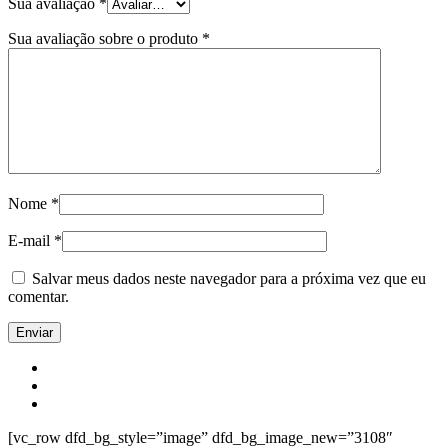
Sua avaliação
*
Sua avaliação sobre o produto
*
Nome
*
E-mail
*
Salvar meus dados neste navegador para a próxima vez que eu
comentar.
[vc_row dfd_bg_style=”image” dfd_bg_image_new=”3108″