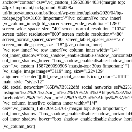
anchor=”contato” css=”.vc_custom_1595283944034{margin-top:
40px !important;background: #f4008a
url(https://atunes.com.br/fiocard/wp-content/uploads/2020/04/bg-
rodape.jpg?id=3108) !important;}”][vc_column][vc_row_inner]
[vc_column_inner][dfd_spacer screen_wide_resolution=”1280″
screen_wide_spacer_size=”40″ screen_normal_resolution=”1024″
screen_tablet_resolution=”800″ screen_mobile_resolution=”480″
screen_normal_spacer_size=”40″ screen_tablet_spacer_size=”25″
screen_mobile_spacer_size=”18″][/vc_column_inner]
[/vc_row_inner][vc_row_inner][vc_column_inner width=”1/4″
col_inner_shadow=”box_shadow_enable:disable|shadow_horizontal
col_inner_shadow_hover=”box_shadow_enable:disable|shadow_hori
css=”.vc_custom_1587269090505{margin-top: 30px !important;}”]
[vc_single_image image=”3119″ img_size=”122×129″
alignment=”center”][dfd_new_social_accounts icon_color=”#ffffff”
main_style=”style-12″
dfd_social_networks=”%5B%7B%22dfd_social_networks_sel%22%
instagram%22%2C%22soc_url%22%3A%22url%3Ahttps%253A%2
facebook%22%2C%22soc_url%22%3A%22url%3Ahttps%253A%2
[/vc_column_inner][vc_column_inner width=”1/4″
css=”.vc_custom_1587269153761{margin-top: 30px !important;}”
col_inner_shadow=”box_shadow_enable:disable|shadow_horizontal
col_inner_shadow_hover=”box_shadow_enable:disable|shadow_hori
Contatos
[vc_column_text]