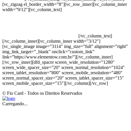
[vc_zigzag el_border_width=”8″][vc_row_inner][vc_column_inner
width=”9/12″][vc_column_text]
ELEMENTO W INDUSTRIA E
COMERCIO DE PRODUTOS DE HIGIENE PESSOAL LTDA –
RUA ANTÔNIA MARTINS LUIZ, 474 – DISTRITO
INDUSTRIAL JOÃO NAREZI – 13.347-404 – INDAIATUBA –
SP – 00.361.769/0001-35 – 353.108. 963.116 –
CLASSIFICAÇÃO FISCAL: 33062000
[/vc_column_text]
[/vc_column_inner][vc_column_inner width=”3/12″]
[vc_single_image image=”3114″ img_size=”full” alignment=”right”
img_link_target=”_blank” onclick=”custom_link”
link=”https://www.elementow.com.br/”][/vc_column_inner]
[/vc_row_inner][dfd_spacer screen_wide_resolution=”1280″
screen_wide_spacer_size=”20″ screen_normal_resolution=”1024″
screen_tablet_resolution=”800″ screen_mobile_resolution=”480″
screen_normal_spacer_size=”20″ screen_tablet_spacer_size=”15″
screen_mobile_spacer_size=”15″][/vc_column][/vc_row]
© Fio Card - Todos os Direitos Reservados
Carregando...