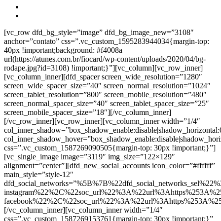
[vc_row dfd_bg_style=”image” dfd_bg_image_new=”3108″
anchor=”contato” css=”.vc_custom_1595283944034{margin-top:
40px !important;background: #f4008a
url(https://atunes.com.br/fiocard/wp-content/uploads/2020/04/bg-
rodape.jpg?id=3108) !important;}”][vc_column][vc_row_inner]
[vc_column_inner][dfd_spacer screen_wide_resolution=”1280″
screen_wide_spacer_size=”40″ screen_normal_resolution=”1024″
screen_tablet_resolution=”800″ screen_mobile_resolution=”480″
screen_normal_spacer_size=”40″ screen_tablet_spacer_size=”25″
screen_mobile_spacer_size=”18″][/vc_column_inner]
[/vc_row_inner][vc_row_inner][vc_column_inner width=”1/4″
col_inner_shadow=”box_shadow_enable:disable|shadow_horizontal
col_inner_shadow_hover=”box_shadow_enable:disable|shadow_hori
css=”.vc_custom_1587269090505{margin-top: 30px !important;}”]
[vc_single_image image=”3119″ img_size=”122×129″
alignment=”center”][dfd_new_social_accounts icon_color=”#ffffff”
main_style=”style-12″
dfd_social_networks=”%5B%7B%22dfd_social_networks_sel%22%
instagram%22%2C%22soc_url%22%3A%22url%3Ahttps%253A%2
facebook%22%2C%22soc_url%22%3A%22url%3Ahttps%253A%2
[/vc_column_inner][vc_column_inner width=”1/4″
css=”.vc_custom_1587269153761{margin-top: 30px !important;}”