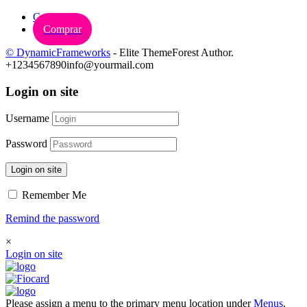
Carrinho
Comprar
© DynamicFrameworks
- Elite ThemeForest Author.
+1234567890
info@yourmail.com
Login on site
Username
Password
Login on site
Remember Me
Remind the password
×
Login on site
Please assign a menu to the primary menu location under
Menus
.