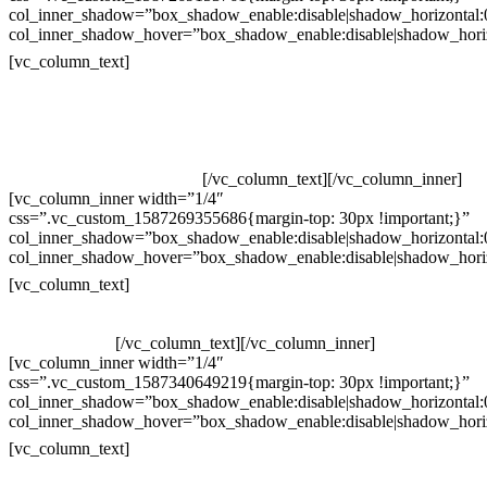
col_inner_shadow=”box_shadow_enable:disable|shadow_horizontal
col_inner_shadow_hover=”box_shadow_enable:disable|shadow_hori
Contatos
[vc_column_text]
Televendas: (19) 3936-4011
Televendas: (19) 3936-4004
Whatsapp: (19) 97147-3457
Whatsapp: (19) 99832-9405
Whatsapp: (19) 99854-3749
[/vc_column_text][/vc_column_inner]
[vc_column_inner width=”1/4″
css=”.vc_custom_1587269355686{margin-top: 30px !important;}”
col_inner_shadow=”box_shadow_enable:disable|shadow_horizontal
col_inner_shadow_hover=”box_shadow_enable:disable|shadow_hori
Horário de atendimento:
[vc_column_text]
Segunda à Sexta
Das 09h às 18h
[/vc_column_text][/vc_column_inner]
[vc_column_inner width=”1/4″
css=”.vc_custom_1587340649219{margin-top: 30px !important;}”
col_inner_shadow=”box_shadow_enable:disable|shadow_horizontal
col_inner_shadow_hover=”box_shadow_enable:disable|shadow_hori
Pelo site
[vc_column_text]