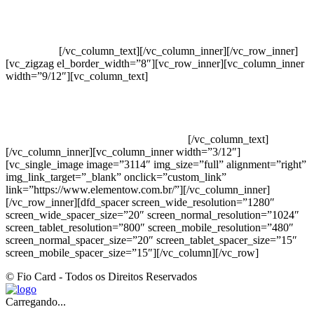
Crie ou escolha sua arte
Baixar gabarito
Vendas Corporativas
Elemento W
PowerDent
[/vc_column_text][/vc_column_inner][/vc_row_inner]
[vc_zigzag el_border_width=”8″][vc_row_inner][vc_column_inner
width=”9/12″][vc_column_text]
ELEMENTO W INDUSTRIA E
COMERCIO DE PRODUTOS DE HIGIENE PESSOAL LTDA –
RUA ANTÔNIA MARTINS LUIZ, 474 – DISTRITO
INDUSTRIAL JOÃO NAREZI – 13.347-404 – INDAIATUBA –
SP – 00.361.769/0001-35 – 353.108. 963.116 –
CLASSIFICAÇÃO FISCAL: 33062000
[/vc_column_text]
[/vc_column_inner][vc_column_inner width=”3/12″]
[vc_single_image image=”3114″ img_size=”full” alignment=”right”
img_link_target=”_blank” onclick=”custom_link”
link=”https://www.elementow.com.br/”][/vc_column_inner]
[/vc_row_inner][dfd_spacer screen_wide_resolution=”1280″
screen_wide_spacer_size=”20″ screen_normal_resolution=”1024″
screen_tablet_resolution=”800″ screen_mobile_resolution=”480″
screen_normal_spacer_size=”20″ screen_tablet_spacer_size=”15″
screen_mobile_spacer_size=”15″][/vc_column][/vc_row]
© Fio Card - Todos os Direitos Reservados
Carregando...