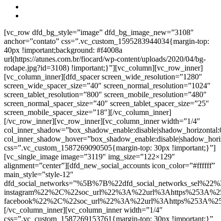
[vc_row dfd_bg_style=”image” dfd_bg_image_new=”3108″
anchor=”contato” css=”.vc_custom_1595283944034{margin-top:
40px !important;background: #f4008a
url(https://atunes.com.br/fiocard/wp-content/uploads/2020/04/bg-
rodape.jpg?id=3108) !important;}”][vc_column][vc_row_inner]
[vc_column_inner][dfd_spacer screen_wide_resolution=”1280″
screen_wide_spacer_size=”40″ screen_normal_resolution=”1024″
screen_tablet_resolution=”800″ screen_mobile_resolution=”480″
screen_normal_spacer_size=”40″ screen_tablet_spacer_size=”25″
screen_mobile_spacer_size=”18″][/vc_column_inner]
[/vc_row_inner][vc_row_inner][vc_column_inner width=”1/4″
col_inner_shadow=”box_shadow_enable:disable|shadow_horizontal
col_inner_shadow_hover=”box_shadow_enable:disable|shadow_hori
css=”.vc_custom_1587269090505{margin-top: 30px !important;}”]
[vc_single_image image=”3119″ img_size=”122×129″
alignment=”center”][dfd_new_social_accounts icon_color=”#ffffff”
main_style=”style-12″
dfd_social_networks=”%5B%7B%22dfd_social_networks_sel%22%
instagram%22%2C%22soc_url%22%3A%22url%3Ahttps%253A%2
facebook%22%2C%22soc_url%22%3A%22url%3Ahttps%253A%2
[/vc_column_inner][vc_column_inner width=”1/4″
css=”.vc_custom_1587269153761{margin-top: 30px !important;}”