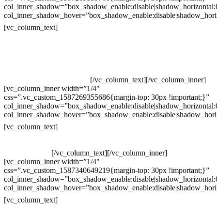
col_inner_shadow=”box_shadow_enable:disable|shadow_horizontal
col_inner_shadow_hover=”box_shadow_enable:disable|shadow_hori
Contatos
[vc_column_text]
Televendas: (19) 3936-4011
Televendas: (19) 3936-4004
Whatsapp: (19) 97147-3457
Whatsapp: (19) 99832-9405
Whatsapp: (19) 99854-3749
[/vc_column_text][/vc_column_inner]
[vc_column_inner width=”1/4″
css=”.vc_custom_1587269355686{margin-top: 30px !important;}”
col_inner_shadow=”box_shadow_enable:disable|shadow_horizontal
col_inner_shadow_hover=”box_shadow_enable:disable|shadow_hori
Horário de atendimento:
[vc_column_text]
Segunda à Sexta
Das 09h às 18h
[/vc_column_text][/vc_column_inner]
[vc_column_inner width=”1/4″
css=”.vc_custom_1587340649219{margin-top: 30px !important;}”
col_inner_shadow=”box_shadow_enable:disable|shadow_horizontal
col_inner_shadow_hover=”box_shadow_enable:disable|shadow_hori
Pelo site
[vc_column_text]