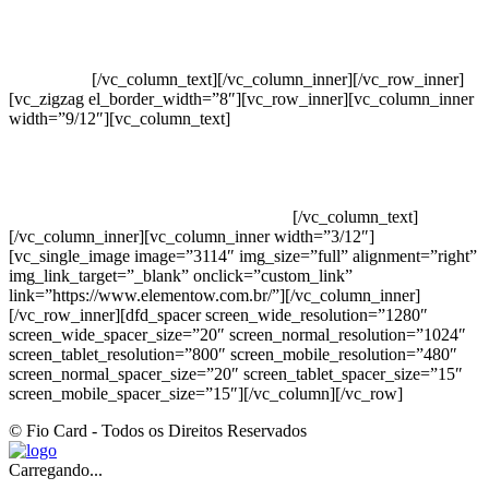
Crie ou escolha sua arte
Baixar gabarito
Vendas Corporativas
Elemento W
PowerDent
[/vc_column_text][/vc_column_inner][/vc_row_inner]
[vc_zigzag el_border_width=”8″][vc_row_inner][vc_column_inner
width=”9/12″][vc_column_text]
ELEMENTO W INDUSTRIA E
COMERCIO DE PRODUTOS DE HIGIENE PESSOAL LTDA –
RUA ANTÔNIA MARTINS LUIZ, 474 – DISTRITO
INDUSTRIAL JOÃO NAREZI – 13.347-404 – INDAIATUBA –
SP – 00.361.769/0001-35 – 353.108. 963.116 –
CLASSIFICAÇÃO FISCAL: 33062000
[/vc_column_text]
[/vc_column_inner][vc_column_inner width=”3/12″]
[vc_single_image image=”3114″ img_size=”full” alignment=”right”
img_link_target=”_blank” onclick=”custom_link”
link=”https://www.elementow.com.br/”][/vc_column_inner]
[/vc_row_inner][dfd_spacer screen_wide_resolution=”1280″
screen_wide_spacer_size=”20″ screen_normal_resolution=”1024″
screen_tablet_resolution=”800″ screen_mobile_resolution=”480″
screen_normal_spacer_size=”20″ screen_tablet_spacer_size=”15″
screen_mobile_spacer_size=”15″][/vc_column][/vc_row]
© Fio Card - Todos os Direitos Reservados
Carregando...