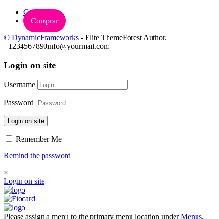
Carrinho
Comprar
© DynamicFrameworks
- Elite ThemeForest Author.
+1234567890
info@yourmail.com
Login on site
Username
Password
Login on site
Remember Me
Remind the password
×
Login on site
Please assign a menu to the primary menu location under
Menus
.