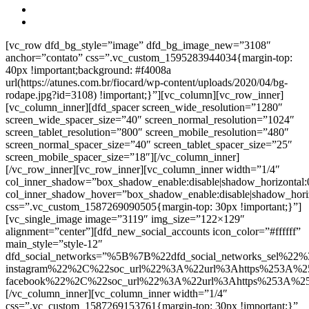
[vc_row dfd_bg_style=”image” dfd_bg_image_new=”3108″
anchor=”contato” css=”.vc_custom_1595283944034{margin-top:
40px !important;background: #f4008a
url(https://atunes.com.br/fiocard/wp-content/uploads/2020/04/bg-
rodape.jpg?id=3108) !important;}”][vc_column][vc_row_inner]
[vc_column_inner][dfd_spacer screen_wide_resolution=”1280″
screen_wide_spacer_size=”40″ screen_normal_resolution=”1024″
screen_tablet_resolution=”800″ screen_mobile_resolution=”480″
screen_normal_spacer_size=”40″ screen_tablet_spacer_size=”25″
screen_mobile_spacer_size=”18″][/vc_column_inner]
[/vc_row_inner][vc_row_inner][vc_column_inner width=”1/4″
col_inner_shadow=”box_shadow_enable:disable|shadow_horizontal
col_inner_shadow_hover=”box_shadow_enable:disable|shadow_hori
css=”.vc_custom_1587269090505{margin-top: 30px !important;}”]
[vc_single_image image=”3119″ img_size=”122×129″
alignment=”center”][dfd_new_social_accounts icon_color=”#ffffff”
main_style=”style-12″
dfd_social_networks=”%5B%7B%22dfd_social_networks_sel%22%
instagram%22%2C%22soc_url%22%3A%22url%3Ahttps%253A%2
facebook%22%2C%22soc_url%22%3A%22url%3Ahttps%253A%2
[/vc_column_inner][vc_column_inner width=”1/4″
css=”.vc_custom_1587269153761{margin-top: 30px !important;}”