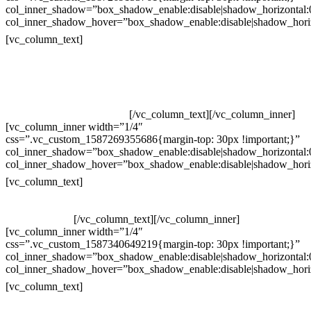
col_inner_shadow=”box_shadow_enable:disable|shadow_horizontal
col_inner_shadow_hover=”box_shadow_enable:disable|shadow_hori
Contatos
[vc_column_text]
Televendas: (19) 3936-4011
Televendas: (19) 3936-4004
Whatsapp: (19) 97147-3457
Whatsapp: (19) 99832-9405
Whatsapp: (19) 99854-3749
[/vc_column_text][/vc_column_inner]
[vc_column_inner width=”1/4″
css=”.vc_custom_1587269355686{margin-top: 30px !important;}”
col_inner_shadow=”box_shadow_enable:disable|shadow_horizontal
col_inner_shadow_hover=”box_shadow_enable:disable|shadow_hori
Horário de atendimento:
[vc_column_text]
Segunda à Sexta
Das 09h às 18h
[/vc_column_text][/vc_column_inner]
[vc_column_inner width=”1/4″
css=”.vc_custom_1587340649219{margin-top: 30px !important;}”
col_inner_shadow=”box_shadow_enable:disable|shadow_horizontal
col_inner_shadow_hover=”box_shadow_enable:disable|shadow_hori
Pelo site
[vc_column_text]