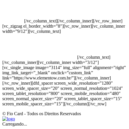
Crie ou escolha sua arte
Baixar gabarito
Vendas Corporativas
Elemento W
PowerDent
[/vc_column_text][/vc_column_inner][/vc_row_inner]
[vc_zigzag el_border_width=”8″][vc_row_inner][vc_column_inner
width=”9/12″][vc_column_text]
ELEMENTO W INDUSTRIA E
COMERCIO DE PRODUTOS DE HIGIENE PESSOAL LTDA –
RUA ANTÔNIA MARTINS LUIZ, 474 – DISTRITO
INDUSTRIAL JOÃO NAREZI – 13.347-404 – INDAIATUBA –
SP – 00.361.769/0001-35 – 353.108. 963.116 –
CLASSIFICAÇÃO FISCAL: 33062000
[/vc_column_text]
[/vc_column_inner][vc_column_inner width=”3/12″]
[vc_single_image image=”3114″ img_size=”full” alignment=”right”
img_link_target=”_blank” onclick=”custom_link”
link=”https://www.elementow.com.br/”][/vc_column_inner]
[/vc_row_inner][dfd_spacer screen_wide_resolution=”1280″
screen_wide_spacer_size=”20″ screen_normal_resolution=”1024″
screen_tablet_resolution=”800″ screen_mobile_resolution=”480″
screen_normal_spacer_size=”20″ screen_tablet_spacer_size=”15″
screen_mobile_spacer_size=”15″][/vc_column][/vc_row]
© Fio Card - Todos os Direitos Reservados
Carregando...