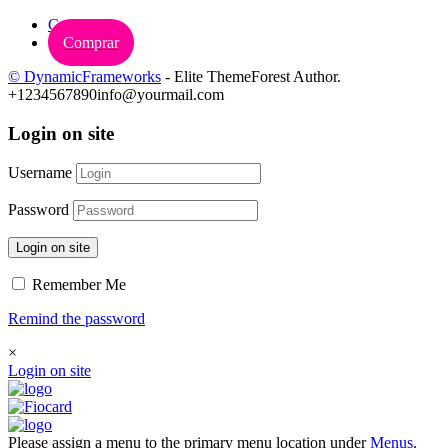
Carrinho
Comprar
© DynamicFrameworks
- Elite ThemeForest Author.
+1234567890
info@yourmail.com
Login on site
Username
Password
Login on site
Remember Me
Remind the password
×
Login on site
Please assign a menu to the primary menu location under
Menus
.