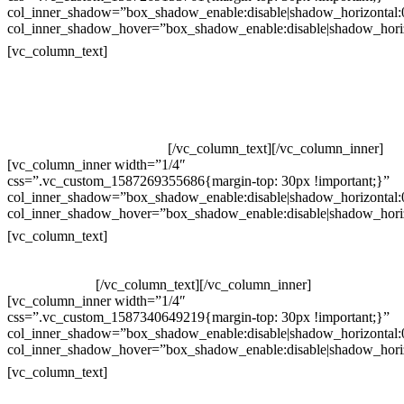
col_inner_shadow=”box_shadow_enable:disable|shadow_horizontal
col_inner_shadow_hover=”box_shadow_enable:disable|shadow_hori
Contatos
[vc_column_text]
Televendas: (19) 3936-4011
Televendas: (19) 3936-4004
Whatsapp: (19) 97147-3457
Whatsapp: (19) 99832-9405
Whatsapp: (19) 99854-3749
[/vc_column_text][/vc_column_inner]
[vc_column_inner width=”1/4″
css=”.vc_custom_1587269355686{margin-top: 30px !important;}”
col_inner_shadow=”box_shadow_enable:disable|shadow_horizontal
col_inner_shadow_hover=”box_shadow_enable:disable|shadow_hori
Horário de atendimento:
[vc_column_text]
Segunda à Sexta
Das 09h às 18h
[/vc_column_text][/vc_column_inner]
[vc_column_inner width=”1/4″
css=”.vc_custom_1587340649219{margin-top: 30px !important;}”
col_inner_shadow=”box_shadow_enable:disable|shadow_horizontal
col_inner_shadow_hover=”box_shadow_enable:disable|shadow_hori
Pelo site
[vc_column_text]