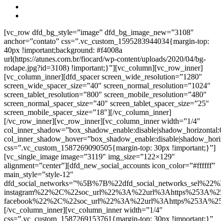
[vc_row dfd_bg_style=”image” dfd_bg_image_new=”3108″
anchor=”contato” css=”.vc_custom_1595283944034{margin-top:
40px !important;background: #f4008a
url(https://atunes.com.br/fiocard/wp-content/uploads/2020/04/bg-
rodape.jpg?id=3108) !important;}”][vc_column][vc_row_inner]
[vc_column_inner][dfd_spacer screen_wide_resolution=”1280″
screen_wide_spacer_size=”40″ screen_normal_resolution=”1024″
screen_tablet_resolution=”800″ screen_mobile_resolution=”480″
screen_normal_spacer_size=”40″ screen_tablet_spacer_size=”25″
screen_mobile_spacer_size=”18″][/vc_column_inner]
[/vc_row_inner][vc_row_inner][vc_column_inner width=”1/4″
col_inner_shadow=”box_shadow_enable:disable|shadow_horizontal
col_inner_shadow_hover=”box_shadow_enable:disable|shadow_hori
css=”.vc_custom_1587269090505{margin-top: 30px !important;}”]
[vc_single_image image=”3119″ img_size=”122×129″
alignment=”center”][dfd_new_social_accounts icon_color=”#ffffff”
main_style=”style-12″
dfd_social_networks=”%5B%7B%22dfd_social_networks_sel%22%
instagram%22%2C%22soc_url%22%3A%22url%3Ahttps%253A%2
facebook%22%2C%22soc_url%22%3A%22url%3Ahttps%253A%2
[/vc_column_inner][vc_column_inner width=”1/4″
css=”.vc_custom_1587269153761{margin-top: 30px !important;}”