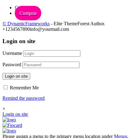
Carrinho
Comprar
© DynamicFrameworks
- Elite ThemeForest Author.
+1234567890
info@yourmail.com
Login on site
Username
Password
Login on site
Remember Me
Remind the password
×
Login on site
Please assign a menu to the primary menu location under
Menus
.