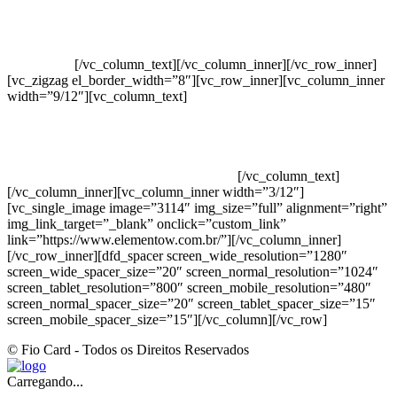
Crie ou escolha sua arte
Baixar gabarito
Vendas Corporativas
Elemento W
PowerDent
[/vc_column_text][/vc_column_inner][/vc_row_inner]
[vc_zigzag el_border_width=”8″][vc_row_inner][vc_column_inner
width=”9/12″][vc_column_text]
ELEMENTO W INDUSTRIA E
COMERCIO DE PRODUTOS DE HIGIENE PESSOAL LTDA –
RUA ANTÔNIA MARTINS LUIZ, 474 – DISTRITO
INDUSTRIAL JOÃO NAREZI – 13.347-404 – INDAIATUBA –
SP – 00.361.769/0001-35 – 353.108. 963.116 –
CLASSIFICAÇÃO FISCAL: 33062000
[/vc_column_text]
[/vc_column_inner][vc_column_inner width=”3/12″]
[vc_single_image image=”3114″ img_size=”full” alignment=”right”
img_link_target=”_blank” onclick=”custom_link”
link=”https://www.elementow.com.br/”][/vc_column_inner]
[/vc_row_inner][dfd_spacer screen_wide_resolution=”1280″
screen_wide_spacer_size=”20″ screen_normal_resolution=”1024″
screen_tablet_resolution=”800″ screen_mobile_resolution=”480″
screen_normal_spacer_size=”20″ screen_tablet_spacer_size=”15″
screen_mobile_spacer_size=”15″][/vc_column][/vc_row]
© Fio Card - Todos os Direitos Reservados
Carregando...