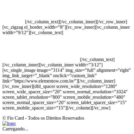
Crie ou escolha sua arte
Baixar gabarito
Vendas Corporativas
Elemento W
PowerDent
[/vc_column_text][/vc_column_inner][/vc_row_inner]
[vc_zigzag el_border_width=”8″][vc_row_inner][vc_column_inner
width=”9/12″][vc_column_text]
ELEMENTO W INDUSTRIA E
COMERCIO DE PRODUTOS DE HIGIENE PESSOAL LTDA –
RUA ANTÔNIA MARTINS LUIZ, 474 – DISTRITO
INDUSTRIAL JOÃO NAREZI – 13.347-404 – INDAIATUBA –
SP – 00.361.769/0001-35 – 353.108. 963.116 –
CLASSIFICAÇÃO FISCAL: 33062000
[/vc_column_text]
[/vc_column_inner][vc_column_inner width=”3/12″]
[vc_single_image image=”3114″ img_size=”full” alignment=”right”
img_link_target=”_blank” onclick=”custom_link”
link=”https://www.elementow.com.br/”][/vc_column_inner]
[/vc_row_inner][dfd_spacer screen_wide_resolution=”1280″
screen_wide_spacer_size=”20″ screen_normal_resolution=”1024″
screen_tablet_resolution=”800″ screen_mobile_resolution=”480″
screen_normal_spacer_size=”20″ screen_tablet_spacer_size=”15″
screen_mobile_spacer_size=”15″][/vc_column][/vc_row]
© Fio Card - Todos os Direitos Reservados
Carregando...