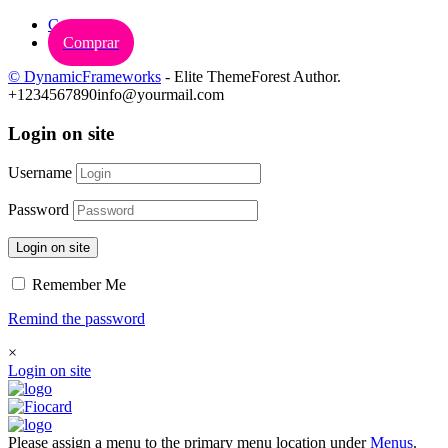
Carrinho
Comprar
© DynamicFrameworks
- Elite ThemeForest Author.
+1234567890
info@yourmail.com
Login on site
Username
Password
Login on site
Remember Me
Remind the password
×
Login on site
Please assign a menu to the primary menu location under
Menus
.