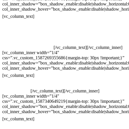
col_inner_shadow=”box_shadow_enable:disable|shadow_horizontal
col_inner_shadow_hover=”box_shadow_enable:disable|shadow_hori
Contatos
[vc_column_text]
Televendas: (19) 3936-4011
Televendas: (19) 3936-4004
Whatsapp: (19) 97147-3457
Whatsapp: (19) 99832-9405
Whatsapp: (19) 99854-3749
[/vc_column_text][/vc_column_inner]
[vc_column_inner width=”1/4″
css=”.vc_custom_1587269355686{margin-top: 30px !important;}”
col_inner_shadow=”box_shadow_enable:disable|shadow_horizontal
col_inner_shadow_hover=”box_shadow_enable:disable|shadow_hori
Horário de atendimento:
[vc_column_text]
Segunda à Sexta
Das 09h às 18h
[/vc_column_text][/vc_column_inner]
[vc_column_inner width=”1/4″
css=”.vc_custom_1587340649219{margin-top: 30px !important;}”
col_inner_shadow=”box_shadow_enable:disable|shadow_horizontal
col_inner_shadow_hover=”box_shadow_enable:disable|shadow_hori
Pelo site
[vc_column_text]