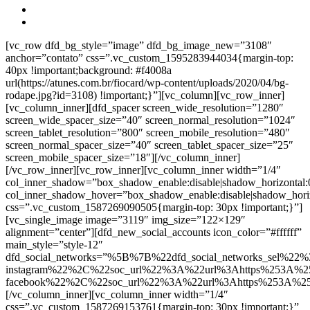
[vc_row dfd_bg_style=”image” dfd_bg_image_new=”3108″
anchor=”contato” css=”.vc_custom_1595283944034{margin-top:
40px !important;background: #f4008a
url(https://atunes.com.br/fiocard/wp-content/uploads/2020/04/bg-
rodape.jpg?id=3108) !important;}”][vc_column][vc_row_inner]
[vc_column_inner][dfd_spacer screen_wide_resolution=”1280″
screen_wide_spacer_size=”40″ screen_normal_resolution=”1024″
screen_tablet_resolution=”800″ screen_mobile_resolution=”480″
screen_normal_spacer_size=”40″ screen_tablet_spacer_size=”25″
screen_mobile_spacer_size=”18″][/vc_column_inner]
[/vc_row_inner][vc_row_inner][vc_column_inner width=”1/4″
col_inner_shadow=”box_shadow_enable:disable|shadow_horizontal
col_inner_shadow_hover=”box_shadow_enable:disable|shadow_hori
css=”.vc_custom_1587269090505{margin-top: 30px !important;}”]
[vc_single_image image=”3119″ img_size=”122×129″
alignment=”center”][dfd_new_social_accounts icon_color=”#ffffff”
main_style=”style-12″
dfd_social_networks=”%5B%7B%22dfd_social_networks_sel%22%
instagram%22%2C%22soc_url%22%3A%22url%3Ahttps%253A%2
facebook%22%2C%22soc_url%22%3A%22url%3Ahttps%253A%2
[/vc_column_inner][vc_column_inner width=”1/4″
css=”.vc_custom_1587269153761{margin-top: 30px !important;}”