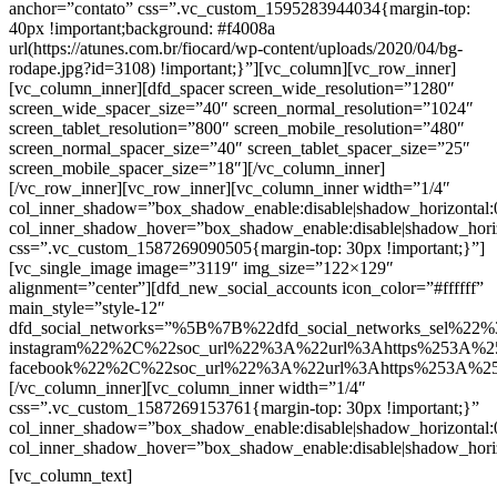
anchor=”contato” css=”.vc_custom_1595283944034{margin-top:
40px !important;background: #f4008a
url(https://atunes.com.br/fiocard/wp-content/uploads/2020/04/bg-
rodape.jpg?id=3108) !important;}”][vc_column][vc_row_inner]
[vc_column_inner][dfd_spacer screen_wide_resolution=”1280″
screen_wide_spacer_size=”40″ screen_normal_resolution=”1024″
screen_tablet_resolution=”800″ screen_mobile_resolution=”480″
screen_normal_spacer_size=”40″ screen_tablet_spacer_size=”25″
screen_mobile_spacer_size=”18″][/vc_column_inner]
[/vc_row_inner][vc_row_inner][vc_column_inner width=”1/4″
col_inner_shadow=”box_shadow_enable:disable|shadow_horizontal
col_inner_shadow_hover=”box_shadow_enable:disable|shadow_hori
css=”.vc_custom_1587269090505{margin-top: 30px !important;}”]
[vc_single_image image=”3119″ img_size=”122×129″
alignment=”center”][dfd_new_social_accounts icon_color=”#ffffff”
main_style=”style-12″
dfd_social_networks=”%5B%7B%22dfd_social_networks_sel%22%
instagram%22%2C%22soc_url%22%3A%22url%3Ahttps%253A%2
facebook%22%2C%22soc_url%22%3A%22url%3Ahttps%253A%2
[/vc_column_inner][vc_column_inner width=”1/4″
css=”.vc_custom_1587269153761{margin-top: 30px !important;}”
col_inner_shadow=”box_shadow_enable:disable|shadow_horizontal
col_inner_shadow_hover=”box_shadow_enable:disable|shadow_hori
Contatos
[vc_column_text]