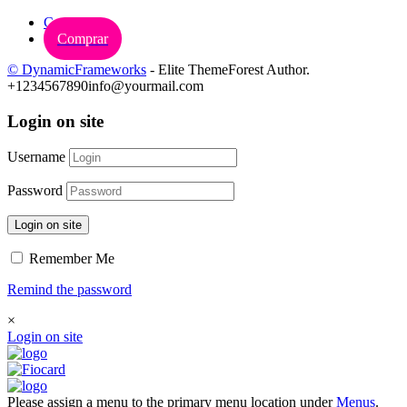
Carrinho
Comprar
© DynamicFrameworks
- Elite ThemeForest Author.
+1234567890
info@yourmail.com
Login on site
Username
Password
Login on site
Remember Me
Remind the password
×
Login on site
Please assign a menu to the primary menu location under
Menus
.