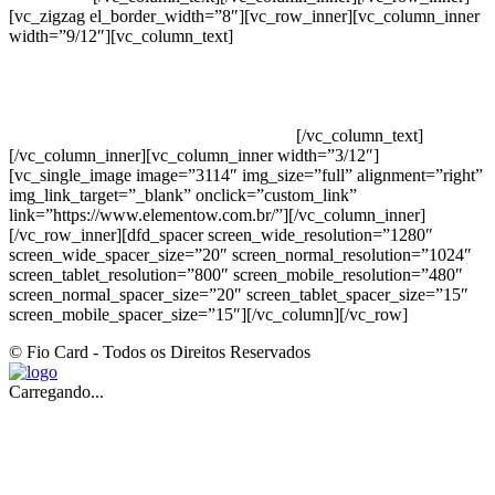
[vc_zigzag el_border_width=”8″][vc_row_inner][vc_column_inner
width=”9/12″][vc_column_text]
ELEMENTO W INDUSTRIA E
COMERCIO DE PRODUTOS DE HIGIENE PESSOAL LTDA –
RUA ANTÔNIA MARTINS LUIZ, 474 – DISTRITO
INDUSTRIAL JOÃO NAREZI – 13.347-404 – INDAIATUBA –
SP – 00.361.769/0001-35 – 353.108. 963.116 –
CLASSIFICAÇÃO FISCAL: 33062000
[/vc_column_text]
[/vc_column_inner][vc_column_inner width=”3/12″]
[vc_single_image image=”3114″ img_size=”full” alignment=”right”
img_link_target=”_blank” onclick=”custom_link”
link=”https://www.elementow.com.br/”][/vc_column_inner]
[/vc_row_inner][dfd_spacer screen_wide_resolution=”1280″
screen_wide_spacer_size=”20″ screen_normal_resolution=”1024″
screen_tablet_resolution=”800″ screen_mobile_resolution=”480″
screen_normal_spacer_size=”20″ screen_tablet_spacer_size=”15″
screen_mobile_spacer_size=”15″][/vc_column][/vc_row]
© Fio Card - Todos os Direitos Reservados
Carregando...