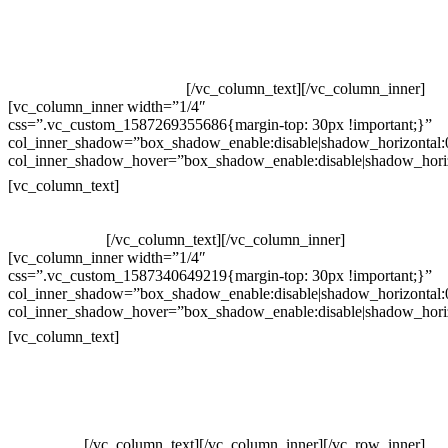
Televendas: (19) 3936-4011
Televendas: (19) 3936-4004
Whatsapp: (19) 97147-3457
Whatsapp: (19) 99832-9405
Whatsapp: (19) 99854-3749
[/vc_column_text][/vc_column_inner]
[vc_column_inner width=”1/4″
css=”.vc_custom_1587269355686{margin-top: 30px !important;}”
col_inner_shadow=”box_shadow_enable:disable|shadow_horizontal
col_inner_shadow_hover=”box_shadow_enable:disable|shadow_hori
Horário de atendimento:
[vc_column_text]
Segunda à Sexta
Das 09h às 18h
[/vc_column_text][/vc_column_inner]
[vc_column_inner width=”1/4″
css=”.vc_custom_1587340649219{margin-top: 30px !important;}”
col_inner_shadow=”box_shadow_enable:disable|shadow_horizontal
col_inner_shadow_hover=”box_shadow_enable:disable|shadow_hori
Pelo site
[vc_column_text]
Crie ou escolha sua arte
Baixar gabarito
Vendas Corporativas
Elemento W
PowerDent
[/vc_column_text][/vc_column_inner][/vc_row_inner]