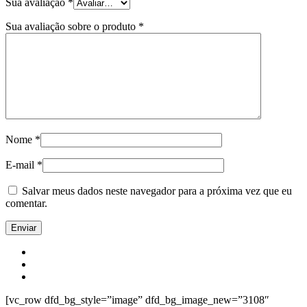
Sua avaliação
*
Sua avaliação sobre o produto
*
Nome
*
E-mail
*
Salvar meus dados neste navegador para a próxima vez que eu
comentar.
[vc_row dfd_bg_style=”image” dfd_bg_image_new=”3108″