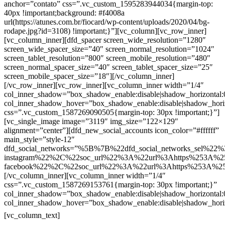
anchor=”contato” css=”.vc_custom_1595283944034{margin-top:
40px !important;background: #f4008a
url(https://atunes.com.br/fiocard/wp-content/uploads/2020/04/bg-
rodape.jpg?id=3108) !important;}”][vc_column][vc_row_inner]
[vc_column_inner][dfd_spacer screen_wide_resolution=”1280″
screen_wide_spacer_size=”40″ screen_normal_resolution=”1024″
screen_tablet_resolution=”800″ screen_mobile_resolution=”480″
screen_normal_spacer_size=”40″ screen_tablet_spacer_size=”25″
screen_mobile_spacer_size=”18″][/vc_column_inner]
[/vc_row_inner][vc_row_inner][vc_column_inner width=”1/4″
col_inner_shadow=”box_shadow_enable:disable|shadow_horizontal
col_inner_shadow_hover=”box_shadow_enable:disable|shadow_hori
css=”.vc_custom_1587269090505{margin-top: 30px !important;}”]
[vc_single_image image=”3119″ img_size=”122×129″
alignment=”center”][dfd_new_social_accounts icon_color=”#ffffff”
main_style=”style-12″
dfd_social_networks=”%5B%7B%22dfd_social_networks_sel%22%
instagram%22%2C%22soc_url%22%3A%22url%3Ahttps%253A%2
facebook%22%2C%22soc_url%22%3A%22url%3Ahttps%253A%2
[/vc_column_inner][vc_column_inner width=”1/4″
css=”.vc_custom_1587269153761{margin-top: 30px !important;}”
col_inner_shadow=”box_shadow_enable:disable|shadow_horizontal
col_inner_shadow_hover=”box_shadow_enable:disable|shadow_hori
Contatos
[vc_column_text]