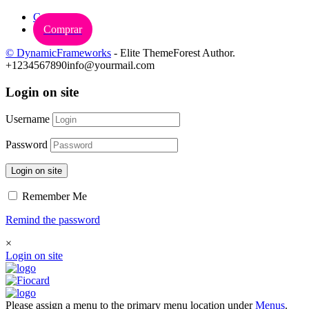
Carrinho
Comprar
© DynamicFrameworks
- Elite ThemeForest Author.
+1234567890
info@yourmail.com
Login on site
Username
Password
Login on site
Remember Me
Remind the password
×
Login on site
Please assign a menu to the primary menu location under
Menus
.