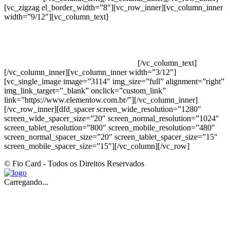
[vc_zigzag el_border_width=”8″][vc_row_inner][vc_column_inner
width=”9/12″][vc_column_text]
ELEMENTO W INDUSTRIA E
COMERCIO DE PRODUTOS DE HIGIENE PESSOAL LTDA –
RUA ANTÔNIA MARTINS LUIZ, 474 – DISTRITO
INDUSTRIAL JOÃO NAREZI – 13.347-404 – INDAIATUBA –
SP – 00.361.769/0001-35 – 353.108. 963.116 –
CLASSIFICAÇÃO FISCAL: 33062000
[/vc_column_text]
[/vc_column_inner][vc_column_inner width=”3/12″]
[vc_single_image image=”3114″ img_size=”full” alignment=”right”
img_link_target=”_blank” onclick=”custom_link”
link=”https://www.elementow.com.br/”][/vc_column_inner]
[/vc_row_inner][dfd_spacer screen_wide_resolution=”1280″
screen_wide_spacer_size=”20″ screen_normal_resolution=”1024″
screen_tablet_resolution=”800″ screen_mobile_resolution=”480″
screen_normal_spacer_size=”20″ screen_tablet_spacer_size=”15″
screen_mobile_spacer_size=”15″][/vc_column][/vc_row]
© Fio Card - Todos os Direitos Reservados
Carregando...