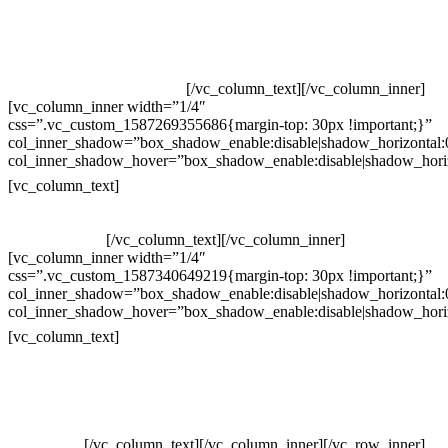
Televendas: (19) 3936-4011
Televendas: (19) 3936-4004
Whatsapp: (19) 97147-3457
Whatsapp: (19) 99832-9405
Whatsapp: (19) 99854-3749
[/vc_column_text][/vc_column_inner]
[vc_column_inner width=”1/4″
css=”.vc_custom_1587269355686{margin-top: 30px !important;}”
col_inner_shadow=”box_shadow_enable:disable|shadow_horizontal
col_inner_shadow_hover=”box_shadow_enable:disable|shadow_hori
Horário de atendimento:
[vc_column_text]
Segunda à Sexta
Das 09h às 18h
[/vc_column_text][/vc_column_inner]
[vc_column_inner width=”1/4″
css=”.vc_custom_1587340649219{margin-top: 30px !important;}”
col_inner_shadow=”box_shadow_enable:disable|shadow_horizontal
col_inner_shadow_hover=”box_shadow_enable:disable|shadow_hori
Pelo site
[vc_column_text]
Crie ou escolha sua arte
Baixar gabarito
Vendas Corporativas
Elemento W
PowerDent
[/vc_column_text][/vc_column_inner][/vc_row_inner]