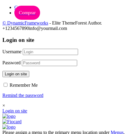
Carrinho
Comprar
© DynamicFrameworks
- Elite ThemeForest Author.
+1234567890
info@yourmail.com
Login on site
Username
Password
Login on site
Remember Me
Remind the password
×
Login on site
Please assign a menu to the primary menu location under
Menus
.