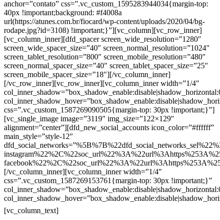
anchor=”contato” css=”.vc_custom_1595283944034{margin-top:
40px !important;background: #f4008a
url(https://atunes.com.br/fiocard/wp-content/uploads/2020/04/bg-
rodape.jpg?id=3108) !important;}”][vc_column][vc_row_inner]
[vc_column_inner][dfd_spacer screen_wide_resolution=”1280″
screen_wide_spacer_size=”40″ screen_normal_resolution=”1024″
screen_tablet_resolution=”800″ screen_mobile_resolution=”480″
screen_normal_spacer_size=”40″ screen_tablet_spacer_size=”25″
screen_mobile_spacer_size=”18″][/vc_column_inner]
[/vc_row_inner][vc_row_inner][vc_column_inner width=”1/4″
col_inner_shadow=”box_shadow_enable:disable|shadow_horizontal
col_inner_shadow_hover=”box_shadow_enable:disable|shadow_hori
css=”.vc_custom_1587269090505{margin-top: 30px !important;}”]
[vc_single_image image=”3119″ img_size=”122×129″
alignment=”center”][dfd_new_social_accounts icon_color=”#ffffff”
main_style=”style-12″
dfd_social_networks=”%5B%7B%22dfd_social_networks_sel%22%
instagram%22%2C%22soc_url%22%3A%22url%3Ahttps%253A%2
facebook%22%2C%22soc_url%22%3A%22url%3Ahttps%253A%2
[/vc_column_inner][vc_column_inner width=”1/4″
css=”.vc_custom_1587269153761{margin-top: 30px !important;}”
col_inner_shadow=”box_shadow_enable:disable|shadow_horizontal
col_inner_shadow_hover=”box_shadow_enable:disable|shadow_hori
Contatos
[vc_column_text]