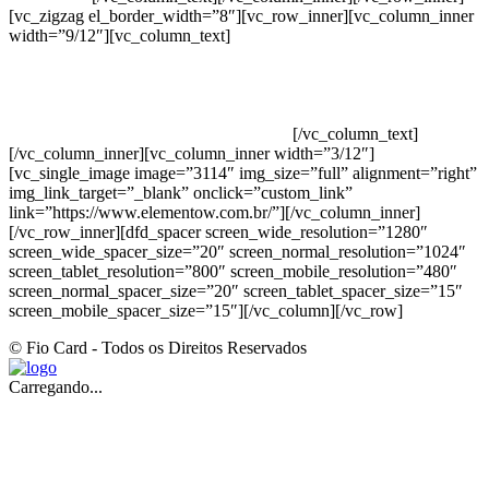
[vc_zigzag el_border_width=”8″][vc_row_inner][vc_column_inner
width=”9/12″][vc_column_text]
ELEMENTO W INDUSTRIA E
COMERCIO DE PRODUTOS DE HIGIENE PESSOAL LTDA –
RUA ANTÔNIA MARTINS LUIZ, 474 – DISTRITO
INDUSTRIAL JOÃO NAREZI – 13.347-404 – INDAIATUBA –
SP – 00.361.769/0001-35 – 353.108. 963.116 –
CLASSIFICAÇÃO FISCAL: 33062000
[/vc_column_text]
[/vc_column_inner][vc_column_inner width=”3/12″]
[vc_single_image image=”3114″ img_size=”full” alignment=”right”
img_link_target=”_blank” onclick=”custom_link”
link=”https://www.elementow.com.br/”][/vc_column_inner]
[/vc_row_inner][dfd_spacer screen_wide_resolution=”1280″
screen_wide_spacer_size=”20″ screen_normal_resolution=”1024″
screen_tablet_resolution=”800″ screen_mobile_resolution=”480″
screen_normal_spacer_size=”20″ screen_tablet_spacer_size=”15″
screen_mobile_spacer_size=”15″][/vc_column][/vc_row]
© Fio Card - Todos os Direitos Reservados
Carregando...