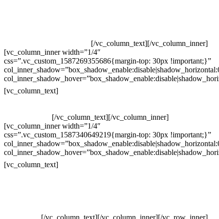
Televendas: (19) 3936-4011
Televendas: (19) 3936-4004
Whatsapp: (19) 97147-3457
Whatsapp: (19) 99832-9405
Whatsapp: (19) 99854-3749
[/vc_column_text][/vc_column_inner]
[vc_column_inner width=”1/4″
css=”.vc_custom_1587269355686{margin-top: 30px !important;}”
col_inner_shadow=”box_shadow_enable:disable|shadow_horizontal
col_inner_shadow_hover=”box_shadow_enable:disable|shadow_hori
Horário de atendimento:
[vc_column_text]
Segunda à Sexta
Das 09h às 18h
[/vc_column_text][/vc_column_inner]
[vc_column_inner width=”1/4″
css=”.vc_custom_1587340649219{margin-top: 30px !important;}”
col_inner_shadow=”box_shadow_enable:disable|shadow_horizontal
col_inner_shadow_hover=”box_shadow_enable:disable|shadow_hori
Pelo site
[vc_column_text]
Crie ou escolha sua arte
Baixar gabarito
Vendas Corporativas
Elemento W
PowerDent
[/vc_column_text][/vc_column_inner][/vc_row_inner]