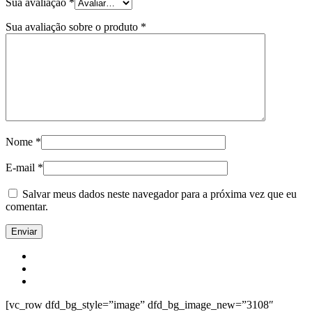
Sua avaliação
*
Sua avaliação sobre o produto
*
Nome
*
E-mail
*
Salvar meus dados neste navegador para a próxima vez que eu
comentar.
[vc_row dfd_bg_style=”image” dfd_bg_image_new=”3108″