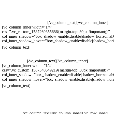
Televendas: (19) 3936-4011
Televendas: (19) 3936-4004
Whatsapp: (19) 97147-3457
Whatsapp: (19) 99832-9405
Whatsapp: (19) 99854-3749
[/vc_column_text][/vc_column_inner]
[vc_column_inner width=”1/4″
css=”.vc_custom_1587269355686{margin-top: 30px !important;}”
col_inner_shadow=”box_shadow_enable:disable|shadow_horizontal
col_inner_shadow_hover=”box_shadow_enable:disable|shadow_hori
Horário de atendimento:
[vc_column_text]
Segunda à Sexta
Das 09h às 18h
[/vc_column_text][/vc_column_inner]
[vc_column_inner width=”1/4″
css=”.vc_custom_1587340649219{margin-top: 30px !important;}”
col_inner_shadow=”box_shadow_enable:disable|shadow_horizontal
col_inner_shadow_hover=”box_shadow_enable:disable|shadow_hori
Pelo site
[vc_column_text]
Crie ou escolha sua arte
Baixar gabarito
Vendas Corporativas
Elemento W
PowerDent
[/vc_column_text][/vc_column_inner][/vc_row_inner]