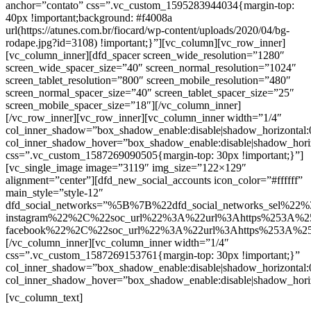
anchor=”contato” css=”.vc_custom_1595283944034{margin-top:
40px !important;background: #f4008a
url(https://atunes.com.br/fiocard/wp-content/uploads/2020/04/bg-
rodape.jpg?id=3108) !important;}”][vc_column][vc_row_inner]
[vc_column_inner][dfd_spacer screen_wide_resolution=”1280″
screen_wide_spacer_size=”40″ screen_normal_resolution=”1024″
screen_tablet_resolution=”800″ screen_mobile_resolution=”480″
screen_normal_spacer_size=”40″ screen_tablet_spacer_size=”25″
screen_mobile_spacer_size=”18″][/vc_column_inner]
[/vc_row_inner][vc_row_inner][vc_column_inner width=”1/4″
col_inner_shadow=”box_shadow_enable:disable|shadow_horizontal
col_inner_shadow_hover=”box_shadow_enable:disable|shadow_hori
css=”.vc_custom_1587269090505{margin-top: 30px !important;}”]
[vc_single_image image=”3119″ img_size=”122×129″
alignment=”center”][dfd_new_social_accounts icon_color=”#ffffff”
main_style=”style-12″
dfd_social_networks=”%5B%7B%22dfd_social_networks_sel%22%
instagram%22%2C%22soc_url%22%3A%22url%3Ahttps%253A%2
facebook%22%2C%22soc_url%22%3A%22url%3Ahttps%253A%2
[/vc_column_inner][vc_column_inner width=”1/4″
css=”.vc_custom_1587269153761{margin-top: 30px !important;}”
col_inner_shadow=”box_shadow_enable:disable|shadow_horizontal
col_inner_shadow_hover=”box_shadow_enable:disable|shadow_hori
Contatos
[vc_column_text]