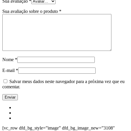
Sua avaliação
*
Sua avaliação sobre o produto
*
Nome
*
E-mail
*
Salvar meus dados neste navegador para a próxima vez que eu
comentar.
[vc_row dfd_bg_style=”image” dfd_bg_image_new=”3108″