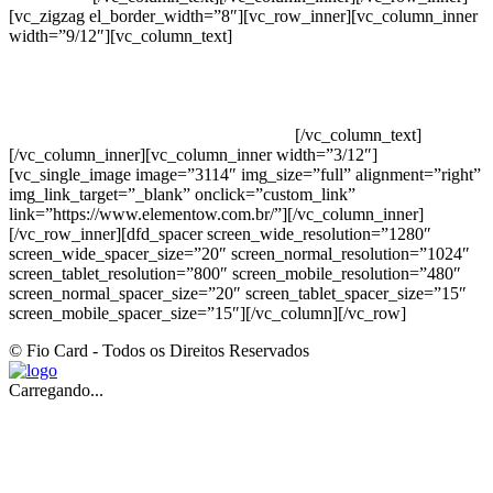
[vc_zigzag el_border_width=”8″][vc_row_inner][vc_column_inner
width=”9/12″][vc_column_text]
ELEMENTO W INDUSTRIA E
COMERCIO DE PRODUTOS DE HIGIENE PESSOAL LTDA –
RUA ANTÔNIA MARTINS LUIZ, 474 – DISTRITO
INDUSTRIAL JOÃO NAREZI – 13.347-404 – INDAIATUBA –
SP – 00.361.769/0001-35 – 353.108. 963.116 –
CLASSIFICAÇÃO FISCAL: 33062000
[/vc_column_text]
[/vc_column_inner][vc_column_inner width=”3/12″]
[vc_single_image image=”3114″ img_size=”full” alignment=”right”
img_link_target=”_blank” onclick=”custom_link”
link=”https://www.elementow.com.br/”][/vc_column_inner]
[/vc_row_inner][dfd_spacer screen_wide_resolution=”1280″
screen_wide_spacer_size=”20″ screen_normal_resolution=”1024″
screen_tablet_resolution=”800″ screen_mobile_resolution=”480″
screen_normal_spacer_size=”20″ screen_tablet_spacer_size=”15″
screen_mobile_spacer_size=”15″][/vc_column][/vc_row]
© Fio Card - Todos os Direitos Reservados
Carregando...