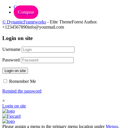
Carrinho
Comprar
© DynamicFrameworks
- Elite ThemeForest Author.
+1234567890
info@yourmail.com
Login on site
Username
Password
Login on site
Remember Me
Remind the password
×
Login on site
Please assign a menu to the primary menu location under
Menus
.