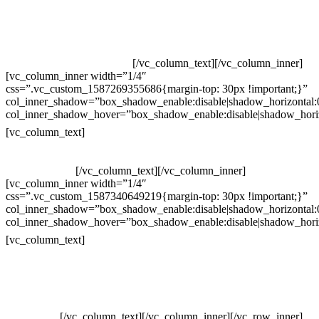
Televendas: (19) 3936-4011
Televendas: (19) 3936-4004
Whatsapp: (19) 97147-3457
Whatsapp: (19) 99832-9405
Whatsapp: (19) 99854-3749
[/vc_column_text][/vc_column_inner]
[vc_column_inner width=”1/4″
css=”.vc_custom_1587269355686{margin-top: 30px !important;}”
col_inner_shadow=”box_shadow_enable:disable|shadow_horizontal
col_inner_shadow_hover=”box_shadow_enable:disable|shadow_hori
Horário de atendimento:
[vc_column_text]
Segunda à Sexta
Das 09h às 18h
[/vc_column_text][/vc_column_inner]
[vc_column_inner width=”1/4″
css=”.vc_custom_1587340649219{margin-top: 30px !important;}”
col_inner_shadow=”box_shadow_enable:disable|shadow_horizontal
col_inner_shadow_hover=”box_shadow_enable:disable|shadow_hori
Pelo site
[vc_column_text]
Crie ou escolha sua arte
Baixar gabarito
Vendas Corporativas
Elemento W
PowerDent
[/vc_column_text][/vc_column_inner][/vc_row_inner]