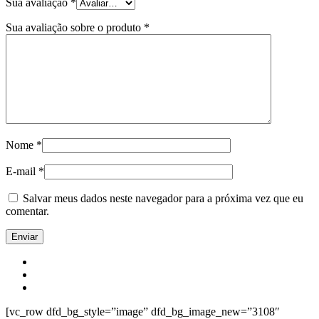
Sua avaliação
*
Sua avaliação sobre o produto
*
Nome
*
E-mail
*
Salvar meus dados neste navegador para a próxima vez que eu
comentar.
[vc_row dfd_bg_style=”image” dfd_bg_image_new=”3108″