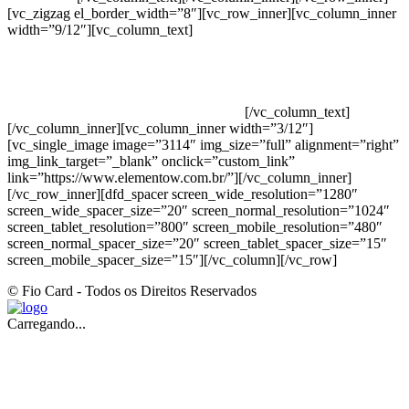
[vc_zigzag el_border_width=”8″][vc_row_inner][vc_column_inner
width=”9/12″][vc_column_text]
ELEMENTO W INDUSTRIA E
COMERCIO DE PRODUTOS DE HIGIENE PESSOAL LTDA –
RUA ANTÔNIA MARTINS LUIZ, 474 – DISTRITO
INDUSTRIAL JOÃO NAREZI – 13.347-404 – INDAIATUBA –
SP – 00.361.769/0001-35 – 353.108. 963.116 –
CLASSIFICAÇÃO FISCAL: 33062000
[/vc_column_text]
[/vc_column_inner][vc_column_inner width=”3/12″]
[vc_single_image image=”3114″ img_size=”full” alignment=”right”
img_link_target=”_blank” onclick=”custom_link”
link=”https://www.elementow.com.br/”][/vc_column_inner]
[/vc_row_inner][dfd_spacer screen_wide_resolution=”1280″
screen_wide_spacer_size=”20″ screen_normal_resolution=”1024″
screen_tablet_resolution=”800″ screen_mobile_resolution=”480″
screen_normal_spacer_size=”20″ screen_tablet_spacer_size=”15″
screen_mobile_spacer_size=”15″][/vc_column][/vc_row]
© Fio Card - Todos os Direitos Reservados
Carregando...