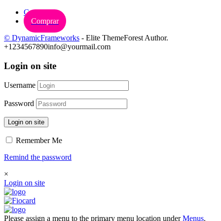
Carrinho
Comprar
© DynamicFrameworks
- Elite ThemeForest Author.
+1234567890
info@yourmail.com
Login on site
Username
Password
Login on site
Remember Me
Remind the password
×
Login on site
Please assign a menu to the primary menu location under
Menus
.