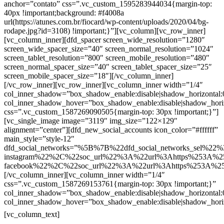
anchor=”contato” css=”.vc_custom_1595283944034{margin-top:
40px !important;background: #f4008a
url(https://atunes.com.br/fiocard/wp-content/uploads/2020/04/bg-
rodape.jpg?id=3108) !important;}”][vc_column][vc_row_inner]
[vc_column_inner][dfd_spacer screen_wide_resolution=”1280″
screen_wide_spacer_size=”40″ screen_normal_resolution=”1024″
screen_tablet_resolution=”800″ screen_mobile_resolution=”480″
screen_normal_spacer_size=”40″ screen_tablet_spacer_size=”25″
screen_mobile_spacer_size=”18″][/vc_column_inner]
[/vc_row_inner][vc_row_inner][vc_column_inner width=”1/4″
col_inner_shadow=”box_shadow_enable:disable|shadow_horizontal
col_inner_shadow_hover=”box_shadow_enable:disable|shadow_hori
css=”.vc_custom_1587269090505{margin-top: 30px !important;}”]
[vc_single_image image=”3119″ img_size=”122×129″
alignment=”center”][dfd_new_social_accounts icon_color=”#ffffff”
main_style=”style-12″
dfd_social_networks=”%5B%7B%22dfd_social_networks_sel%22%
instagram%22%2C%22soc_url%22%3A%22url%3Ahttps%253A%2
facebook%22%2C%22soc_url%22%3A%22url%3Ahttps%253A%2
[/vc_column_inner][vc_column_inner width=”1/4″
css=”.vc_custom_1587269153761{margin-top: 30px !important;}”
col_inner_shadow=”box_shadow_enable:disable|shadow_horizontal
col_inner_shadow_hover=”box_shadow_enable:disable|shadow_hori
Contatos
[vc_column_text]