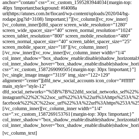
anchor=”contato” css=”.vc_custom_1595283944034{margin-top:
40px !important;background: #f4008a
url(https://atunes.com.br/fiocard/wp-content/uploads/2020/04/bg-
rodape.jpg?id=3108) !important;}”][vc_column][vc_row_inner]
[vc_column_inner][dfd_spacer screen_wide_resolution=”1280″
screen_wide_spacer_size=”40″ screen_normal_resolution=”1024″
screen_tablet_resolution=”800″ screen_mobile_resolution=”480″
screen_normal_spacer_size=”40″ screen_tablet_spacer_size=”25″
screen_mobile_spacer_size=”18″][/vc_column_inner]
[/vc_row_inner][vc_row_inner][vc_column_inner width=”1/4″
col_inner_shadow=”box_shadow_enable:disable|shadow_horizontal
col_inner_shadow_hover=”box_shadow_enable:disable|shadow_hori
css=”.vc_custom_1587269090505{margin-top: 30px !important;}”]
[vc_single_image image=”3119″ img_size=”122×129″
alignment=”center”][dfd_new_social_accounts icon_color=”#ffffff”
main_style=”style-12″
dfd_social_networks=”%5B%7B%22dfd_social_networks_sel%22%
instagram%22%2C%22soc_url%22%3A%22url%3Ahttps%253A%2
facebook%22%2C%22soc_url%22%3A%22url%3Ahttps%253A%2
[/vc_column_inner][vc_column_inner width=”1/4″
css=”.vc_custom_1587269153761{margin-top: 30px !important;}”
col_inner_shadow=”box_shadow_enable:disable|shadow_horizontal
col_inner_shadow_hover=”box_shadow_enable:disable|shadow_hori
Contatos
[vc_column_text]