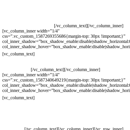
Televendas: (19) 3936-4011
Televendas: (19) 3936-4004
Whatsapp: (19) 97147-3457
Whatsapp: (19) 99832-9405
Whatsapp: (19) 99854-3749
[/vc_column_text][/vc_column_inner]
[vc_column_inner width=”1/4″
css=”.vc_custom_1587269355686{margin-top: 30px !important;}”
col_inner_shadow=”box_shadow_enable:disable|shadow_horizontal
col_inner_shadow_hover=”box_shadow_enable:disable|shadow_hori
Horário de atendimento:
[vc_column_text]
Segunda à Sexta
Das 09h às 18h
[/vc_column_text][/vc_column_inner]
[vc_column_inner width=”1/4″
css=”.vc_custom_1587340649219{margin-top: 30px !important;}”
col_inner_shadow=”box_shadow_enable:disable|shadow_horizontal
col_inner_shadow_hover=”box_shadow_enable:disable|shadow_hori
Pelo site
[vc_column_text]
Crie ou escolha sua arte
Baixar gabarito
Vendas Corporativas
Elemento W
PowerDent
[/vc_column_text][/vc_column_inner][/vc_row_inner]