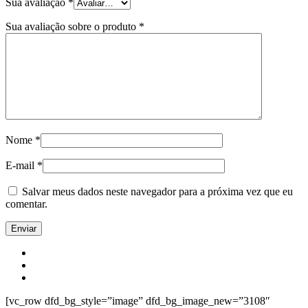
Sua avaliação
*
Sua avaliação sobre o produto
*
Nome
*
E-mail
*
Salvar meus dados neste navegador para a próxima vez que eu
comentar.
[vc_row dfd_bg_style=”image” dfd_bg_image_new=”3108″