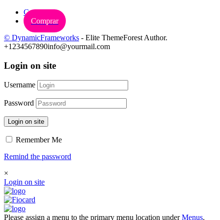
Carrinho
Comprar
© DynamicFrameworks
- Elite ThemeForest Author.
+1234567890
info@yourmail.com
Login on site
Username
Password
Login on site
Remember Me
Remind the password
×
Login on site
Please assign a menu to the primary menu location under
Menus
.