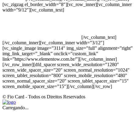
[vc_zigzag el_border_width=”8″][vc_row_inner][vc_column_inner
width=”9/12″][vc_column_text]
ELEMENTO W INDUSTRIA E
COMERCIO DE PRODUTOS DE HIGIENE PESSOAL LTDA –
RUA ANTÔNIA MARTINS LUIZ, 474 – DISTRITO
INDUSTRIAL JOÃO NAREZI – 13.347-404 – INDAIATUBA –
SP – 00.361.769/0001-35 – 353.108. 963.116 –
CLASSIFICAÇÃO FISCAL: 33062000
[/vc_column_text]
[/vc_column_inner][vc_column_inner width=”3/12″]
[vc_single_image image=”3114″ img_size=”full” alignment=”right”
img_link_target=”_blank” onclick=”custom_link”
link=”https://www.elementow.com.br/”][/vc_column_inner]
[/vc_row_inner][dfd_spacer screen_wide_resolution=”1280″
screen_wide_spacer_size=”20″ screen_normal_resolution=”1024″
screen_tablet_resolution=”800″ screen_mobile_resolution=”480″
screen_normal_spacer_size=”20″ screen_tablet_spacer_size=”15″
screen_mobile_spacer_size=”15″][/vc_column][/vc_row]
© Fio Card - Todos os Direitos Reservados
Carregando...