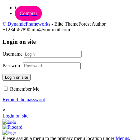
Carrinho
Comprar
© DynamicFrameworks
- Elite ThemeForest Author.
+1234567890
info@yourmail.com
Login on site
Username
Password
Login on site
Remember Me
Remind the password
×
Login on site
Please assign a menu to the primary menu location under
Menus
.