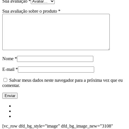
Sua avaliação
*
Sua avaliação sobre o produto
*
Nome
*
E-mail
*
Salvar meus dados neste navegador para a próxima vez que eu
comentar.
[vc_row dfd_bg_style=”image” dfd_bg_image_new=”3108″