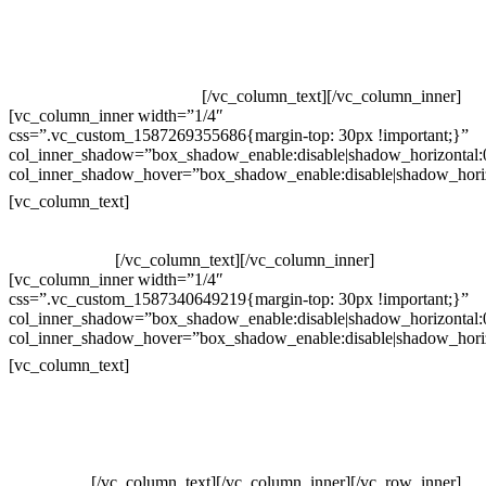
Televendas: (19) 3936-4011
Televendas: (19) 3936-4004
Whatsapp: (19) 97147-3457
Whatsapp: (19) 99832-9405
Whatsapp: (19) 99854-3749
[/vc_column_text][/vc_column_inner]
[vc_column_inner width=”1/4″
css=”.vc_custom_1587269355686{margin-top: 30px !important;}”
col_inner_shadow=”box_shadow_enable:disable|shadow_horizontal
col_inner_shadow_hover=”box_shadow_enable:disable|shadow_hori
Horário de atendimento:
[vc_column_text]
Segunda à Sexta
Das 09h às 18h
[/vc_column_text][/vc_column_inner]
[vc_column_inner width=”1/4″
css=”.vc_custom_1587340649219{margin-top: 30px !important;}”
col_inner_shadow=”box_shadow_enable:disable|shadow_horizontal
col_inner_shadow_hover=”box_shadow_enable:disable|shadow_hori
Pelo site
[vc_column_text]
Crie ou escolha sua arte
Baixar gabarito
Vendas Corporativas
Elemento W
PowerDent
[/vc_column_text][/vc_column_inner][/vc_row_inner]