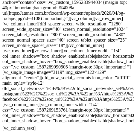
anchor=”contato” css=”.vc_custom_1595283944034{margin-top:
40px !important;background: #f4008a
url(https://atunes.com.br/fiocard/wp-content/uploads/2020/04/bg-
rodape.jpg?id=3108) !important;}”][vc_column][vc_row_inner]
[vc_column_inner][dfd_spacer screen_wide_resolution=”1280″
screen_wide_spacer_size=”40″ screen_normal_resolution=”1024″
screen_tablet_resolution=”800″ screen_mobile_resolution=”480″
screen_normal_spacer_size=”40″ screen_tablet_spacer_size=”25″
screen_mobile_spacer_size=”18″][/vc_column_inner]
[/vc_row_inner][vc_row_inner][vc_column_inner width=”1/4″
col_inner_shadow=”box_shadow_enable:disable|shadow_horizontal
col_inner_shadow_hover=”box_shadow_enable:disable|shadow_hori
css=”.vc_custom_1587269090505{margin-top: 30px !important;}”]
[vc_single_image image=”3119″ img_size=”122×129″
alignment=”center”][dfd_new_social_accounts icon_color=”#ffffff”
main_style=”style-12″
dfd_social_networks=”%5B%7B%22dfd_social_networks_sel%22%
instagram%22%2C%22soc_url%22%3A%22url%3Ahttps%253A%2
facebook%22%2C%22soc_url%22%3A%22url%3Ahttps%253A%2
[/vc_column_inner][vc_column_inner width=”1/4″
css=”.vc_custom_1587269153761{margin-top: 30px !important;}”
col_inner_shadow=”box_shadow_enable:disable|shadow_horizontal
col_inner_shadow_hover=”box_shadow_enable:disable|shadow_hori
Contatos
[vc_column_text]