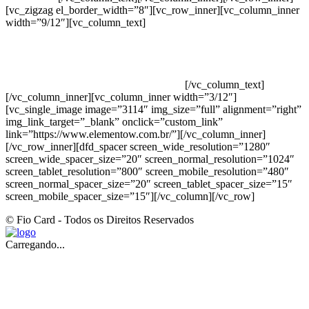
[vc_zigzag el_border_width=”8″][vc_row_inner][vc_column_inner
width=”9/12″][vc_column_text]
ELEMENTO W INDUSTRIA E
COMERCIO DE PRODUTOS DE HIGIENE PESSOAL LTDA –
RUA ANTÔNIA MARTINS LUIZ, 474 – DISTRITO
INDUSTRIAL JOÃO NAREZI – 13.347-404 – INDAIATUBA –
SP – 00.361.769/0001-35 – 353.108. 963.116 –
CLASSIFICAÇÃO FISCAL: 33062000
[/vc_column_text]
[/vc_column_inner][vc_column_inner width=”3/12″]
[vc_single_image image=”3114″ img_size=”full” alignment=”right”
img_link_target=”_blank” onclick=”custom_link”
link=”https://www.elementow.com.br/”][/vc_column_inner]
[/vc_row_inner][dfd_spacer screen_wide_resolution=”1280″
screen_wide_spacer_size=”20″ screen_normal_resolution=”1024″
screen_tablet_resolution=”800″ screen_mobile_resolution=”480″
screen_normal_spacer_size=”20″ screen_tablet_spacer_size=”15″
screen_mobile_spacer_size=”15″][/vc_column][/vc_row]
© Fio Card - Todos os Direitos Reservados
Carregando...