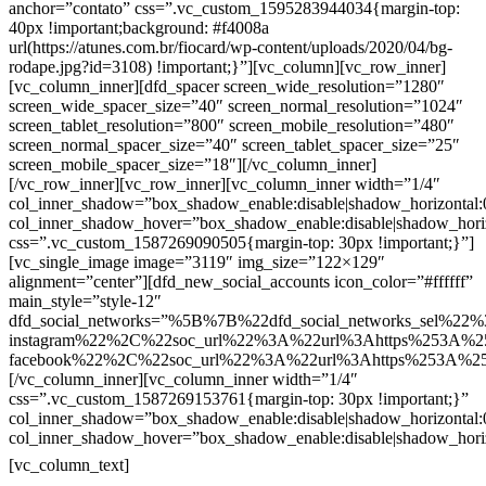
anchor=”contato” css=”.vc_custom_1595283944034{margin-top:
40px !important;background: #f4008a
url(https://atunes.com.br/fiocard/wp-content/uploads/2020/04/bg-
rodape.jpg?id=3108) !important;}”][vc_column][vc_row_inner]
[vc_column_inner][dfd_spacer screen_wide_resolution=”1280″
screen_wide_spacer_size=”40″ screen_normal_resolution=”1024″
screen_tablet_resolution=”800″ screen_mobile_resolution=”480″
screen_normal_spacer_size=”40″ screen_tablet_spacer_size=”25″
screen_mobile_spacer_size=”18″][/vc_column_inner]
[/vc_row_inner][vc_row_inner][vc_column_inner width=”1/4″
col_inner_shadow=”box_shadow_enable:disable|shadow_horizontal
col_inner_shadow_hover=”box_shadow_enable:disable|shadow_hori
css=”.vc_custom_1587269090505{margin-top: 30px !important;}”]
[vc_single_image image=”3119″ img_size=”122×129″
alignment=”center”][dfd_new_social_accounts icon_color=”#ffffff”
main_style=”style-12″
dfd_social_networks=”%5B%7B%22dfd_social_networks_sel%22%
instagram%22%2C%22soc_url%22%3A%22url%3Ahttps%253A%2
facebook%22%2C%22soc_url%22%3A%22url%3Ahttps%253A%2
[/vc_column_inner][vc_column_inner width=”1/4″
css=”.vc_custom_1587269153761{margin-top: 30px !important;}”
col_inner_shadow=”box_shadow_enable:disable|shadow_horizontal
col_inner_shadow_hover=”box_shadow_enable:disable|shadow_hori
Contatos
[vc_column_text]