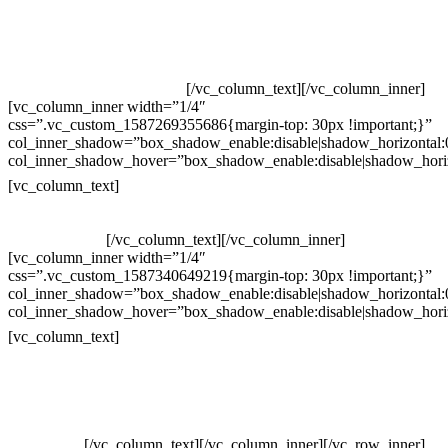
Televendas: (19) 3936-4011
Televendas: (19) 3936-4004
Whatsapp: (19) 97147-3457
Whatsapp: (19) 99832-9405
Whatsapp: (19) 99854-3749
[/vc_column_text][/vc_column_inner]
[vc_column_inner width=”1/4″
css=”.vc_custom_1587269355686{margin-top: 30px !important;}”
col_inner_shadow=”box_shadow_enable:disable|shadow_horizontal
col_inner_shadow_hover=”box_shadow_enable:disable|shadow_hori
Horário de atendimento:
[vc_column_text]
Segunda à Sexta
Das 09h às 18h
[/vc_column_text][/vc_column_inner]
[vc_column_inner width=”1/4″
css=”.vc_custom_1587340649219{margin-top: 30px !important;}”
col_inner_shadow=”box_shadow_enable:disable|shadow_horizontal
col_inner_shadow_hover=”box_shadow_enable:disable|shadow_hori
Pelo site
[vc_column_text]
Crie ou escolha sua arte
Baixar gabarito
Vendas Corporativas
Elemento W
PowerDent
[/vc_column_text][/vc_column_inner][/vc_row_inner]