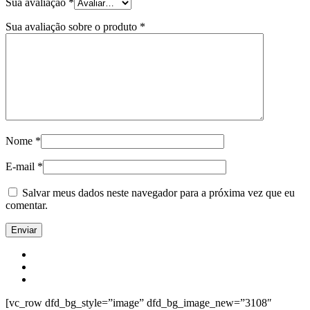
Sua avaliação
*
Sua avaliação sobre o produto
*
Nome
*
E-mail
*
Salvar meus dados neste navegador para a próxima vez que eu
comentar.
[vc_row dfd_bg_style=”image” dfd_bg_image_new=”3108″