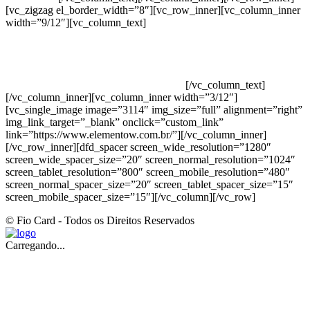
[vc_zigzag el_border_width=”8″][vc_row_inner][vc_column_inner
width=”9/12″][vc_column_text]
ELEMENTO W INDUSTRIA E
COMERCIO DE PRODUTOS DE HIGIENE PESSOAL LTDA –
RUA ANTÔNIA MARTINS LUIZ, 474 – DISTRITO
INDUSTRIAL JOÃO NAREZI – 13.347-404 – INDAIATUBA –
SP – 00.361.769/0001-35 – 353.108. 963.116 –
CLASSIFICAÇÃO FISCAL: 33062000
[/vc_column_text]
[/vc_column_inner][vc_column_inner width=”3/12″]
[vc_single_image image=”3114″ img_size=”full” alignment=”right”
img_link_target=”_blank” onclick=”custom_link”
link=”https://www.elementow.com.br/”][/vc_column_inner]
[/vc_row_inner][dfd_spacer screen_wide_resolution=”1280″
screen_wide_spacer_size=”20″ screen_normal_resolution=”1024″
screen_tablet_resolution=”800″ screen_mobile_resolution=”480″
screen_normal_spacer_size=”20″ screen_tablet_spacer_size=”15″
screen_mobile_spacer_size=”15″][/vc_column][/vc_row]
© Fio Card - Todos os Direitos Reservados
Carregando...