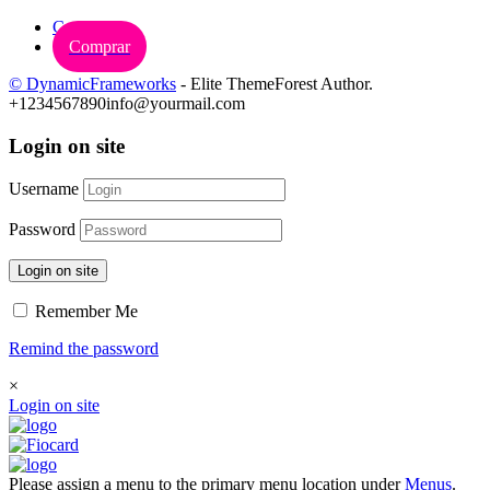
Carrinho
Comprar
© DynamicFrameworks
- Elite ThemeForest Author.
+1234567890
info@yourmail.com
Login on site
Username
Password
Login on site
Remember Me
Remind the password
×
Login on site
Please assign a menu to the primary menu location under
Menus
.