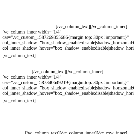
Televendas: (19) 3936-4011
Televendas: (19) 3936-4004
Whatsapp: (19) 97147-3457
Whatsapp: (19) 99832-9405
Whatsapp: (19) 99854-3749
[/vc_column_text][/vc_column_inner]
[vc_column_inner width=”1/4″
css=”.vc_custom_1587269355686{margin-top: 30px !important;}”
col_inner_shadow=”box_shadow_enable:disable|shadow_horizontal
col_inner_shadow_hover=”box_shadow_enable:disable|shadow_hori
Horário de atendimento:
[vc_column_text]
Segunda à Sexta
Das 09h às 18h
[/vc_column_text][/vc_column_inner]
[vc_column_inner width=”1/4″
css=”.vc_custom_1587340649219{margin-top: 30px !important;}”
col_inner_shadow=”box_shadow_enable:disable|shadow_horizontal
col_inner_shadow_hover=”box_shadow_enable:disable|shadow_hori
Pelo site
[vc_column_text]
Crie ou escolha sua arte
Baixar gabarito
Vendas Corporativas
Elemento W
PowerDent
[/vc_column_text][/vc_column_inner][/vc_row_inner]