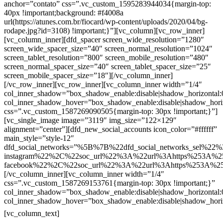
anchor=”contato” css=”.vc_custom_1595283944034{margin-top:
40px !important;background: #f4008a
url(https://atunes.com.br/fiocard/wp-content/uploads/2020/04/bg-
rodape.jpg?id=3108) !important;}”][vc_column][vc_row_inner]
[vc_column_inner][dfd_spacer screen_wide_resolution=”1280″
screen_wide_spacer_size=”40″ screen_normal_resolution=”1024″
screen_tablet_resolution=”800″ screen_mobile_resolution=”480″
screen_normal_spacer_size=”40″ screen_tablet_spacer_size=”25″
screen_mobile_spacer_size=”18″][/vc_column_inner]
[/vc_row_inner][vc_row_inner][vc_column_inner width=”1/4″
col_inner_shadow=”box_shadow_enable:disable|shadow_horizontal
col_inner_shadow_hover=”box_shadow_enable:disable|shadow_hori
css=”.vc_custom_1587269090505{margin-top: 30px !important;}”]
[vc_single_image image=”3119″ img_size=”122×129″
alignment=”center”][dfd_new_social_accounts icon_color=”#ffffff”
main_style=”style-12″
dfd_social_networks=”%5B%7B%22dfd_social_networks_sel%22%
instagram%22%2C%22soc_url%22%3A%22url%3Ahttps%253A%2
facebook%22%2C%22soc_url%22%3A%22url%3Ahttps%253A%2
[/vc_column_inner][vc_column_inner width=”1/4″
css=”.vc_custom_1587269153761{margin-top: 30px !important;}”
col_inner_shadow=”box_shadow_enable:disable|shadow_horizontal
col_inner_shadow_hover=”box_shadow_enable:disable|shadow_hori
Contatos
[vc_column_text]