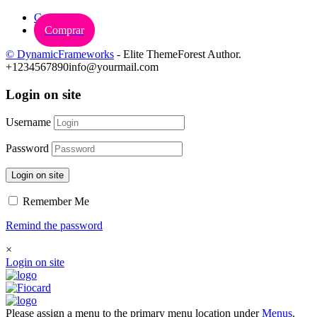
Carrinho
Comprar
© DynamicFrameworks
- Elite ThemeForest Author.
+1234567890
info@yourmail.com
Login on site
Username
Password
Login on site
Remember Me
Remind the password
×
Login on site
Please assign a menu to the primary menu location under
Menus
.