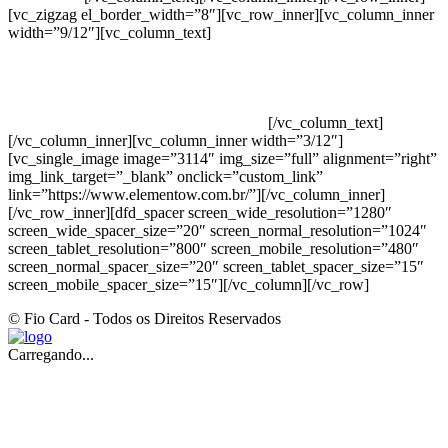
[vc_zigzag el_border_width=”8″][vc_row_inner][vc_column_inner
width=”9/12″][vc_column_text]
ELEMENTO W INDUSTRIA E
COMERCIO DE PRODUTOS DE HIGIENE PESSOAL LTDA –
RUA ANTÔNIA MARTINS LUIZ, 474 – DISTRITO
INDUSTRIAL JOÃO NAREZI – 13.347-404 – INDAIATUBA –
SP – 00.361.769/0001-35 – 353.108. 963.116 –
CLASSIFICAÇÃO FISCAL: 33062000
[/vc_column_text]
[/vc_column_inner][vc_column_inner width=”3/12″]
[vc_single_image image=”3114″ img_size=”full” alignment=”right”
img_link_target=”_blank” onclick=”custom_link”
link=”https://www.elementow.com.br/”][/vc_column_inner]
[/vc_row_inner][dfd_spacer screen_wide_resolution=”1280″
screen_wide_spacer_size=”20″ screen_normal_resolution=”1024″
screen_tablet_resolution=”800″ screen_mobile_resolution=”480″
screen_normal_spacer_size=”20″ screen_tablet_spacer_size=”15″
screen_mobile_spacer_size=”15″][/vc_column][/vc_row]
© Fio Card - Todos os Direitos Reservados
Carregando...