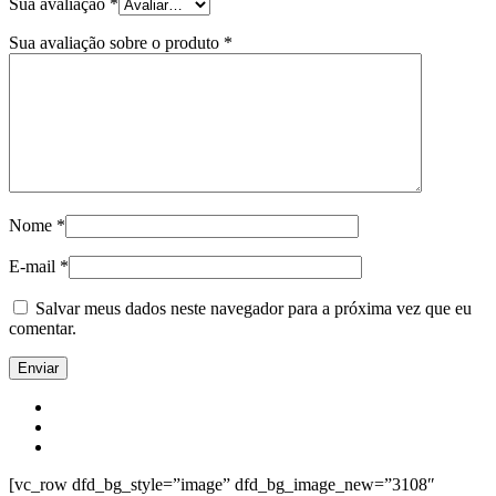
Sua avaliação
*
Sua avaliação sobre o produto
*
Nome
*
E-mail
*
Salvar meus dados neste navegador para a próxima vez que eu
comentar.
[vc_row dfd_bg_style=”image” dfd_bg_image_new=”3108″