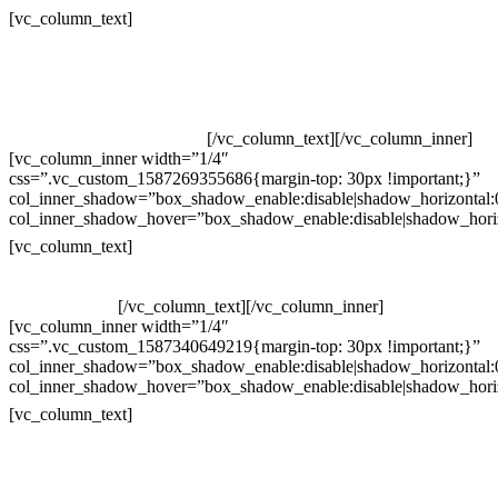
Contatos
[vc_column_text]
Televendas: (19) 3936-4011
Televendas: (19) 3936-4004
Whatsapp: (19) 97147-3457
Whatsapp: (19) 99832-9405
Whatsapp: (19) 99854-3749
[/vc_column_text][/vc_column_inner]
[vc_column_inner width=”1/4″
css=”.vc_custom_1587269355686{margin-top: 30px !important;}”
col_inner_shadow=”box_shadow_enable:disable|shadow_horizontal
col_inner_shadow_hover=”box_shadow_enable:disable|shadow_hori
Horário de atendimento:
[vc_column_text]
Segunda à Sexta
Das 09h às 18h
[/vc_column_text][/vc_column_inner]
[vc_column_inner width=”1/4″
css=”.vc_custom_1587340649219{margin-top: 30px !important;}”
col_inner_shadow=”box_shadow_enable:disable|shadow_horizontal
col_inner_shadow_hover=”box_shadow_enable:disable|shadow_hori
Pelo site
[vc_column_text]
Crie ou escolha sua arte
Baixar gabarito
Vendas Corporativas