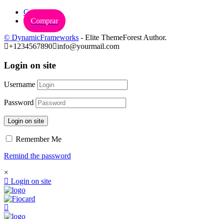
Carrinho
Comprar
© DynamicFrameworks
- Elite ThemeForest Author.
+1234567890
info@yourmail.com
Login on site
Username
Password
Login on site
Remember Me
Remind the password
×
Login on site