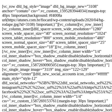
[vc_row dfd_bg_style=”image” dfd_bg_image_new=”3108″
anchor=”contato” css=”.vc_custom_1595283944034{margin-top:
40px !important;background: #f4008a
url(https://atunes.com.br/fiocard/wp-content/uploads/2020/04/bg-
rodape.jpg?id=3108) !important;}”][vc_column][vc_row_inner]
[vc_column_inner][dfd_spacer screen_wide_resolution=”1280″
screen_wide_spacer_size=”40″ screen_normal_resolution=”1024″
screen_tablet_resolution=”800″ screen_mobile_resolution=”480″
screen_normal_spacer_size=”40″ screen_tablet_spacer_size=”25″
screen_mobile_spacer_size=”18″][/vc_column_inner]
[/vc_row_inner][vc_row_inner][vc_column_inner width=”1/4″
col_inner_shadow=”box_shadow_enable:disable|shadow_horizontal
col_inner_shadow_hover=”box_shadow_enable:disable|shadow_hori
css=”.vc_custom_1587269090505{margin-top: 30px !important;}”]
[vc_single_image image=”3119″ img_size=”122×129″
alignment=”center”][dfd_new_social_accounts icon_color=”#ffffff”
main_style=”style-12″
dfd_social_networks=”%5B%7B%22dfd_social_networks_sel%22%
instagram%22%2C%22soc_url%22%3A%22url%3Ahttps%253A%2
facebook%22%2C%22soc_url%22%3A%22url%3Ahttps%253A%2
[/vc_column_inner][vc_column_inner width=”1/4″
css=”.vc_custom_1587269153761{margin-top: 30px !important;}”
col_inner_shadow=”box_shadow_enable:disable|shadow_horizontal
col_inner_shadow_hover=”box_shadow_enable:disable|shadow_hori