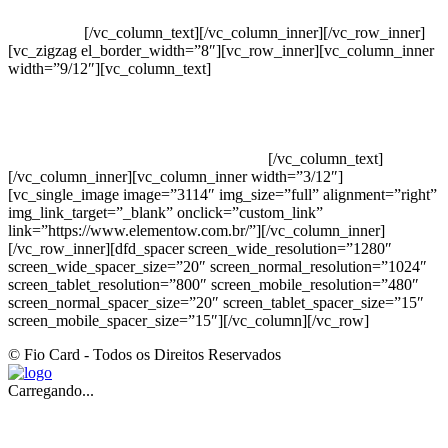
Elemento W
PowerDent
[/vc_column_text][/vc_column_inner][/vc_row_inner]
[vc_zigzag el_border_width=”8″][vc_row_inner][vc_column_inner
width=”9/12″][vc_column_text]
ELEMENTO W INDUSTRIA E
COMERCIO DE PRODUTOS DE HIGIENE PESSOAL LTDA –
RUA ANTÔNIA MARTINS LUIZ, 474 – DISTRITO
INDUSTRIAL JOÃO NAREZI – 13.347-404 – INDAIATUBA –
SP – 00.361.769/0001-35 – 353.108. 963.116 –
CLASSIFICAÇÃO FISCAL: 33062000
[/vc_column_text]
[/vc_column_inner][vc_column_inner width=”3/12″]
[vc_single_image image=”3114″ img_size=”full” alignment=”right”
img_link_target=”_blank” onclick=”custom_link”
link=”https://www.elementow.com.br/”][/vc_column_inner]
[/vc_row_inner][dfd_spacer screen_wide_resolution=”1280″
screen_wide_spacer_size=”20″ screen_normal_resolution=”1024″
screen_tablet_resolution=”800″ screen_mobile_resolution=”480″
screen_normal_spacer_size=”20″ screen_tablet_spacer_size=”15″
screen_mobile_spacer_size=”15″][/vc_column][/vc_row]
© Fio Card - Todos os Direitos Reservados
Carregando...