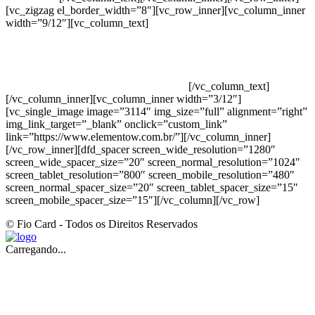
[vc_zigzag el_border_width=”8″][vc_row_inner][vc_column_inner
width=”9/12″][vc_column_text]
ELEMENTO W INDUSTRIA E
COMERCIO DE PRODUTOS DE HIGIENE PESSOAL LTDA –
RUA ANTÔNIA MARTINS LUIZ, 474 – DISTRITO
INDUSTRIAL JOÃO NAREZI – 13.347-404 – INDAIATUBA –
SP – 00.361.769/0001-35 – 353.108. 963.116 –
CLASSIFICAÇÃO FISCAL: 33062000
[/vc_column_text]
[/vc_column_inner][vc_column_inner width=”3/12″]
[vc_single_image image=”3114″ img_size=”full” alignment=”right”
img_link_target=”_blank” onclick=”custom_link”
link=”https://www.elementow.com.br/”][/vc_column_inner]
[/vc_row_inner][dfd_spacer screen_wide_resolution=”1280″
screen_wide_spacer_size=”20″ screen_normal_resolution=”1024″
screen_tablet_resolution=”800″ screen_mobile_resolution=”480″
screen_normal_spacer_size=”20″ screen_tablet_spacer_size=”15″
screen_mobile_spacer_size=”15″][/vc_column][/vc_row]
© Fio Card - Todos os Direitos Reservados
Carregando...