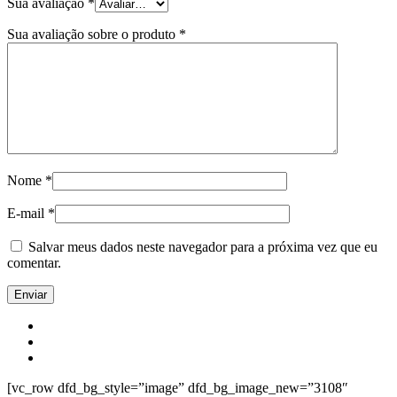
Sua avaliação
*
Sua avaliação sobre o produto
*
Nome
*
E-mail
*
Salvar meus dados neste navegador para a próxima vez que eu
comentar.
[vc_row dfd_bg_style=”image” dfd_bg_image_new=”3108″