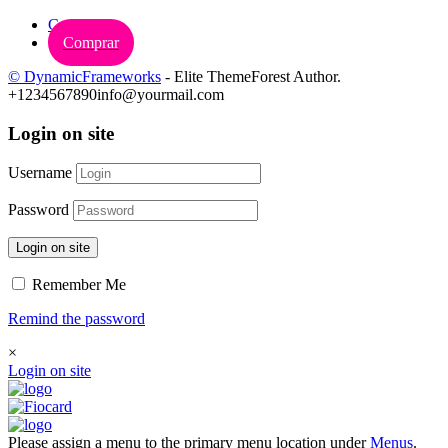
Carrinho
Comprar
© DynamicFrameworks
- Elite ThemeForest Author.
+1234567890
info@yourmail.com
Login on site
Username
Password
Login on site
Remember Me
Remind the password
×
Login on site
Please assign a menu to the primary menu location under
Menus
.