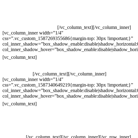
Televendas: (19) 3936-4011
Televendas: (19) 3936-4004
Whatsapp: (19) 97147-3457
Whatsapp: (19) 99832-9405
Whatsapp: (19) 99854-3749
[/vc_column_text][/vc_column_inner]
[vc_column_inner width=”1/4″
css=”.vc_custom_1587269355686{margin-top: 30px !important;}”
col_inner_shadow=”box_shadow_enable:disable|shadow_horizontal
col_inner_shadow_hover=”box_shadow_enable:disable|shadow_hori
Horário de atendimento:
[vc_column_text]
Segunda à Sexta
Das 09h às 18h
[/vc_column_text][/vc_column_inner]
[vc_column_inner width=”1/4″
css=”.vc_custom_1587340649219{margin-top: 30px !important;}”
col_inner_shadow=”box_shadow_enable:disable|shadow_horizontal
col_inner_shadow_hover=”box_shadow_enable:disable|shadow_hori
Pelo site
[vc_column_text]
Crie ou escolha sua arte
Baixar gabarito
Vendas Corporativas
Elemento W
PowerDent
[/vc_column_text][/vc_column_inner][/vc_row_inner]