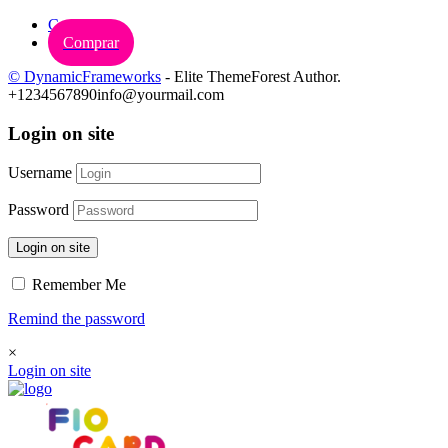
Carrinho
Comprar
© DynamicFrameworks
- Elite ThemeForest Author.
+1234567890
info@yourmail.com
Login on site
Username
Password
Login on site
Remember Me
Remind the password
×
Login on site