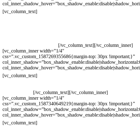
col_inner_shadow_hover=”box_shadow_enable:disable|shadow_hori
Contatos
[vc_column_text]
Televendas: (19) 3936-4011
Televendas: (19) 3936-4004
Whatsapp: (19) 97147-3457
Whatsapp: (19) 99832-9405
Whatsapp: (19) 99854-3749
[/vc_column_text][/vc_column_inner]
[vc_column_inner width=”1/4″
css=”.vc_custom_1587269355686{margin-top: 30px !important;}”
col_inner_shadow=”box_shadow_enable:disable|shadow_horizontal
col_inner_shadow_hover=”box_shadow_enable:disable|shadow_hori
Horário de atendimento:
[vc_column_text]
Segunda à Sexta
Das 09h às 18h
[/vc_column_text][/vc_column_inner]
[vc_column_inner width=”1/4″
css=”.vc_custom_1587340649219{margin-top: 30px !important;}”
col_inner_shadow=”box_shadow_enable:disable|shadow_horizontal
col_inner_shadow_hover=”box_shadow_enable:disable|shadow_hori
Pelo site
[vc_column_text]
Crie ou escolha sua arte
Baixar gabarito