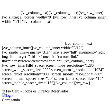
Vendas Corporativas
Elemento W
PowerDent
[/vc_column_text][/vc_column_inner][/vc_row_inner]
[vc_zigzag el_border_width=”8″][vc_row_inner][vc_column_inner
width=”9/12″][vc_column_text]
ELEMENTO W INDUSTRIA E
COMERCIO DE PRODUTOS DE HIGIENE PESSOAL LTDA –
RUA ANTÔNIA MARTINS LUIZ, 474 – DISTRITO
INDUSTRIAL JOÃO NAREZI – 13.347-404 – INDAIATUBA –
SP – 00.361.769/0001-35 – 353.108. 963.116 –
CLASSIFICAÇÃO FISCAL: 33062000
[/vc_column_text]
[/vc_column_inner][vc_column_inner width=”3/12″]
[vc_single_image image=”3114″ img_size=”full” alignment=”right”
img_link_target=”_blank” onclick=”custom_link”
link=”https://www.elementow.com.br/”][/vc_column_inner]
[/vc_row_inner][dfd_spacer screen_wide_resolution=”1280″
screen_wide_spacer_size=”20″ screen_normal_resolution=”1024″
screen_tablet_resolution=”800″ screen_mobile_resolution=”480″
screen_normal_spacer_size=”20″ screen_tablet_spacer_size=”15″
screen_mobile_spacer_size=”15″][/vc_column][/vc_row]
© Fio Card - Todos os Direitos Reservados
Carregando...