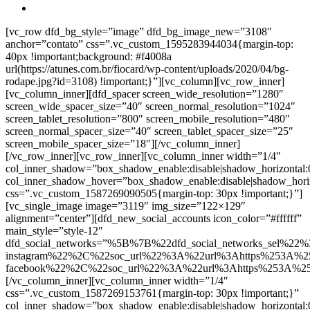
[vc_row dfd_bg_style=”image” dfd_bg_image_new=”3108″
anchor=”contato” css=”.vc_custom_1595283944034{margin-top:
40px !important;background: #f4008a
url(https://atunes.com.br/fiocard/wp-content/uploads/2020/04/bg-
rodape.jpg?id=3108) !important;}”][vc_column][vc_row_inner]
[vc_column_inner][dfd_spacer screen_wide_resolution=”1280″
screen_wide_spacer_size=”40″ screen_normal_resolution=”1024″
screen_tablet_resolution=”800″ screen_mobile_resolution=”480″
screen_normal_spacer_size=”40″ screen_tablet_spacer_size=”25″
screen_mobile_spacer_size=”18″][/vc_column_inner]
[/vc_row_inner][vc_row_inner][vc_column_inner width=”1/4″
col_inner_shadow=”box_shadow_enable:disable|shadow_horizontal
col_inner_shadow_hover=”box_shadow_enable:disable|shadow_hori
css=”.vc_custom_1587269090505{margin-top: 30px !important;}”]
[vc_single_image image=”3119″ img_size=”122×129″
alignment=”center”][dfd_new_social_accounts icon_color=”#ffffff”
main_style=”style-12″
dfd_social_networks=”%5B%7B%22dfd_social_networks_sel%22%
instagram%22%2C%22soc_url%22%3A%22url%3Ahttps%253A%2
facebook%22%2C%22soc_url%22%3A%22url%3Ahttps%253A%2
[/vc_column_inner][vc_column_inner width=”1/4″
css=”.vc_custom_1587269153761{margin-top: 30px !important;}”
col_inner_shadow=”box_shadow_enable:disable|shadow_horizontal