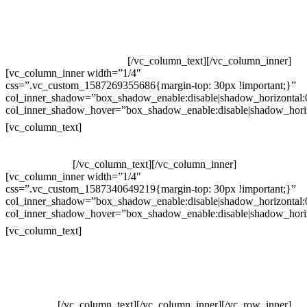
Televendas: (19) 3936-4011
Televendas: (19) 3936-4004
Whatsapp: (19) 97147-3457
Whatsapp: (19) 99832-9405
Whatsapp: (19) 99854-3749
[/vc_column_text][/vc_column_inner]
[vc_column_inner width=”1/4″
css=”.vc_custom_1587269355686{margin-top: 30px !important;}”
col_inner_shadow=”box_shadow_enable:disable|shadow_horizontal
col_inner_shadow_hover=”box_shadow_enable:disable|shadow_hori
Horário de atendimento:
[vc_column_text]
Segunda à Sexta
Das 09h às 18h
[/vc_column_text][/vc_column_inner]
[vc_column_inner width=”1/4″
css=”.vc_custom_1587340649219{margin-top: 30px !important;}”
col_inner_shadow=”box_shadow_enable:disable|shadow_horizontal
col_inner_shadow_hover=”box_shadow_enable:disable|shadow_hori
Pelo site
[vc_column_text]
Crie ou escolha sua arte
Baixar gabarito
Vendas Corporativas
Elemento W
PowerDent
[/vc_column_text][/vc_column_inner][/vc_row_inner]