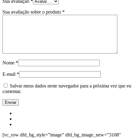
Sua avaliação
*
Sua avaliação sobre o produto
*
Nome
*
E-mail
*
Salvar meus dados neste navegador para a próxima vez que eu
comentar.
[vc_row dfd_bg_style=”image” dfd_bg_image_new=”3108″