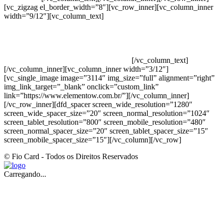
[vc_zigzag el_border_width=”8″][vc_row_inner][vc_column_inner
width=”9/12″][vc_column_text]
ELEMENTO W INDUSTRIA E
COMERCIO DE PRODUTOS DE HIGIENE PESSOAL LTDA –
RUA ANTÔNIA MARTINS LUIZ, 474 – DISTRITO
INDUSTRIAL JOÃO NAREZI – 13.347-404 – INDAIATUBA –
SP – 00.361.769/0001-35 – 353.108. 963.116 –
CLASSIFICAÇÃO FISCAL: 33062000
[/vc_column_text]
[/vc_column_inner][vc_column_inner width=”3/12″]
[vc_single_image image=”3114″ img_size=”full” alignment=”right”
img_link_target=”_blank” onclick=”custom_link”
link=”https://www.elementow.com.br/”][/vc_column_inner]
[/vc_row_inner][dfd_spacer screen_wide_resolution=”1280″
screen_wide_spacer_size=”20″ screen_normal_resolution=”1024″
screen_tablet_resolution=”800″ screen_mobile_resolution=”480″
screen_normal_spacer_size=”20″ screen_tablet_spacer_size=”15″
screen_mobile_spacer_size=”15″][/vc_column][/vc_row]
© Fio Card - Todos os Direitos Reservados
Carregando...