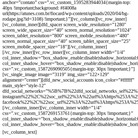
anchor=”contato” css=”.vc_custom_1595283944034{margin-top:
40px !important;background: #f4008a
url(https://atunes.com.br/fiocard/wp-content/uploads/2020/04/bg-
rodape.jpg?id=3108) !important;}”][vc_column][vc_row_inner]
[vc_column_inner][dfd_spacer screen_wide_resolution=”1280″
screen_wide_spacer_size=”40″ screen_normal_resolution=”1024″
screen_tablet_resolution=”800″ screen_mobile_resolution=”480″
screen_normal_spacer_size=”40″ screen_tablet_spacer_size=”25″
screen_mobile_spacer_size=”18″][/vc_column_inner]
[/vc_row_inner][vc_row_inner][vc_column_inner width=”1/4″
col_inner_shadow=”box_shadow_enable:disable|shadow_horizontal
col_inner_shadow_hover=”box_shadow_enable:disable|shadow_hori
css=”.vc_custom_1587269090505{margin-top: 30px !important;}”]
[vc_single_image image=”3119″ img_size=”122×129″
alignment=”center”][dfd_new_social_accounts icon_color=”#ffffff”
main_style=”style-12″
dfd_social_networks=”%5B%7B%22dfd_social_networks_sel%22%
instagram%22%2C%22soc_url%22%3A%22url%3Ahttps%253A%2
facebook%22%2C%22soc_url%22%3A%22url%3Ahttps%253A%2
[/vc_column_inner][vc_column_inner width=”1/4″
css=”.vc_custom_1587269153761{margin-top: 30px !important;}”
col_inner_shadow=”box_shadow_enable:disable|shadow_horizontal
col_inner_shadow_hover=”box_shadow_enable:disable|shadow_hori
Contatos
[vc_column_text]