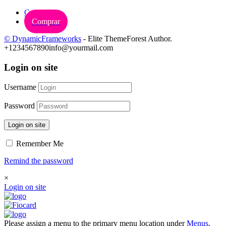
Carrinho
Comprar
© DynamicFrameworks
- Elite ThemeForest Author.
+1234567890
info@yourmail.com
Login on site
Username
Password
Login on site
Remember Me
Remind the password
×
Login on site
Please assign a menu to the primary menu location under
Menus
.