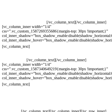
Televendas: (19) 3936-4011
Televendas: (19) 3936-4004
Whatsapp: (19) 97147-3457
Whatsapp: (19) 99832-9405
Whatsapp: (19) 99854-3749
[/vc_column_text][/vc_column_inner]
[vc_column_inner width=”1/4″
css=”.vc_custom_1587269355686{margin-top: 30px !important;}”
col_inner_shadow=”box_shadow_enable:disable|shadow_horizontal
col_inner_shadow_hover=”box_shadow_enable:disable|shadow_hori
Horário de atendimento:
[vc_column_text]
Segunda à Sexta
Das 09h às 18h
[/vc_column_text][/vc_column_inner]
[vc_column_inner width=”1/4″
css=”.vc_custom_1587340649219{margin-top: 30px !important;}”
col_inner_shadow=”box_shadow_enable:disable|shadow_horizontal
col_inner_shadow_hover=”box_shadow_enable:disable|shadow_hori
Pelo site
[vc_column_text]
Crie ou escolha sua arte
Baixar gabarito
Vendas Corporativas
Elemento W
PowerDent
[/vc_column_text][/vc_column_inner][/vc_row_inner]