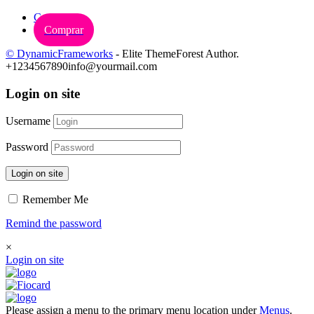
Carrinho
Comprar
© DynamicFrameworks
- Elite ThemeForest Author.
+1234567890
info@yourmail.com
Login on site
Username
Password
Login on site
Remember Me
Remind the password
×
Login on site
Please assign a menu to the primary menu location under
Menus
.