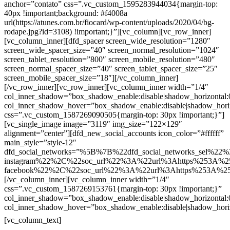
anchor=”contato” css=”.vc_custom_1595283944034{margin-top:
40px !important;background: #f4008a
url(https://atunes.com.br/fiocard/wp-content/uploads/2020/04/bg-
rodape.jpg?id=3108) !important;}”][vc_column][vc_row_inner]
[vc_column_inner][dfd_spacer screen_wide_resolution=”1280″
screen_wide_spacer_size=”40″ screen_normal_resolution=”1024″
screen_tablet_resolution=”800″ screen_mobile_resolution=”480″
screen_normal_spacer_size=”40″ screen_tablet_spacer_size=”25″
screen_mobile_spacer_size=”18″][/vc_column_inner]
[/vc_row_inner][vc_row_inner][vc_column_inner width=”1/4″
col_inner_shadow=”box_shadow_enable:disable|shadow_horizontal
col_inner_shadow_hover=”box_shadow_enable:disable|shadow_hori
css=”.vc_custom_1587269090505{margin-top: 30px !important;}”]
[vc_single_image image=”3119″ img_size=”122×129″
alignment=”center”][dfd_new_social_accounts icon_color=”#ffffff”
main_style=”style-12″
dfd_social_networks=”%5B%7B%22dfd_social_networks_sel%22%
instagram%22%2C%22soc_url%22%3A%22url%3Ahttps%253A%2
facebook%22%2C%22soc_url%22%3A%22url%3Ahttps%253A%2
[/vc_column_inner][vc_column_inner width=”1/4″
css=”.vc_custom_1587269153761{margin-top: 30px !important;}”
col_inner_shadow=”box_shadow_enable:disable|shadow_horizontal
col_inner_shadow_hover=”box_shadow_enable:disable|shadow_hori
Contatos
[vc_column_text]