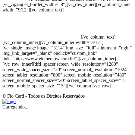
[vc_zigzag el_border_width=”8″][vc_row_inner][vc_column_inner
width=”9/12″][vc_column_text]
ELEMENTO W INDUSTRIA E
COMERCIO DE PRODUTOS DE HIGIENE PESSOAL LTDA –
RUA ANTÔNIA MARTINS LUIZ, 474 – DISTRITO
INDUSTRIAL JOÃO NAREZI – 13.347-404 – INDAIATUBA –
SP – 00.361.769/0001-35 – 353.108. 963.116 –
CLASSIFICAÇÃO FISCAL: 33062000
[/vc_column_text]
[/vc_column_inner][vc_column_inner width=”3/12″]
[vc_single_image image=”3114″ img_size=”full” alignment=”right”
img_link_target=”_blank” onclick=”custom_link”
link=”https://www.elementow.com.br/”][/vc_column_inner]
[/vc_row_inner][dfd_spacer screen_wide_resolution=”1280″
screen_wide_spacer_size=”20″ screen_normal_resolution=”1024″
screen_tablet_resolution=”800″ screen_mobile_resolution=”480″
screen_normal_spacer_size=”20″ screen_tablet_spacer_size=”15″
screen_mobile_spacer_size=”15″][/vc_column][/vc_row]
© Fio Card - Todos os Direitos Reservados
Carregando...