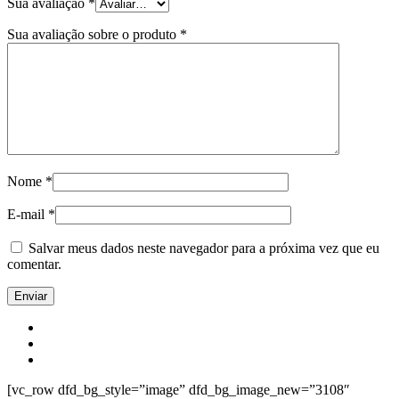
Sua avaliação
*
Sua avaliação sobre o produto
*
Nome
*
E-mail
*
Salvar meus dados neste navegador para a próxima vez que eu
comentar.
[vc_row dfd_bg_style=”image” dfd_bg_image_new=”3108″