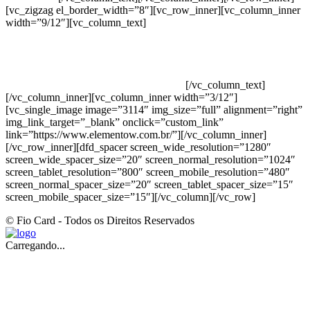
[vc_zigzag el_border_width=”8″][vc_row_inner][vc_column_inner
width=”9/12″][vc_column_text]
ELEMENTO W INDUSTRIA E
COMERCIO DE PRODUTOS DE HIGIENE PESSOAL LTDA –
RUA ANTÔNIA MARTINS LUIZ, 474 – DISTRITO
INDUSTRIAL JOÃO NAREZI – 13.347-404 – INDAIATUBA –
SP – 00.361.769/0001-35 – 353.108. 963.116 –
CLASSIFICAÇÃO FISCAL: 33062000
[/vc_column_text]
[/vc_column_inner][vc_column_inner width=”3/12″]
[vc_single_image image=”3114″ img_size=”full” alignment=”right”
img_link_target=”_blank” onclick=”custom_link”
link=”https://www.elementow.com.br/”][/vc_column_inner]
[/vc_row_inner][dfd_spacer screen_wide_resolution=”1280″
screen_wide_spacer_size=”20″ screen_normal_resolution=”1024″
screen_tablet_resolution=”800″ screen_mobile_resolution=”480″
screen_normal_spacer_size=”20″ screen_tablet_spacer_size=”15″
screen_mobile_spacer_size=”15″][/vc_column][/vc_row]
© Fio Card - Todos os Direitos Reservados
Carregando...