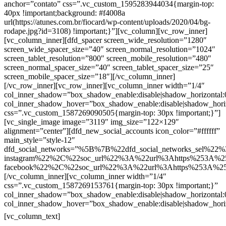
anchor=”contato” css=”.vc_custom_1595283944034{margin-top:
40px !important;background: #f4008a
url(https://atunes.com.br/fiocard/wp-content/uploads/2020/04/bg-
rodape.jpg?id=3108) !important;}”][vc_column][vc_row_inner]
[vc_column_inner][dfd_spacer screen_wide_resolution=”1280″
screen_wide_spacer_size=”40″ screen_normal_resolution=”1024″
screen_tablet_resolution=”800″ screen_mobile_resolution=”480″
screen_normal_spacer_size=”40″ screen_tablet_spacer_size=”25″
screen_mobile_spacer_size=”18″][/vc_column_inner]
[/vc_row_inner][vc_row_inner][vc_column_inner width=”1/4″
col_inner_shadow=”box_shadow_enable:disable|shadow_horizontal
col_inner_shadow_hover=”box_shadow_enable:disable|shadow_hori
css=”.vc_custom_1587269090505{margin-top: 30px !important;}”]
[vc_single_image image=”3119″ img_size=”122×129″
alignment=”center”][dfd_new_social_accounts icon_color=”#ffffff”
main_style=”style-12″
dfd_social_networks=”%5B%7B%22dfd_social_networks_sel%22%
instagram%22%2C%22soc_url%22%3A%22url%3Ahttps%253A%2
facebook%22%2C%22soc_url%22%3A%22url%3Ahttps%253A%2
[/vc_column_inner][vc_column_inner width=”1/4″
css=”.vc_custom_1587269153761{margin-top: 30px !important;}”
col_inner_shadow=”box_shadow_enable:disable|shadow_horizontal
col_inner_shadow_hover=”box_shadow_enable:disable|shadow_hori
Contatos
[vc_column_text]