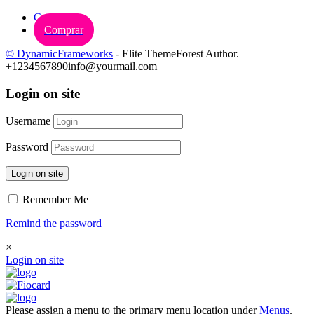
Carrinho
Comprar
© DynamicFrameworks
- Elite ThemeForest Author.
+1234567890
info@yourmail.com
Login on site
Username
Password
Login on site
Remember Me
Remind the password
×
Login on site
Please assign a menu to the primary menu location under
Menus
.