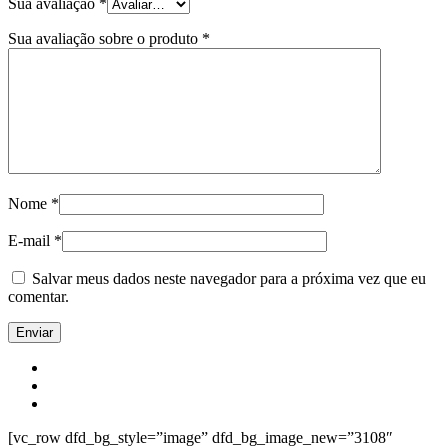
Sua avaliação
*
Sua avaliação sobre o produto
*
Nome
*
E-mail
*
Salvar meus dados neste navegador para a próxima vez que eu
comentar.
[vc_row dfd_bg_style=”image” dfd_bg_image_new=”3108″