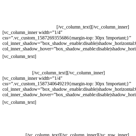
Televendas: (19) 3936-4011
Televendas: (19) 3936-4004
Whatsapp: (19) 97147-3457
Whatsapp: (19) 99832-9405
Whatsapp: (19) 99854-3749
[/vc_column_text][/vc_column_inner]
[vc_column_inner width=”1/4″
css=”.vc_custom_1587269355686{margin-top: 30px !important;}”
col_inner_shadow=”box_shadow_enable:disable|shadow_horizontal
col_inner_shadow_hover=”box_shadow_enable:disable|shadow_hori
Horário de atendimento:
[vc_column_text]
Segunda à Sexta
Das 09h às 18h
[/vc_column_text][/vc_column_inner]
[vc_column_inner width=”1/4″
css=”.vc_custom_1587340649219{margin-top: 30px !important;}”
col_inner_shadow=”box_shadow_enable:disable|shadow_horizontal
col_inner_shadow_hover=”box_shadow_enable:disable|shadow_hori
Pelo site
[vc_column_text]
Crie ou escolha sua arte
Baixar gabarito
Vendas Corporativas
Elemento W
PowerDent
[/vc_column_text][/vc_column_inner][/vc_row_inner]