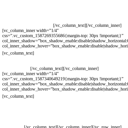
Televendas: (19) 3936-4011
Televendas: (19) 3936-4004
Whatsapp: (19) 97147-3457
Whatsapp: (19) 99832-9405
Whatsapp: (19) 99854-3749
[/vc_column_text][/vc_column_inner]
[vc_column_inner width=”1/4″
css=”.vc_custom_1587269355686{margin-top: 30px !important;}”
col_inner_shadow=”box_shadow_enable:disable|shadow_horizontal
col_inner_shadow_hover=”box_shadow_enable:disable|shadow_hori
Horário de atendimento:
[vc_column_text]
Segunda à Sexta
Das 09h às 18h
[/vc_column_text][/vc_column_inner]
[vc_column_inner width=”1/4″
css=”.vc_custom_1587340649219{margin-top: 30px !important;}”
col_inner_shadow=”box_shadow_enable:disable|shadow_horizontal
col_inner_shadow_hover=”box_shadow_enable:disable|shadow_hori
Pelo site
[vc_column_text]
Crie ou escolha sua arte
Baixar gabarito
Vendas Corporativas
Elemento W
PowerDent
[/vc_column_text][/vc_column_inner][/vc_row_inner]