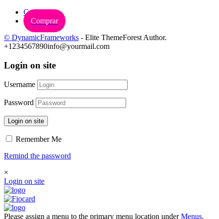
Carrinho
Comprar
© DynamicFrameworks
- Elite ThemeForest Author.
+1234567890
info@yourmail.com
Login on site
Username
Password
Login on site
Remember Me
Remind the password
×
Login on site
Please assign a menu to the primary menu location under
Menus
.