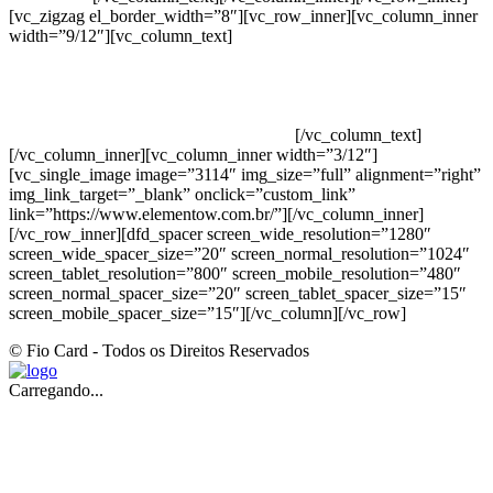
[vc_zigzag el_border_width=”8″][vc_row_inner][vc_column_inner
width=”9/12″][vc_column_text]
ELEMENTO W INDUSTRIA E
COMERCIO DE PRODUTOS DE HIGIENE PESSOAL LTDA –
RUA ANTÔNIA MARTINS LUIZ, 474 – DISTRITO
INDUSTRIAL JOÃO NAREZI – 13.347-404 – INDAIATUBA –
SP – 00.361.769/0001-35 – 353.108. 963.116 –
CLASSIFICAÇÃO FISCAL: 33062000
[/vc_column_text]
[/vc_column_inner][vc_column_inner width=”3/12″]
[vc_single_image image=”3114″ img_size=”full” alignment=”right”
img_link_target=”_blank” onclick=”custom_link”
link=”https://www.elementow.com.br/”][/vc_column_inner]
[/vc_row_inner][dfd_spacer screen_wide_resolution=”1280″
screen_wide_spacer_size=”20″ screen_normal_resolution=”1024″
screen_tablet_resolution=”800″ screen_mobile_resolution=”480″
screen_normal_spacer_size=”20″ screen_tablet_spacer_size=”15″
screen_mobile_spacer_size=”15″][/vc_column][/vc_row]
© Fio Card - Todos os Direitos Reservados
Carregando...