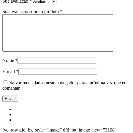
Sua avaliação
*
Sua avaliação sobre o produto
*
Nome
*
E-mail
*
Salvar meus dados neste navegador para a próxima vez que eu
comentar.
[vc_row dfd_bg_style=”image” dfd_bg_image_new=”3108″