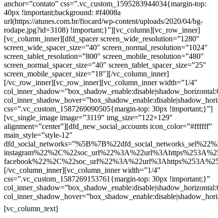
anchor=”contato” css=”.vc_custom_1595283944034{margin-top:
40px !important;background: #f4008a
url(https://atunes.com.br/fiocard/wp-content/uploads/2020/04/bg-
rodape.jpg?id=3108) !important;}”][vc_column][vc_row_inner]
[vc_column_inner][dfd_spacer screen_wide_resolution=”1280″
screen_wide_spacer_size=”40″ screen_normal_resolution=”1024″
screen_tablet_resolution=”800″ screen_mobile_resolution=”480″
screen_normal_spacer_size=”40″ screen_tablet_spacer_size=”25″
screen_mobile_spacer_size=”18″][/vc_column_inner]
[/vc_row_inner][vc_row_inner][vc_column_inner width=”1/4″
col_inner_shadow=”box_shadow_enable:disable|shadow_horizontal
col_inner_shadow_hover=”box_shadow_enable:disable|shadow_hori
css=”.vc_custom_1587269090505{margin-top: 30px !important;}”]
[vc_single_image image=”3119″ img_size=”122×129″
alignment=”center”][dfd_new_social_accounts icon_color=”#ffffff”
main_style=”style-12″
dfd_social_networks=”%5B%7B%22dfd_social_networks_sel%22%
instagram%22%2C%22soc_url%22%3A%22url%3Ahttps%253A%2
facebook%22%2C%22soc_url%22%3A%22url%3Ahttps%253A%2
[/vc_column_inner][vc_column_inner width=”1/4″
css=”.vc_custom_1587269153761{margin-top: 30px !important;}”
col_inner_shadow=”box_shadow_enable:disable|shadow_horizontal
col_inner_shadow_hover=”box_shadow_enable:disable|shadow_hori
Contatos
[vc_column_text]